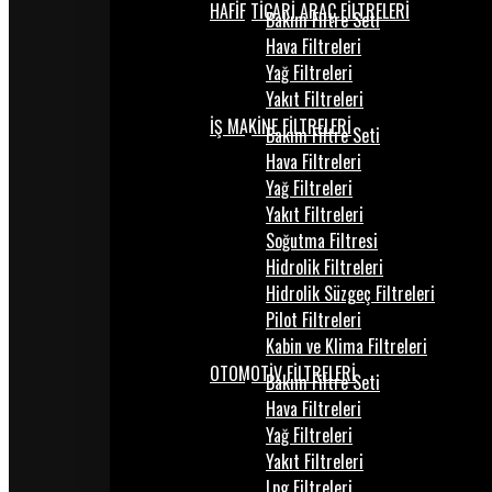
HAFİF TİCARİ ARAÇ FİLTRELERİ
Bakım Filtre Seti
Hava Filtreleri
Yağ Filtreleri
Yakıt Filtreleri
İŞ MAKİNE FİLTRELERİ
Bakım Filtre Seti
Hava Filtreleri
Yağ Filtreleri
Yakıt Filtreleri
Soğutma Filtresi
Hidrolik Filtreleri
Hidrolik Süzgeç Filtreleri
Pilot Filtreleri
Kabin ve Klima Filtreleri
OTOMOTİV FİLTRELERİ
Bakım Filtre Seti
Hava Filtreleri
Yağ Filtreleri
Yakıt Filtreleri
Lpg Filtreleri