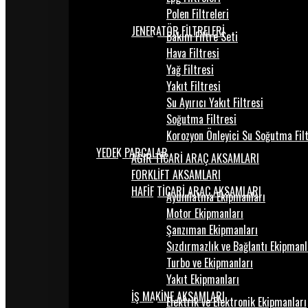
Polen Filtreleri
JENERATÖR FİLTRELERİ
Bakım Filtre Seti
Hava Filtresi
Yağ Filtresi
Yakıt Filtresi
Su Ayırıcı Yakıt Filtresi
Soğutma Filtresi
Korozyon Önleyici Su Soğutma Fil
YEDEK PARÇALAR
AĞIR TİCARİ ARAÇ AKSAMLARI
FORKLİFT AKSAMLARI
HAFİF TİCARİ ARAÇ AKSAMLARI
Aydınlatma Ekipmanları
Motor Ekipmanları
Şanzıman Ekipmanları
Sızdırmazlık ve Bağlantı Ekipmanl
Turbo ve Ekipmanları
Yakıt Ekipmanları
İŞ MAKİNE AKSAMLARI
Elektrik ve Elektronik Ekipmanları