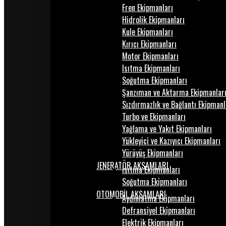
Fren Ekipmanları
Hidrolik Ekipmanları
Kule Ekipmanları
Kırıcı Ekipmanları
Motor Ekipmanları
Isıtma Ekipmanları
Soğutma Ekipmanları
Şanzıman ve Aktarma Ekipmanlar
Sızdırmazlık ve Bağlantı Ekipmanl
Turbo ve Ekipmanları
Yağlama ve Yakıt Ekipmanları
Yükleyici ve Kazıyıcı Ekipmanları
Yürüyüş Ekipmanları
JENERATÖR AKSAMLARI
Isıtma Ekipmanları
Soğutma Ekipmanları
OTOMOBİL AKSAMLARI
Aydınlatma Ekipmanları
Defransiyel Ekipmanları
Elektrik Ekipmanları