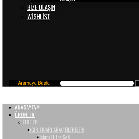
BİZE ULAŞIN
WISHLIST
Aramaya Başla
ANASAYFAM
ÜRÜNLER
FİLTRELER
AĞIR TİCARİ ARAÇ FİLTRELERİ
Bakım Filtre Seti