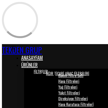
TEKDEN GRUP
ANASAYFAM
ÜRÜNLER
FİLTRELER
AĞIR TİCARİ ARAÇ FİLTRELERİ
Bakım Filtre Seti
Hava Filtreleri
Yağ Filtreleri
Yakıt Filtreleri
Direksiyon Filtreleri
Hava Kurutucu Filtrelerİ