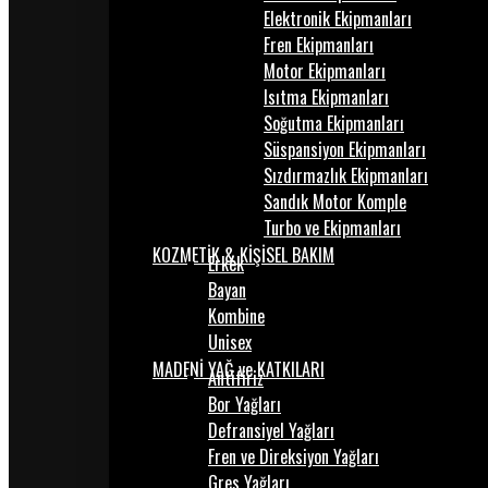
Elektronik Ekipmanları
Fren Ekipmanları
Motor Ekipmanları
Isıtma Ekipmanları
Soğutma Ekipmanları
Süspansiyon Ekipmanları
Sızdırmazlık Ekipmanları
Sandık Motor Komple
Turbo ve Ekipmanları
KOZMETİK & KİŞİSEL BAKIM
Erkek
Bayan
Kombine
Unisex
MADENİ YAĞ ve KATKILARI
Antifiriz
Bor Yağları
Defransiyel Yağları
Fren ve Direksiyon Yağları
Gres Yağları