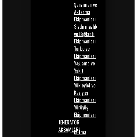
Şanzıman ve
Aktarma
Ekipmanları
Sızdırmazlık
ve Bağlantı
Ekipmanları
Turbo ve
Ekipmanları
Yağlama ve
Yakıt
Ekipmanları
Yükleyici ve
Kazıyıcı
Ekipmanları
Yürüyüş
Ekipmanları
JENERATÖR
AKSAMLARI
Isıtma