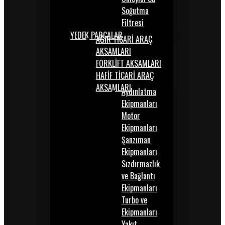
Soğutma
Filtresi
YEDEK PARÇALAR
AĞIR TİCARİ ARAÇ
AKSAMLARI
FORKLİFT AKSAMLARI
HAFİF TİCARİ ARAÇ
AKSAMLARI
Aydınlatma
Ekipmanları
Motor
Ekipmanları
Şanzıman
Ekipmanları
Sızdırmazlık
ve Bağlantı
Ekipmanları
Turbo ve
Ekipmanları
Yakıt