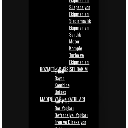
Ekipmanları
Süspansiyon
Ekipmanları
Sızdırmazlık
Ekipmanları
Sandık
Motor
Komple
Turbo ve
Ekipmanları
KOZMETİK & KİŞİSEL BAKIM
Erkek
Bayan
Kombine
Unisex
MADENİ YAĞ ve KATKILARI
Antifiriz
Bor Yağları
Defransiyel Yağları
Fren ve Direksiyon