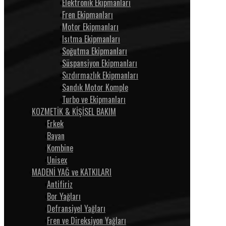
Elektronik Ekipmanları
Fren Ekipmanları
Motor Ekipmanları
Isıtma Ekipmanları
Soğutma Ekipmanları
Süspansiyon Ekipmanları
Sızdırmazlık Ekipmanları
Sandık Motor Komple
Turbo ve Ekipmanları
KOZMETİK & KİŞİSEL BAKIM
Erkek
Bayan
Kombine
Unisex
MADENİ YAĞ ve KATKILARI
Antifiriz
Bor Yağları
Defransiyel Yağları
Fren ve Direksiyon Yağları