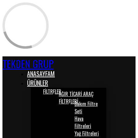
TEKDEN GRUP
ANASAYFAM
ÜRÜNLER
FİLTRELER
AĞIR TİCARİ ARAÇ
FİLTRELERİ
Bakım Filtre
Seti
Hava
Filtreleri
Yağ Filtreleri