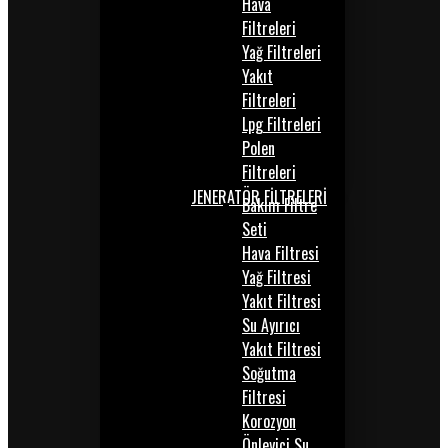
Hava
Filtreleri
Yağ Filtreleri
Yakıt
Filtreleri
Lpg Filtreleri
Polen
Filtreleri
JENERATÖR FİLTRELERİ
Bakım Filtre
Seti
Hava Filtresi
Yağ Filtresi
Yakıt Filtresi
Su Ayırıcı
Yakıt Filtresi
Soğutma
Filtresi
Korozyon
Önleyici Su