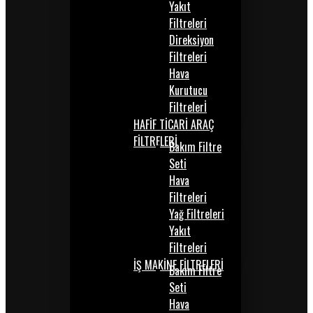
Yakıt
Filtreleri
Direksiyon
Filtreleri
Hava
Kurutucu
Filtrelerİ
HAFİF TİCARİ ARAÇ
FİLTRELERİ
Bakım Filtre
Seti
Hava
Filtreleri
Yağ Filtreleri
Yakıt
Filtreleri
İŞ MAKİNE FİLTRELERİ
Bakım Filtre
Seti
Hava