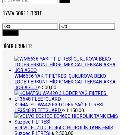
Ara
FIYATA GÖRE FILTRELE
En
En
düşük
yüksek
Filtrele
fiyat
fiyat
DIĞER ÜRÜNLER
WM6636 YAKIT FİLTRESİ ÇUKUROVA BEKO
LODER ERKUNT HİDROMEK CAT TEKSAN AKSA
JCB AGCO
₺
500,00
KOMATSU WA420-3 LODER YAĞ FİLTRESİ
LF3548 FLEETGUARD
₺
1.150,00
VOLVO EC210C EC460C HİDROLİK TANK EMİŞ
Süzgeç FİLTRESİ
₺
2.500,00