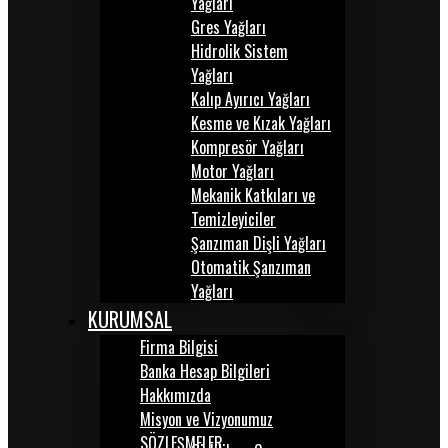
Yağları
Gres Yağları
Hidrolik Sistem
Yağları
Kalıp Ayırıcı Yağları
Kesme ve Kızak Yağları
Kompresör Yağları
Motor Yağları
Mekanik Katkıları ve
Temizleyiciler
Şanzıman Dişli Yağları
Otomatik Şanzıman
Yağları
KURUMSAL
Firma Bilgisi
Banka Hesap Bilgileri
Hakkımızda
Misyon ve Vizyonumuz
SÖZLEŞMELER