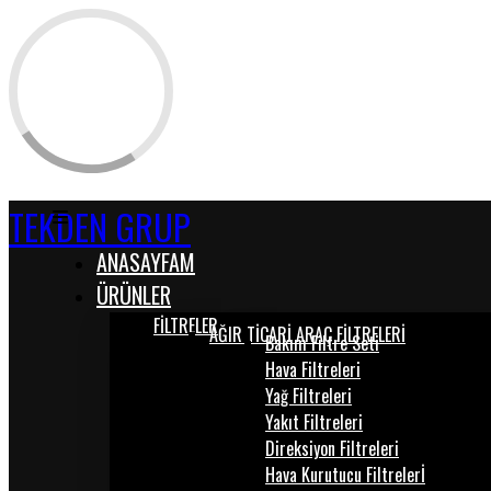
TEKDEN GRUP
ANASAYFAM
ÜRÜNLER
FİLTRELER
AĞIR TİCARİ ARAÇ FİLTRELERİ
Bakım Filtre Seti
Hava Filtreleri
Yağ Filtreleri
Yakıt Filtreleri
Direksiyon Filtreleri
Hava Kurutucu Filtrelerİ