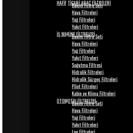
HAFİF TİCARİ ARAÇ FİLTRELERİ
Bakım Filtre Seti
Hava Filtreleri
Yağ Filtreleri
Yakıt Filtreleri
İŞ MAKİNE FİLTRELERİ
Bakım Filtre Seti
Hava Filtreleri
Yağ Filtreleri
Yakıt Filtreleri
Soğutma Filtresi
Hidrolik Filtreleri
Hidrolik Süzgeç Filtreleri
Pilot Filtreleri
Kabin ve Klima Filtreleri
OTOMOTİV FİLTRELERİ
Bakım Filtre Seti
Hava Filtreleri
Yağ Filtreleri
Yakıt Filtreleri
Lpg Filtreleri