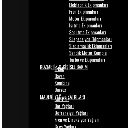
Elektronik Ekipmanları
Fren Ekipmanları
Motor Ekipmanları
Isıtma Ekipmanları
Soğutma Ekipmanları
Süspansiyon Ekipmanları
Sızdırmazlık Ekipmanları
Sandık Motor Komple
Turbo ve Ekipmanları
KOZMETİK & KİŞİSEL BAKIM
Erkek
Bayan
Kombine
Unisex
MADENİ YAĞ ve KATKILARI
Antifiriz
Bor Yağları
Defransiyel Yağları
Fren ve Direksiyon Yağları
Gres Yağları