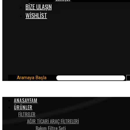
BİZE ULAŞIN
WISHLIST
Aramaya Başla
ANASAYFAM
ÜRÜNLER
FİLTRELER
AĞIR TİCARİ ARAÇ FİLTRELERİ
Bakım Filtre Seti