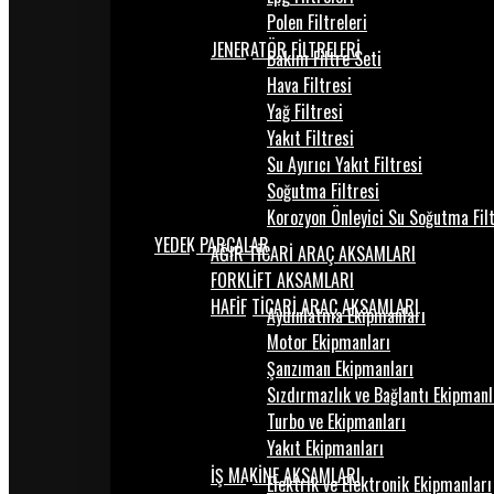
Polen Filtreleri
JENERATÖR FİLTRELERİ
Bakım Filtre Seti
Hava Filtresi
Yağ Filtresi
Yakıt Filtresi
Su Ayırıcı Yakıt Filtresi
Soğutma Filtresi
Korozyon Önleyici Su Soğutma Fil
YEDEK PARÇALAR
AĞIR TİCARİ ARAÇ AKSAMLARI
FORKLİFT AKSAMLARI
HAFİF TİCARİ ARAÇ AKSAMLARI
Aydınlatma Ekipmanları
Motor Ekipmanları
Şanzıman Ekipmanları
Sızdırmazlık ve Bağlantı Ekipmanl
Turbo ve Ekipmanları
Yakıt Ekipmanları
İŞ MAKİNE AKSAMLARI
Elektrik ve Elektronik Ekipmanları