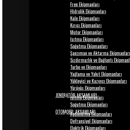
Fren Ekipmanları
Hidrolik Ekipmanları
Kule Ekipmanları
Kırıcı Ekipmanları
Motor Ekipmanları
Isıtma Ekipmanları
Soğutma Ekipmanları
Şanzıman ve Aktarma Ekipmanlar
Sızdırmazlık ve Bağlantı Ekipmanl
Turbo ve Ekipmanları
Yağlama ve Yakıt Ekipmanları
Yükleyici ve Kazıyıcı Ekipmanları
Yürüyüş Ekipmanları
JENERATÖR AKSAMLARI
Isıtma Ekipmanları
Soğutma Ekipmanları
OTOMOBİL AKSAMLARI
Aydınlatma Ekipmanları
Defransiyel Ekipmanları
Elektrik Ekipmanları