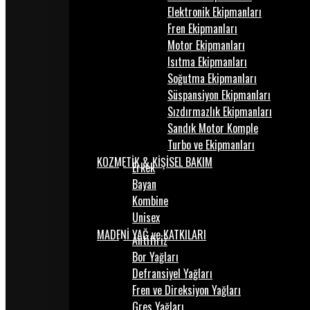
Elektronik Ekipmanları
Fren Ekipmanları
Motor Ekipmanları
Isıtma Ekipmanları
Soğutma Ekipmanları
Süspansiyon Ekipmanları
Sızdırmazlık Ekipmanları
Sandık Motor Komple
Turbo ve Ekipmanları
KOZMETİK & KİŞİSEL BAKIM
Erkek
Bayan
Kombine
Unisex
MADENİ YAĞ ve KATKILARI
Antifiriz
Bor Yağları
Defransiyel Yağları
Fren ve Direksiyon Yağları
Gres Yağları