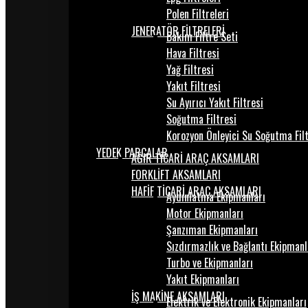
Polen Filtreleri
JENERATÖR FİLTRELERİ
Bakım Filtre Seti
Hava Filtresi
Yağ Filtresi
Yakıt Filtresi
Su Ayırıcı Yakıt Filtresi
Soğutma Filtresi
Korozyon Önleyici Su Soğutma Fil
YEDEK PARÇALAR
AĞIR TİCARİ ARAÇ AKSAMLARI
FORKLİFT AKSAMLARI
HAFİF TİCARİ ARAÇ AKSAMLARI
Aydınlatma Ekipmanları
Motor Ekipmanları
Şanzıman Ekipmanları
Sızdırmazlık ve Bağlantı Ekipmanl
Turbo ve Ekipmanları
Yakıt Ekipmanları
İŞ MAKİNE AKSAMLARI
Elektrik ve Elektronik Ekipmanları