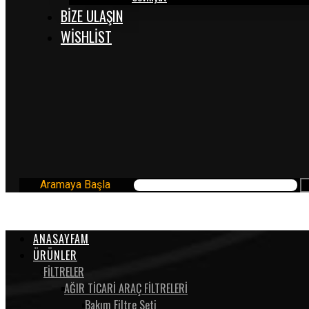
BİZE ULAŞIN
WISHLIST
Aramaya Başla
ANASAYFAM
ÜRÜNLER
FİLTRELER
AĞIR TİCARİ ARAÇ FİLTRELERİ
Bakım Filtre Seti