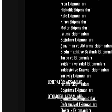
Fren Ekipmanları
Hidrolik Ekipmanları
Kule Ekipmanları
Kırıcı Ekipmanları
Motor Ekipmanları
Isıtma Ekipmanları
Soğutma Ekipmanları
Şanzıman ve Aktarma Ekipmanlar
Sızdırmazlık ve Bağlantı Ekipmanl
Turbo ve Ekipmanları
Yağlama ve Yakıt Ekipmanları
Yükleyici ve Kazıyıcı Ekipmanları
Yürüyüş Ekipmanları
JENERATÖR AKSAMLARI
Isıtma Ekipmanları
Soğutma Ekipmanları
OTOMOBİL AKSAMLARI
Aydınlatma Ekipmanları
Defransiyel Ekipmanları
Elektrik Ekipmanları