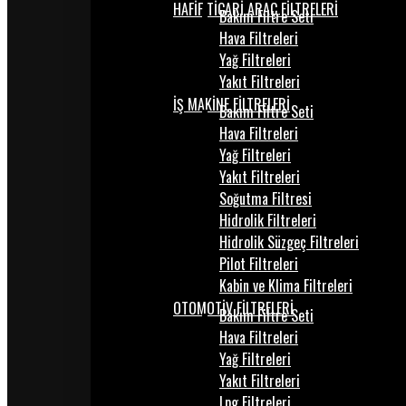
HAFİF TİCARİ ARAÇ FİLTRELERİ
Bakım Filtre Seti
Hava Filtreleri
Yağ Filtreleri
Yakıt Filtreleri
İŞ MAKİNE FİLTRELERİ
Bakım Filtre Seti
Hava Filtreleri
Yağ Filtreleri
Yakıt Filtreleri
Soğutma Filtresi
Hidrolik Filtreleri
Hidrolik Süzgeç Filtreleri
Pilot Filtreleri
Kabin ve Klima Filtreleri
OTOMOTİV FİLTRELERİ
Bakım Filtre Seti
Hava Filtreleri
Yağ Filtreleri
Yakıt Filtreleri
Lpg Filtreleri