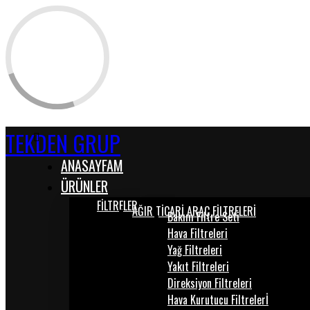
TEKDEN GRUP
ANASAYFAM
ÜRÜNLER
FİLTRELER
AĞIR TİCARİ ARAÇ FİLTRELERİ
Bakım Filtre Seti
Hava Filtreleri
Yağ Filtreleri
Yakıt Filtreleri
Direksiyon Filtreleri
Hava Kurutucu Filtrelerİ