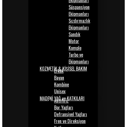
Ekipmanları
Süspansiyon
Ekipmanları
Sızdırmazlık
Ekipmanları
Sandık
Motor
Komple
Turbo ve
Ekipmanları
KOZMETİK & KİŞİSEL BAKIM
Erkek
Bayan
Kombine
Unisex
MADENİ YAĞ ve KATKILARI
Antifiriz
Bor Yağları
Defransiyel Yağları
Fren ve Direksiyon