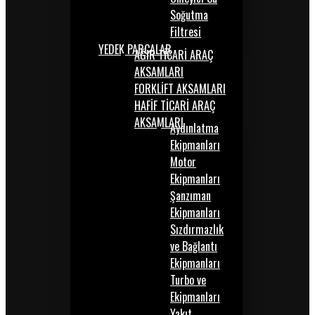
Soğutma
Filtresi
YEDEK PARÇALAR
AĞIR TİCARİ ARAÇ
AKSAMLARI
FORKLİFT AKSAMLARI
HAFİF TİCARİ ARAÇ
AKSAMLARI
Aydınlatma
Ekipmanları
Motor
Ekipmanları
Şanzıman
Ekipmanları
Sızdırmazlık
ve Bağlantı
Ekipmanları
Turbo ve
Ekipmanları
Yakıt