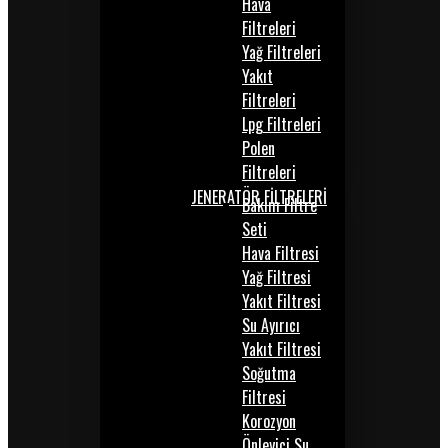
Hava
Filtreleri
Yağ Filtreleri
Yakıt
Filtreleri
Lpg Filtreleri
Polen
Filtreleri
JENERATÖR FİLTRELERİ
Bakım Filtre
Seti
Hava Filtresi
Yağ Filtresi
Yakıt Filtresi
Su Ayırıcı
Yakıt Filtresi
Soğutma
Filtresi
Korozyon
Önleyici Su