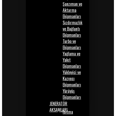
Şanzıman ve
Aktarma
Ekipmanları
Sızdırmazlık
ve Bağlantı
Ekipmanları
Turbo ve
Ekipmanları
Yağlama ve
Yakıt
Ekipmanları
Yükleyici ve
Kazıyıcı
Ekipmanları
Yürüyüş
Ekipmanları
JENERATÖR
AKSAMLARI
Isıtma