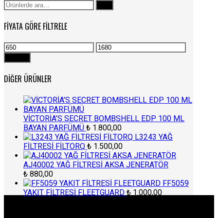
Ara:
Ara
FIYATA GÖRE FILTRELE
En
En
düşük
yüksek
Filtrele
fiyat
fiyat
DIĞER ÜRÜNLER
VİCTORİA’S SECRET BOMBSHELL EDP 100 ML
BAYAN PARFÜMÜ
₺
1.800,00
L3243 YAĞ
FİLTRESİ FİLTORQ
₺
1.500,00
AJ40002 YAĞ FİLTRESİ AKSA JENERATÖR
₺
880,00
FF5059
YAKIT FİLTRESİ FLEETGUARD
₺
1.000,00