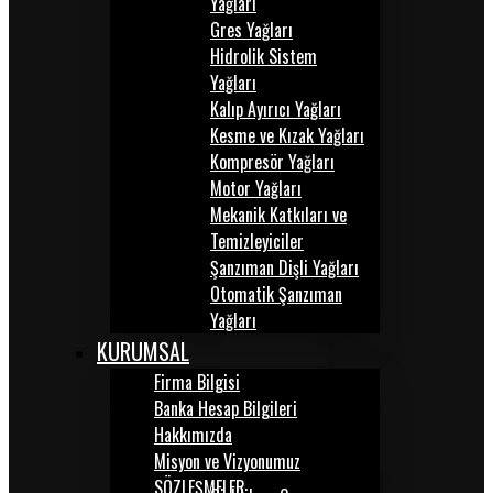
Yağları
Gres Yağları
Hidrolik Sistem
Yağları
Kalıp Ayırıcı Yağları
Kesme ve Kızak Yağları
Kompresör Yağları
Motor Yağları
Mekanik Katkıları ve
Temizleyiciler
Şanzıman Dişli Yağları
Otomatik Şanzıman
Yağları
KURUMSAL
Firma Bilgisi
Banka Hesap Bilgileri
Hakkımızda
Misyon ve Vizyonumuz
SÖZLEŞMELER