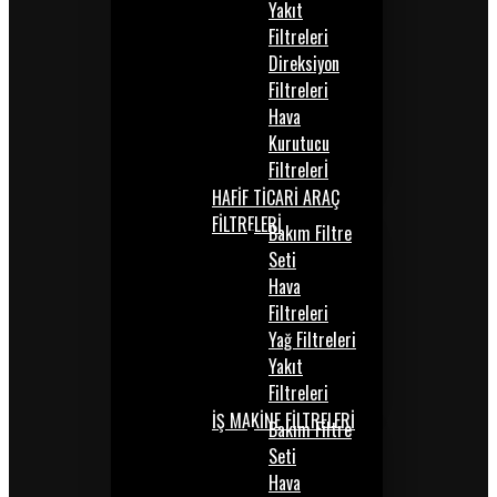
Yakıt
Filtreleri
Direksiyon
Filtreleri
Hava
Kurutucu
Filtrelerİ
HAFİF TİCARİ ARAÇ
FİLTRELERİ
Bakım Filtre
Seti
Hava
Filtreleri
Yağ Filtreleri
Yakıt
Filtreleri
İŞ MAKİNE FİLTRELERİ
Bakım Filtre
Seti
Hava