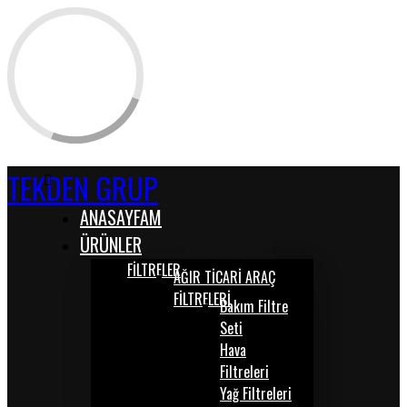
TEKDEN GRUP
ANASAYFAM
ÜRÜNLER
FİLTRELER
AĞIR TİCARİ ARAÇ
FİLTRELERİ
Bakım Filtre
Seti
Hava
Filtreleri
Yağ Filtreleri