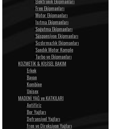
Elektronik Ekipmanları
Fren Ekipmanları
Motor Ekipmanları
Isıtma Ekipmanları
Soğutma Ekipmanları
Süspansiyon Ekipmanları
Sızdırmazlık Ekipmanları
Sandık Motor Komple
Turbo ve Ekipmanları
KOZMETİK & KİŞİSEL BAKIM
Erkek
Bayan
Kombine
Unisex
MADENİ YAĞ ve KATKILARI
Antifiriz
Bor Yağları
Defransiyel Yağları
Fren ve Direksiyon Yağları