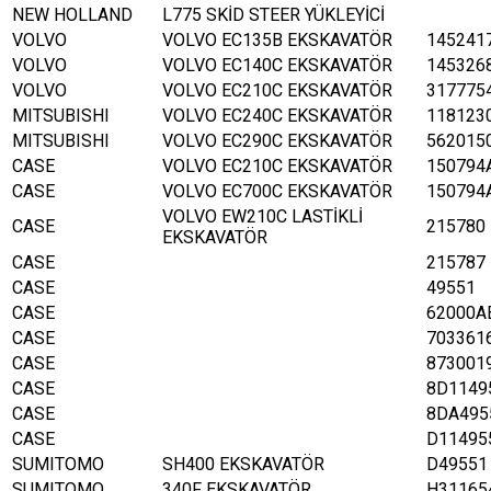
NEW HOLLAND
L775 SKİD STEER YÜKLEYİCİ
VOLVO
VOLVO EC135B EKSKAVATÖR
145241
VOLVO
VOLVO EC140C EKSKAVATÖR
145326
VOLVO
VOLVO EC210C EKSKAVATÖR
317775
MITSUBISHI
VOLVO EC240C EKSKAVATÖR
118123
MITSUBISHI
VOLVO EC290C EKSKAVATÖR
562015
CASE
VOLVO EC210C EKSKAVATÖR
150794
CASE
VOLVO EC700C EKSKAVATÖR
150794
VOLVO EW210C LASTİKLİ
CASE
215780
EKSKAVATÖR
CASE
215787
CASE
49551
CASE
62000A
CASE
703361
CASE
873001
CASE
8D1149
CASE
8DA495
CASE
D11495
SUMITOMO
SH400 EKSKAVATÖR
D49551
SUMITOMO
340F EKSKAVATÖR
H31165