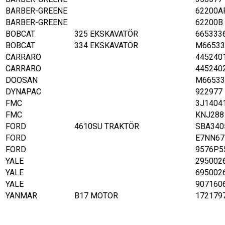
BARBER-GREENE
62200A
BARBER-GREENE
62200B
BOBCAT
325 EKSKAVATÖR
665333
BOBCAT
334 EKSKAVATÖR
M66533
CARRARO
445240
CARRARO
445240
DOOSAN
M66533
DYNAPAC
922977
FMC
3J1404
FMC
KNJ288
FORD
4610SU TRAKTÖR
SBA340
FORD
E7NN67
FORD
9576P5
YALE
295002
YALE
695002
YALE
907160
YANMAR
B17 MOTOR
172179