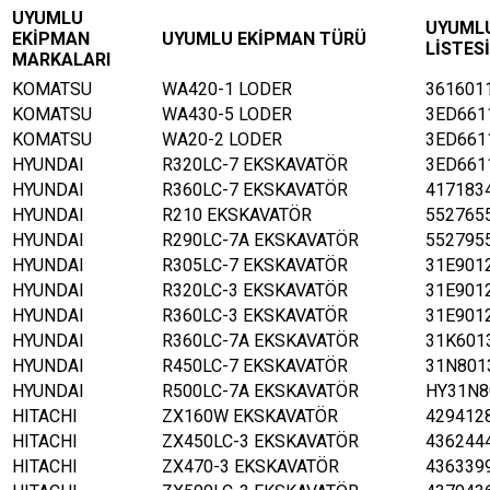
UYUMLU
UYUML
EKİPMAN
UYUMLU EKİPMAN TÜRÜ
LİSTESİ
MARKALARI
KOMATSU
WA420-1 LODER
361601
KOMATSU
WA430-5 LODER
3ED661
KOMATSU
WA20-2 LODER
3ED661
HYUNDAI
R320LC-7 EKSKAVATÖR
3ED661
HYUNDAI
R360LC-7 EKSKAVATÖR
417183
HYUNDAI
R210 EKSKAVATÖR
552765
HYUNDAI
R290LC-7A EKSKAVATÖR
552795
HYUNDAI
R305LC-7 EKSKAVATÖR
31E901
HYUNDAI
R320LC-3 EKSKAVATÖR
31E901
HYUNDAI
R360LC-3 EKSKAVATÖR
31E901
HYUNDAI
R360LC-7A EKSKAVATÖR
31K601
HYUNDAI
R450LC-7 EKSKAVATÖR
31N801
HYUNDAI
R500LC-7A EKSKAVATÖR
HY31N8
HITACHI
ZX160W EKSKAVATÖR
429412
HITACHI
ZX450LC-3 EKSKAVATÖR
436244
HITACHI
ZX470-3 EKSKAVATÖR
436339