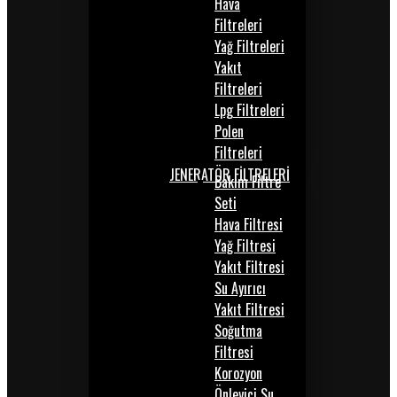
Hava
Filtreleri
Yağ Filtreleri
Yakıt
Filtreleri
Lpg Filtreleri
Polen
Filtreleri
JENERATÖR FİLTRELERİ
Bakım Filtre
Seti
Hava Filtresi
Yağ Filtresi
Yakıt Filtresi
Su Ayırıcı
Yakıt Filtresi
Soğutma
Filtresi
Korozyon
Önleyici Su