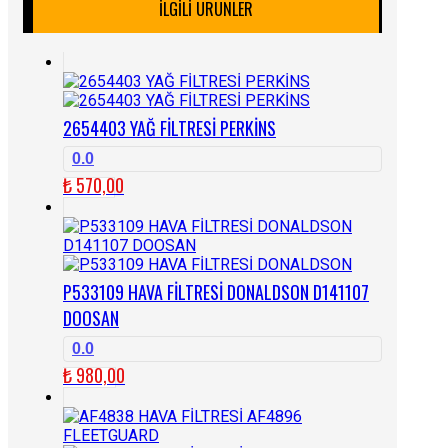
İLGILI ÜRÜNLER
2654403 YAĞ FİLTRESİ PERKİNS
0.0
₺
570,00
P533109 HAVA FİLTRESİ DONALDSON D141107
DOOSAN
0.0
₺
980,00