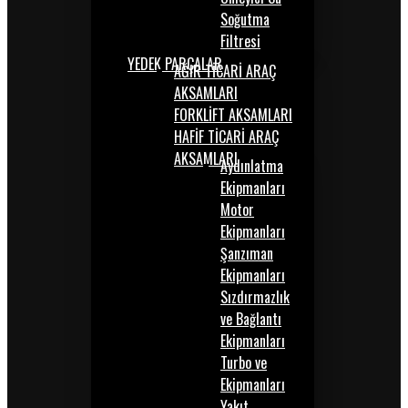
Soğutma
Filtresi
YEDEK PARÇALAR
AĞIR TİCARİ ARAÇ
AKSAMLARI
FORKLİFT AKSAMLARI
HAFİF TİCARİ ARAÇ
AKSAMLARI
Aydınlatma
Ekipmanları
Motor
Ekipmanları
Şanzıman
Ekipmanları
Sızdırmazlık
ve Bağlantı
Ekipmanları
Turbo ve
Ekipmanları
Yakıt