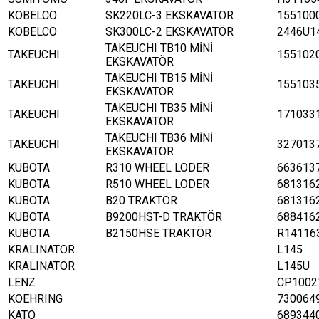
KOBELCO
SK220LC-3 EKSKAVATÖR
155100
KOBELCO
SK300LC-2 EKSKAVATÖR
2446U1
TAKEUCHI TB10 MİNİ
TAKEUCHI
155102
EKSKAVATÖR
TAKEUCHI TB15 MİNİ
TAKEUCHI
155103
EKSKAVATÖR
TAKEUCHI TB35 MİNİ
TAKEUCHI
171033
EKSKAVATÖR
TAKEUCHI TB36 MİNİ
TAKEUCHI
327013
EKSKAVATÖR
KUBOTA
R310 WHEEL LODER
663613
KUBOTA
R510 WHEEL LODER
681316
KUBOTA
B20 TRAKTÖR
681316
KUBOTA
B9200HST-D TRAKTÖR
688416
KUBOTA
B2150HSE TRAKTÖR
R14116
KRALINATOR
L145
KRALINATOR
L145U
LENZ
CP1002
KOEHRING
730064
KATO
689344