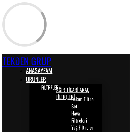
TEKDEN GRUP
ANASAYFAM
ÜRÜNLER
FİLTRELER
AĞIR TİCARİ ARAÇ
FİLTRELERİ
Bakım Filtre
Seti
Hava
Filtreleri
Yağ Filtreleri