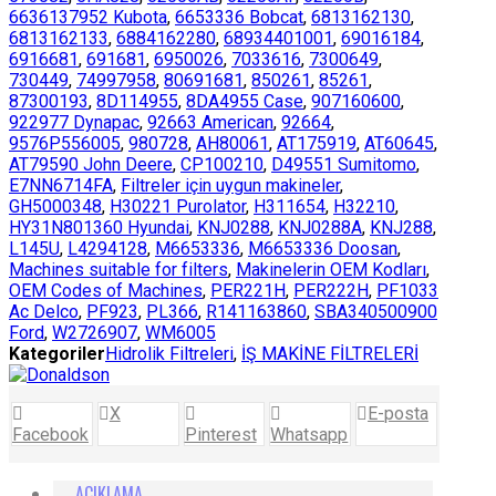
6636137952 Kubota
,
6653336 Bobcat
,
6813162130
,
6813162133
,
6884162280
,
68934401001
,
69016184
,
6916681
,
691681
,
6950026
,
7033616
,
7300649
,
730449
,
74997958
,
80691681
,
850261
,
85261
,
87300193
,
8D114955
,
8DA4955 Case
,
907160600
,
922977 Dynapac
,
92663 American
,
92664
,
9576P556005
,
980728
,
AH80061
,
AT175919
,
AT60645
,
AT79590 John Deere
,
CP100210
,
D49551 Sumitomo
,
E7NN6714FA
,
Filtreler için uygun makineler
,
GH5000348
,
H30221 Purolator
,
H311654
,
H32210
,
HY31N801360 Hyundai
,
KNJ0288
,
KNJ0288A
,
KNJ288
,
L145U
,
L4294128
,
M6653336
,
M6653336 Doosan
,
Machines suitable for filters
,
Makinelerin OEM Kodları
,
OEM Codes of Machines
,
PER221H
,
PER222H
,
PF1033
Ac Delco
,
PF923
,
PL366
,
R141163860
,
SBA340500900
Ford
,
W2726907
,
WM6005
Kategoriler
Hidrolik Filtreleri
,
İŞ MAKİNE FİLTRELERİ
X
E-posta
Facebook
Pinterest
Whatsapp
AÇIKLAMA