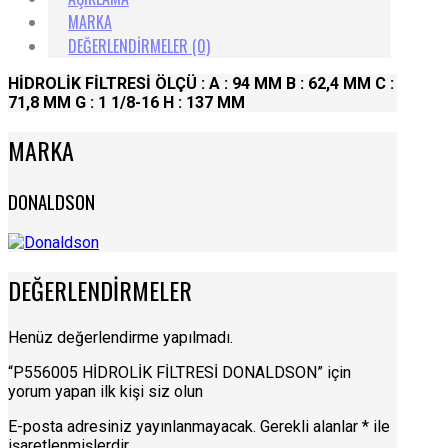
MARKA
DEĞERLENDIRMELER (0)
HİDROLİK FİLTRESİ ÖLÇÜ : A : 94 MM B : 62,4 MM C :
71,8 MM G : 1 1/8-16 H : 137 MM
MARKA
DONALDSON
DEĞERLENDIRMELER
Henüz değerlendirme yapılmadı.
“P556005 HİDROLİK FİLTRESİ DONALDSON” için
yorum yapan ilk kişi siz olun
E-posta adresiniz yayınlanmayacak.
Gerekli alanlar
*
ile
işaretlenmişlerdir