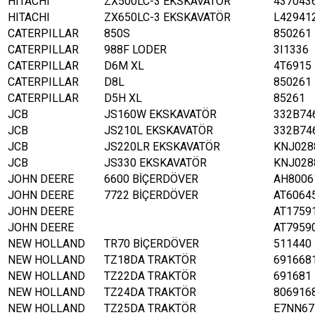
HITACHI
ZX500LC-3 EKSKAVATÖR
437043
HITACHI
ZX650LC-3 EKSKAVATÖR
L42941
CATERPILLAR
850S
850261
CATERPILLAR
988F LODER
3I1336
CATERPILLAR
D6M XL
4T6915
CATERPILLAR
D8L
850261
CATERPILLAR
D5H XL
85261
JCB
JS160W EKSKAVATÖR
332B74
JCB
JS210L EKSKAVATÖR
332B74
JCB
JS220LR EKSKAVATÖR
KNJ028
JCB
JS330 EKSKAVATÖR
KNJ028
JOHN DEERE
6600 BİÇERDÖVER
AH8006
JOHN DEERE
7722 BİÇERDÖVER
AT6064
JOHN DEERE
AT1759
JOHN DEERE
AT7959
NEW HOLLAND
TR70 BİÇERDÖVER
511440
NEW HOLLAND
TZ18DA TRAKTÖR
691668
NEW HOLLAND
TZ22DA TRAKTÖR
691681
NEW HOLLAND
TZ24DA TRAKTÖR
806916
NEW HOLLAND
TZ25DA TRAKTÖR
E7NN67