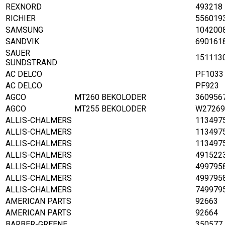
REXNORD
493218
RICHIER
556019
SAMSUNG
104200
SANDVIK
690161
SAUER
151113
SUNDSTRAND
AC DELCO
PF1033
AC DELCO
PF923
AGCO
MT260 BEKOLODER
360956
AGCO
MT255 BEKOLODER
W27269
ALLIS-CHALMERS
113497
ALLIS-CHALMERS
113497
ALLIS-CHALMERS
113497
ALLIS-CHALMERS
491522
ALLIS-CHALMERS
499795
ALLIS-CHALMERS
499795
ALLIS-CHALMERS
749979
AMERICAN PARTS
92663
AMERICAN PARTS
92664
BARBER-GREENE
350577