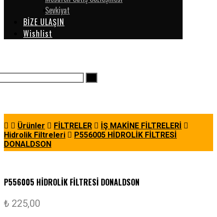
Sevkiyat
BİZE ULAŞIN
Wishlist
Ürünler
FİLTRELER
İŞ MAKİNE FİLTRELERİ
Hidrolik Filtreleri
P556005 HİDROLİK FİLTRESİ
DONALDSON
P556005 HİDROLİK FİLTRESİ DONALDSON
₺
225,00