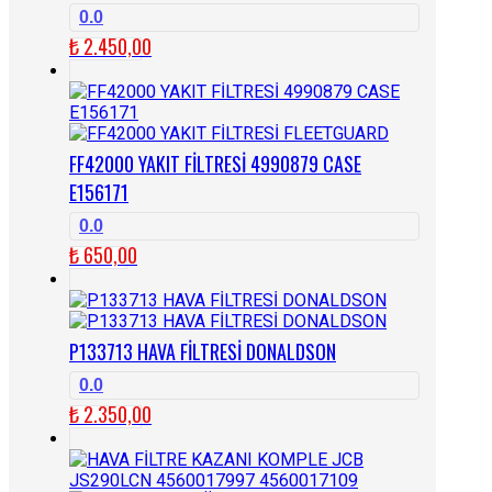
0.0
₺
2.450,00
FF42000 YAKIT FİLTRESİ 4990879 CASE
E156171
0.0
₺
650,00
P133713 HAVA FİLTRESİ DONALDSON
0.0
₺
2.350,00