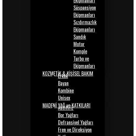
Ekipmanları
Süspansiyon
Ekipmanları
Sızdırmazlık
Ekipmanları
Sandık
Motor
Komple
Turbo ve
Ekipmanları
KOZMETİK & KİŞİSEL BAKIM
Erkek
Bayan
Kombine
Unisex
MADENİ YAĞ ve KATKILARI
Antifiriz
Bor Yağları
Defransiyel Yağları
Fren ve Direksiyon