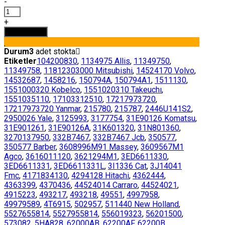
-
P556005
HİDROLİK
+
FİLTRESİ
Sepete Ekle
DONALDSON
adet
Durum
3
adet stokta
Etiketler
104200830
,
1134975 Allis
,
11349750
,
11349758
,
11812303000 Mitsubishi
,
14524170 Volvo
,
14532687
,
1458216
,
150794A
,
150794A1
,
1511130
,
1551000320 Kobelco
,
1551020310 Takeuchı
,
1551035110
,
17103312510
,
17217973720
,
17217973720 Yanmar
,
215780
,
215787
,
2446U141S2
,
2950026 Yale
,
3125993
,
3177754
,
31E90126 Komatsu
,
31E901261
,
31E90126A
,
31K601320
,
31N801360
,
3270137950
,
332B7467
,
332B7467 Jcb
,
350577
,
350577 Barber
,
3608996M91 Massey
,
3609567M1
Agco
,
3616011120
,
3621294M1
,
3ED6611330
,
3ED6611331
,
3ED6611331L
,
3I1336 Cat
,
3J14041
Fmc
,
4171834130
,
4294128 Hitachi
,
4362444
,
4363399
,
4370436
,
44524014 Carraro
,
44524021
,
4915223
,
493217
,
493218
,
49551
,
4997958
,
49979589
,
4T6915
,
502957
,
511440 New Holland
,
5527655814
,
5527955814
,
556019323
,
56201500
,
573082
,
5HA828
,
62000AB
,
62200AF
,
62200B
,