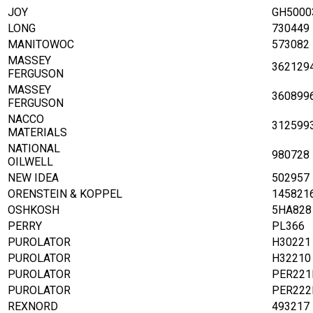
JOY
GH5000
LONG
730449
MANITOWOC
573082
MASSEY
362129
FERGUSON
MASSEY
360899
FERGUSON
NACCO
312599
MATERIALS
NATIONAL
980728
OILWELL
NEW IDEA
502957
ORENSTEIN & KOPPEL
145821
OSHKOSH
5HA828
PERRY
PL366
PUROLATOR
H30221
PUROLATOR
H32210
PUROLATOR
PER221
PUROLATOR
PER222
REXNORD
493217