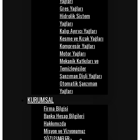
Yağları
Gres Yağları
Hidrolik Sistem
Yağları
Kalıp Ayırıcı Yağları
Kesme ve Kızak Yağları
Kompresör Yağları
Motor Yağları
Mekanik Katkıları ve
Temizleyiciler
Şanzıman Dişli Yağları
Otomatik Şanzıman
Yağları
KURUMSAL
Firma Bilgisi
Banka Hesap Bilgileri
Hakkımızda
Misyon ve Vizyonumuz
SÖZLEŞMELER