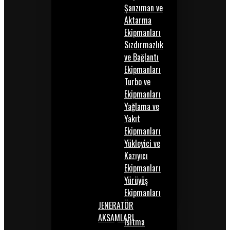
Şanzıman ve
Aktarma
Ekipmanları
Sızdırmazlık
ve Bağlantı
Ekipmanları
Turbo ve
Ekipmanları
Yağlama ve
Yakıt
Ekipmanları
Yükleyici ve
Kazıyıcı
Ekipmanları
Yürüyüş
Ekipmanları
JENERATÖR
AKSAMLARI
Isıtma