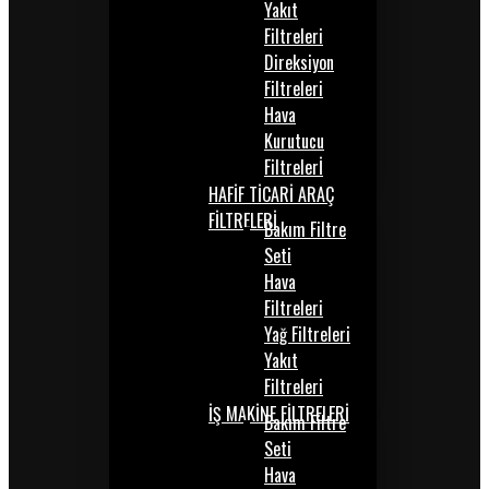
Yakıt
Filtreleri
Direksiyon
Filtreleri
Hava
Kurutucu
Filtrelerİ
HAFİF TİCARİ ARAÇ
FİLTRELERİ
Bakım Filtre
Seti
Hava
Filtreleri
Yağ Filtreleri
Yakıt
Filtreleri
İŞ MAKİNE FİLTRELERİ
Bakım Filtre
Seti
Hava