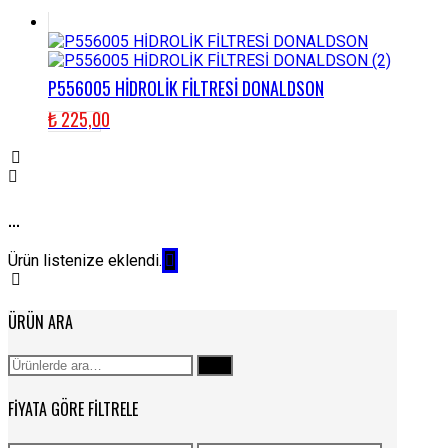
P556005 HİDROLİK FİLTRESİ DONALDSON
₺
225,00
...
Ürün listenize eklendi.
ÜRÜN ARA
Ara:
Ara
FIYATA GÖRE FILTRELE