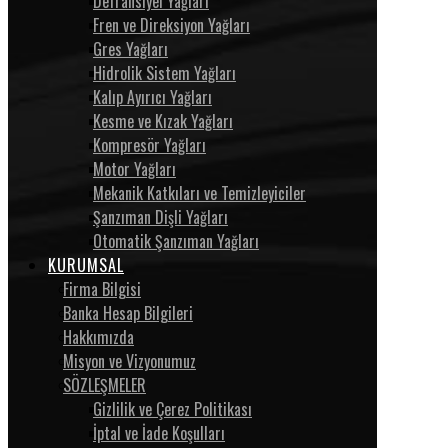
Defransiyel Yağları
Fren ve Direksiyon Yağları
Gres Yağları
Hidrolik Sistem Yağları
Kalıp Ayırıcı Yağları
Kesme ve Kızak Yağları
Kompresör Yağları
Motor Yağları
Mekanik Katkıları ve Temizleyiciler
Şanzıman Dişli Yağları
Otomatik Şanzıman Yağları
KURUMSAL
Firma Bilgisi
Banka Hesap Bilgileri
Hakkımızda
Misyon ve Vizyonumuz
SÖZLEŞMELER
Gizlilik ve Çerez Politikası
İptal ve İade Koşulları