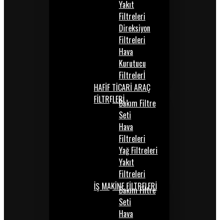
Yakıt
Filtreleri
Direksiyon
Filtreleri
Hava
Kurutucu
Filtrelerİ
HAFİF TİCARİ ARAÇ
FİLTRELERİ
Bakım Filtre
Seti
Hava
Filtreleri
Yağ Filtreleri
Yakıt
Filtreleri
İŞ MAKİNE FİLTRELERİ
Bakım Filtre
Seti
Hava