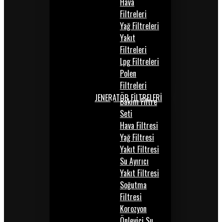
Hava
Filtreleri
Yağ Filtreleri
Yakıt
Filtreleri
Lpg Filtreleri
Polen
Filtreleri
JENERATÖR FİLTRELERİ
Bakım Filtre
Seti
Hava Filtresi
Yağ Filtresi
Yakıt Filtresi
Su Ayırıcı
Yakıt Filtresi
Soğutma
Filtresi
Korozyon
Önleyici Su