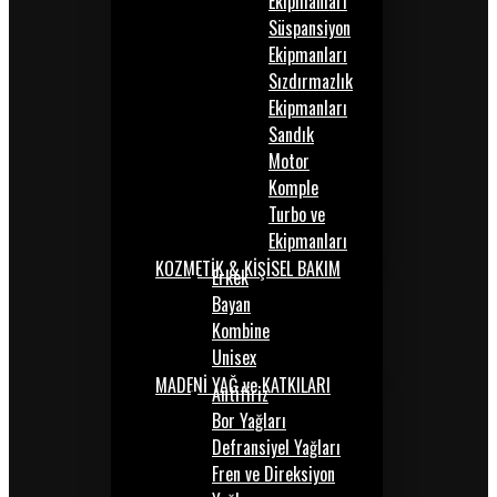
Ekipmanları
Süspansiyon
Ekipmanları
Sızdırmazlık
Ekipmanları
Sandık
Motor
Komple
Turbo ve
Ekipmanları
KOZMETİK & KİŞİSEL BAKIM
Erkek
Bayan
Kombine
Unisex
MADENİ YAĞ ve KATKILARI
Antifiriz
Bor Yağları
Defransiyel Yağları
Fren ve Direksiyon