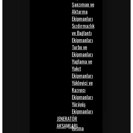
Şanzıman ve
Aktarma
Ekipmanları
Sızdırmazlık
ve Bağlantı
Ekipmanları
Turbo ve
Ekipmanları
Yağlama ve
Yakıt
Ekipmanları
Yükleyici ve
Kazıyıcı
Ekipmanları
Yürüyüş
Ekipmanları
JENERATÖR
AKSAMLARI
Isıtma