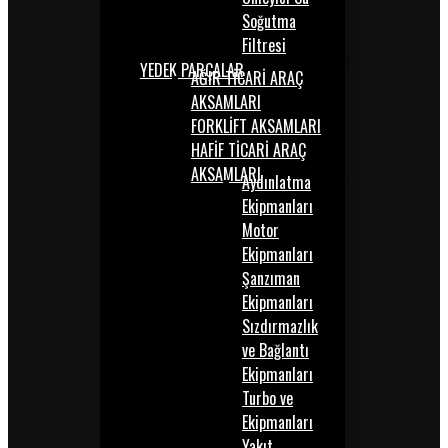
Soğutma
Filtresi
YEDEK PARÇALAR
AĞIR TİCARİ ARAÇ
AKSAMLARI
FORKLİFT AKSAMLARI
HAFİF TİCARİ ARAÇ
AKSAMLARI
Aydınlatma
Ekipmanları
Motor
Ekipmanları
Şanzıman
Ekipmanları
Sızdırmazlık
ve Bağlantı
Ekipmanları
Turbo ve
Ekipmanları
Yakıt