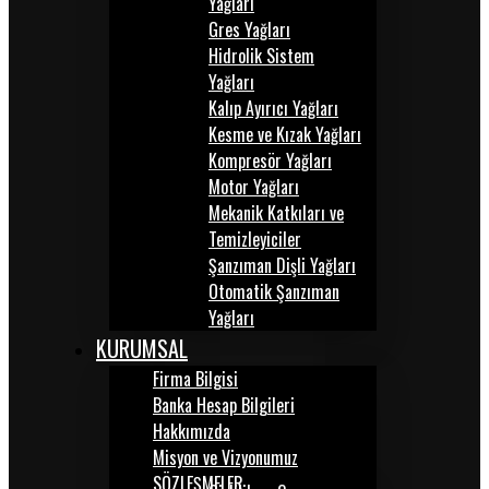
Yağları
Gres Yağları
Hidrolik Sistem
Yağları
Kalıp Ayırıcı Yağları
Kesme ve Kızak Yağları
Kompresör Yağları
Motor Yağları
Mekanik Katkıları ve
Temizleyiciler
Şanzıman Dişli Yağları
Otomatik Şanzıman
Yağları
KURUMSAL
Firma Bilgisi
Banka Hesap Bilgileri
Hakkımızda
Misyon ve Vizyonumuz
SÖZLEŞMELER