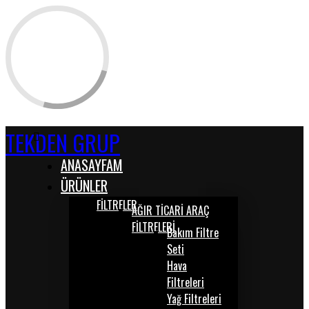
TEKDEN GRUP
ANASAYFAM
ÜRÜNLER
FİLTRELER
AĞIR TİCARİ ARAÇ
FİLTRELERİ
Bakım Filtre
Seti
Hava
Filtreleri
Yağ Filtreleri