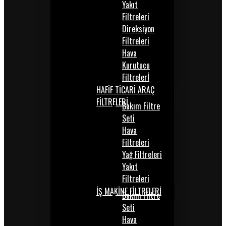
Yakıt
Filtreleri
Direksiyon
Filtreleri
Hava
Kurutucu
Filtrelerİ
HAFİF TİCARİ ARAÇ
FİLTRELERİ
Bakım Filtre
Seti
Hava
Filtreleri
Yağ Filtreleri
Yakıt
Filtreleri
İŞ MAKİNE FİLTRELERİ
Bakım Filtre
Seti
Hava