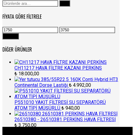
Ara:
Ara
FIYATA GÖRE FILTRELE
En
En
düşük
yüksek
Filtrele
fiyat
fiyat
DIĞER ÜRÜNLER
CH11217 HAVA FİLTRE KAZANI PERKİNS
₺
18.000,00
385/55R22.5 160K Conti Hybrid HT3
Continental Dorse Lastiği
₺
4.992,00
P551010 YAKIT FİLTRESİ SU SEPARATÖRÜ
ATOM TİPİ MÜŞÜRLÜ
₺
940,00
26510380 - 26510381 PERKİNS HAVA FİLTRESİ
₺
3.750,00