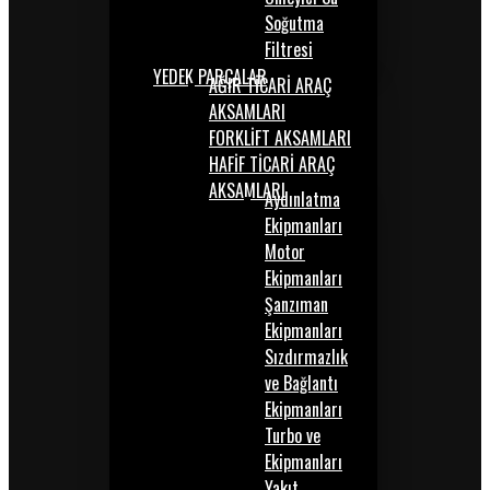
Soğutma
Filtresi
YEDEK PARÇALAR
AĞIR TİCARİ ARAÇ
AKSAMLARI
FORKLİFT AKSAMLARI
HAFİF TİCARİ ARAÇ
AKSAMLARI
Aydınlatma
Ekipmanları
Motor
Ekipmanları
Şanzıman
Ekipmanları
Sızdırmazlık
ve Bağlantı
Ekipmanları
Turbo ve
Ekipmanları
Yakıt