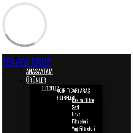
TEKDEN GRUP
ANASAYFAM
ÜRÜNLER
FİLTRELER
AĞIR TİCARİ ARAÇ
FİLTRELERİ
Bakım Filtre
Seti
Hava
Filtreleri
Yağ Filtreleri