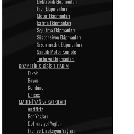
Elektronik Ekipmanları
Fren Ekipmanları
Motor Ekipmanları
Isıtma Ekipmanları
Soğutma Ekipmanları
Süspansiyon Ekipmanları
Sızdırmazlık Ekipmanları
Sandık Motor Komple
Turbo ve Ekipmanları
KOZMETİK & KİŞİSEL BAKIM
Erkek
Bayan
Kombine
Unisex
MADENİ YAĞ ve KATKILARI
Antifiriz
Bor Yağları
Defransiyel Yağları
Fren ve Direksiyon Yağları