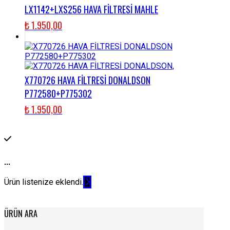
LX1142+LXS256 HAVA FİLTRESİ MAHLE
₺
1.950,00
X770726 HAVA FİLTRESİ DONALDSON
P772580+P775302
₺
1.950,00
...
Ürün listenize eklendi.
ÜRÜN ARA