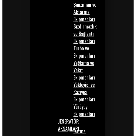
Şanzıman ve
Aktarma
Ekipmanları
Sızdırmazlık
ve Bağlantı
Ekipmanları
Turbo ve
Ekipmanları
Yağlama ve
Yakıt
Ekipmanları
Yükleyici ve
Kazıyıcı
Ekipmanları
Yürüyüş
Ekipmanları
JENERATÖR
AKSAMLARI
Isıtma