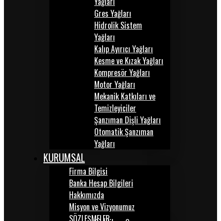
Yağları
Gres Yağları
Hidrolik Sistem
Yağları
Kalıp Ayırıcı Yağları
Kesme ve Kızak Yağları
Kompresör Yağları
Motor Yağları
Mekanik Katkıları ve
Temizleyiciler
Şanzıman Dişli Yağları
Otomatik Şanzıman
Yağları
KURUMSAL
Firma Bilgisi
Banka Hesap Bilgileri
Hakkımızda
Misyon ve Vizyonumuz
SÖZLEŞMELER