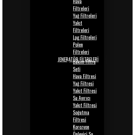
Hava
Filtreleri
Yağ Filtreleri
Yakıt
Filtreleri
Lpg Filtreleri
Polen
Filtreleri
JENERATÖR FİLTRELERİ
Bakım Filtre
Seti
Hava Filtresi
Yağ Filtresi
Yakıt Filtresi
Su Ayırıcı
Yakıt Filtresi
Soğutma
Filtresi
Korozyon
Önleyici Su