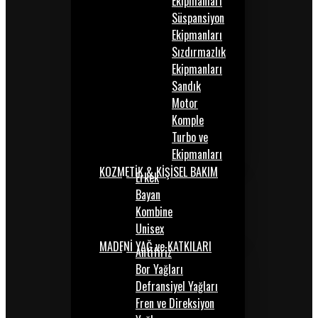
Ekipmanları
Süspansiyon
Ekipmanları
Sızdırmazlık
Ekipmanları
Sandık
Motor
Komple
Turbo ve
Ekipmanları
KOZMETİK & KİŞİSEL BAKIM
Erkek
Bayan
Kombine
Unisex
MADENİ YAĞ ve KATKILARI
Antifiriz
Bor Yağları
Defransiyel Yağları
Fren ve Direksiyon