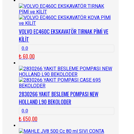
VOLVO EC460C EKSKAVATÖR TIRNAK PİMİ VE
KİLİT
0.0
₺
60,00
2830266 YAKIT BESLEME POMPASI NEW
HOLLAND L90 BEKOLODER
0.0
₺
650,00