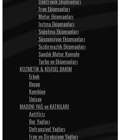
Elektronik Ekipmanları
Fren Ekipmanları
Motor Ekipmanları
Isıtma Ekipmanları
Soğutma Ekipmanları
Süspansiyon Ekipmanları
Sızdırmazlık Ekipmanları
Sandık Motor Komple
Turbo ve Ekipmanları
KOZMETİK & KİŞİSEL BAKIM
Erkek
Bayan
Kombine
Unisex
MADENİ YAĞ ve KATKILARI
Antifiriz
Bor Yağları
Defransiyel Yağları
Fren ve Direksiyon Yağları