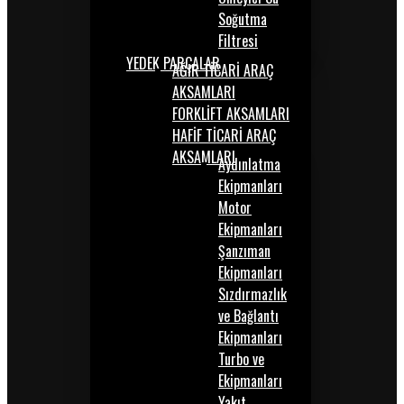
Soğutma
Filtresi
YEDEK PARÇALAR
AĞIR TİCARİ ARAÇ
AKSAMLARI
FORKLİFT AKSAMLARI
HAFİF TİCARİ ARAÇ
AKSAMLARI
Aydınlatma
Ekipmanları
Motor
Ekipmanları
Şanzıman
Ekipmanları
Sızdırmazlık
ve Bağlantı
Ekipmanları
Turbo ve
Ekipmanları
Yakıt