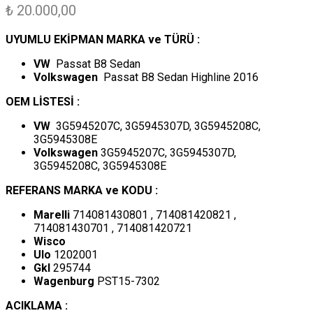
₺
20.000,00
UYUMLU EKİPMAN MARKA ve TÜRÜ :
VW
Passat B8 Sedan
Volkswagen
Passat B8 Sedan Highline 2016
OEM LİSTESİ :
VW
3G5945207C, 3G5945307D, 3G5945208C,
3G5945308E
Volkswagen
3G5945207C, 3G5945307D,
3G5945208C, 3G5945308E
REFERANS MARKA ve KODU :
Marelli
714081430801 , 714081420821 ,
714081430701 , 714081420721
Wisco
Ulo
1202001
Gkl
295744
Wagenburg
PST15-7302
ACIKLAMA :