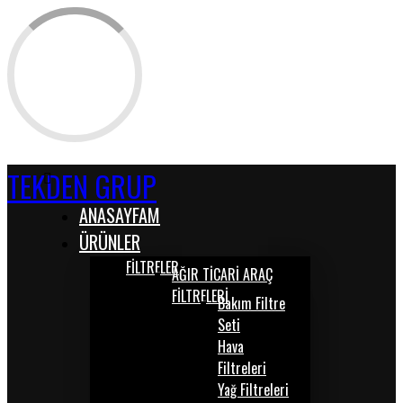
TEKDEN GRUP
ANASAYFAM
ÜRÜNLER
FİLTRELER
AĞIR TİCARİ ARAÇ
FİLTRELERİ
Bakım Filtre
Seti
Hava
Filtreleri
Yağ Filtreleri