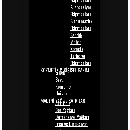
Ekipmanları
Süspansiyon
Ekipmanları
Sızdırmazlık
Ekipmanları
Sandık
Motor
Komple
Turbo ve
Ekipmanları
KOZMETİK & KİŞİSEL BAKIM
Erkek
Bayan
Kombine
Unisex
MADENİ YAĞ ve KATKILARI
Antifiriz
Bor Yağları
Defransiyel Yağları
Fren ve Direksiyon