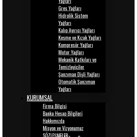
Yağları
Gres Yağları
Hidrolik Sistem
Yağları
Kalıp Ayırıcı Yağları
Kesme ve Kızak Yağları
Kompresör Yağları
Motor Yağları
Mekanik Katkıları ve
Temizleyiciler
Şanzıman Dişli Yağları
Otomatik Şanzıman
Yağları
KURUMSAL
Firma Bilgisi
Banka Hesap Bilgileri
Hakkımızda
Misyon ve Vizyonumuz
SÖZLEŞMELER