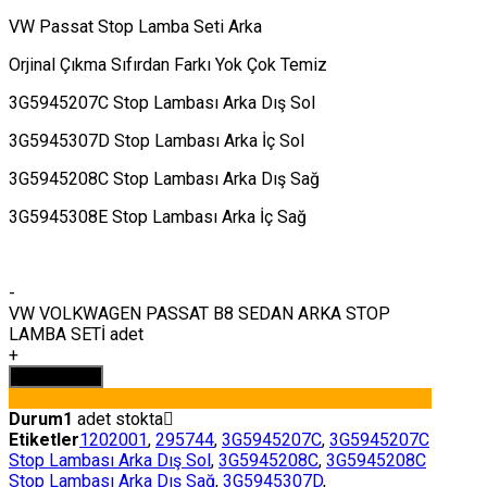
VW Passat Stop Lamba Seti Arka
Orjinal Çıkma Sıfırdan Farkı Yok Çok Temiz
3G5945207C Stop Lambası Arka Dış Sol
3G5945307D Stop Lambası Arka İç Sol
3G5945208C Stop Lambası Arka Dış Sağ
3G5945308E Stop Lambası Arka İç Sağ
-
VW VOLKWAGEN PASSAT B8 SEDAN ARKA STOP
LAMBA SETİ adet
+
Sepete Ekle
Durum
1
adet stokta
Etiketler
1202001
,
295744
,
3G5945207C
,
3G5945207C
Stop Lambası Arka Dış Sol
,
3G5945208C
,
3G5945208C
Stop Lambası Arka Dış Sağ
,
3G5945307D
,