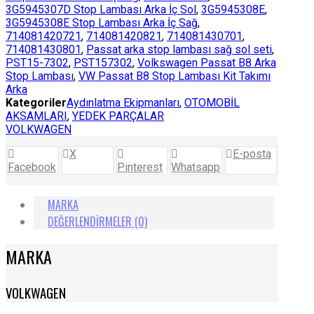
3G5945307D Stop Lambası Arka İç Sol
,
3G5945308E
,
3G5945308E Stop Lambası Arka İç Sağ
,
714081420721
,
714081420821
,
714081430701
,
714081430801
,
Passat arka stop lambası sağ sol seti
,
PST15-7302
,
PST157302
,
Volkswagen Passat B8 Arka
Stop Lambası
,
VW Passat B8 Stop Lambası Kit Takımı
Arka
Kategoriler
Aydınlatma Ekipmanları
,
OTOMOBİL
AKSAMLARI
,
YEDEK PARÇALAR
VOLKWAGEN
X
E-posta
Facebook
Pinterest
Whatsapp
MARKA
DEĞERLENDIRMELER (0)
MARKA
VOLKWAGEN