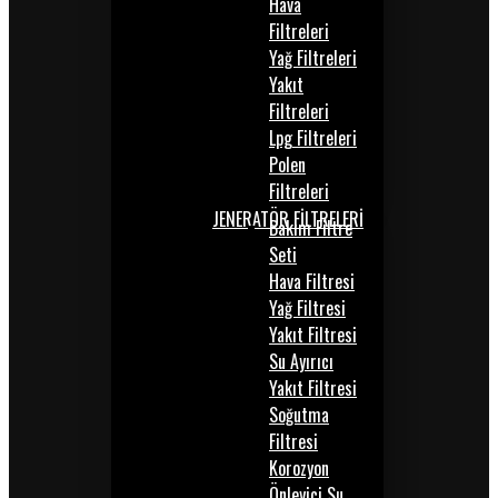
Hava
Filtreleri
Yağ Filtreleri
Yakıt
Filtreleri
Lpg Filtreleri
Polen
Filtreleri
JENERATÖR FİLTRELERİ
Bakım Filtre
Seti
Hava Filtresi
Yağ Filtresi
Yakıt Filtresi
Su Ayırıcı
Yakıt Filtresi
Soğutma
Filtresi
Korozyon
Önleyici Su