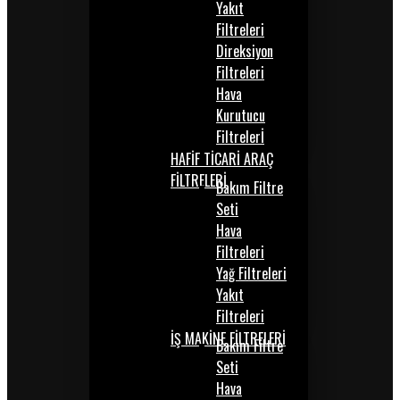
Yakıt
Filtreleri
Direksiyon
Filtreleri
Hava
Kurutucu
Filtrelerİ
HAFİF TİCARİ ARAÇ
FİLTRELERİ
Bakım Filtre
Seti
Hava
Filtreleri
Yağ Filtreleri
Yakıt
Filtreleri
İŞ MAKİNE FİLTRELERİ
Bakım Filtre
Seti
Hava