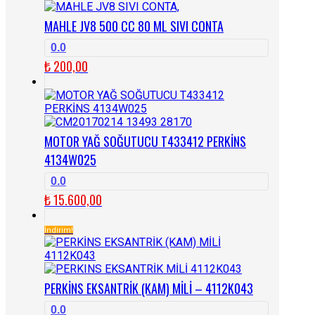
MAHLE JV8 500 CC 80 ML SIVI CONTA
0.0
₺
200,00
MOTOR YAĞ SOĞUTUCU T433412 PERKİNS
4134W025
0.0
₺
15.600,00
İndirim!
PERKİNS EKSANTRİK (KAM) MİLİ – 4112K043
0.0