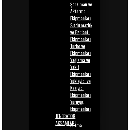
Şanzıman ve
Aktarma
Ekipmanları
Sızdırmazlık
ve Bağlantı
Ekipmanları
Turbo ve
Ekipmanları
Yağlama ve
Yakıt
Ekipmanları
Yükleyici ve
Kazıyıcı
Ekipmanları
Yürüyüş
Ekipmanları
JENERATÖR
AKSAMLARI
Isıtma