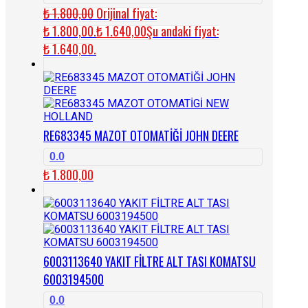
₺
1.800,00
Orijinal fiyat:
₺ 1.800,00.
₺
1.640,00
Şu andaki fiyat:
₺ 1.640,00.
RE683345 MAZOT OTOMATİĞİ JOHN DEERE
0.0
₺
1.800,00
6003113640 YAKIT FİLTRE ALT TASI KOMATSU
6003194500
0.0