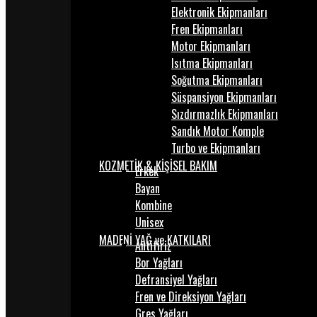
Elektronik Ekipmanları
Fren Ekipmanları
Motor Ekipmanları
Isıtma Ekipmanları
Soğutma Ekipmanları
Süspansiyon Ekipmanları
Sızdırmazlık Ekipmanları
Sandık Motor Komple
Turbo ve Ekipmanları
KOZMETİK & KİŞİSEL BAKIM
Erkek
Bayan
Kombine
Unisex
MADENİ YAĞ ve KATKILARI
Antifiriz
Bor Yağları
Defransiyel Yağları
Fren ve Direksiyon Yağları
Gres Yağları