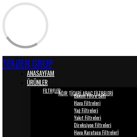
TEKDEN GRUP
ANASAYFAM
ÜRÜNLER
FİLTRELER
AĞIR TİCARİ ARAÇ FİLTRELERİ
Bakım Filtre Seti
Hava Filtreleri
Yağ Filtreleri
Yakıt Filtreleri
Direksiyon Filtreleri
Hava Kurutucu Filtrelerİ