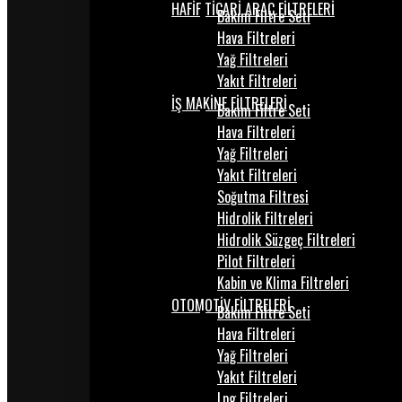
HAFİF TİCARİ ARAÇ FİLTRELERİ
Bakım Filtre Seti
Hava Filtreleri
Yağ Filtreleri
Yakıt Filtreleri
İŞ MAKİNE FİLTRELERİ
Bakım Filtre Seti
Hava Filtreleri
Yağ Filtreleri
Yakıt Filtreleri
Soğutma Filtresi
Hidrolik Filtreleri
Hidrolik Süzgeç Filtreleri
Pilot Filtreleri
Kabin ve Klima Filtreleri
OTOMOTİV FİLTRELERİ
Bakım Filtre Seti
Hava Filtreleri
Yağ Filtreleri
Yakıt Filtreleri
Lpg Filtreleri