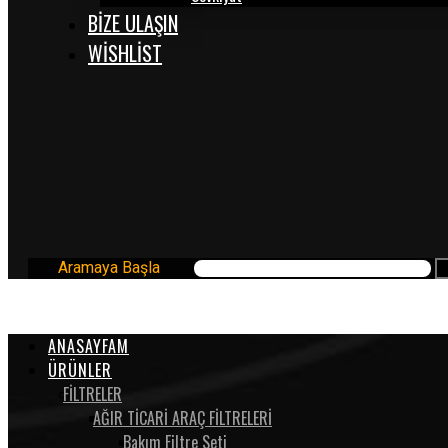
BİZE ULAŞIN
WISHLIST
Aramaya Başla
ANASAYFAM
ÜRÜNLER
FİLTRELER
AĞIR TİCARİ ARAÇ FİLTRELERİ
Bakım Filtre Seti