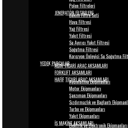
Polen Filtreleri
JENERATÖR FİLTRELERİ
Bakım Filtre Seti
Hava Filtresi
Yağ Filtresi
Yakıt Filtresi
Su Ayırıcı Yakıt Filtresi
Soğutma Filtresi
Korozyon Önleyici Su Soğutma Fil
YEDEK PARÇALAR
AĞIR TİCARİ ARAÇ AKSAMLARI
FORKLİFT AKSAMLARI
HAFİF TİCARİ ARAÇ AKSAMLARI
Aydınlatma Ekipmanları
Motor Ekipmanları
Şanzıman Ekipmanları
Sızdırmazlık ve Bağlantı Ekipmanl
Turbo ve Ekipmanları
Yakıt Ekipmanları
İŞ MAKİNE AKSAMLARI
Elektrik ve Elektronik Ekipmanları