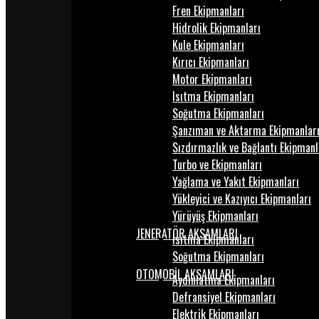
Fren Ekipmanları
Hidrolik Ekipmanları
Kule Ekipmanları
Kırıcı Ekipmanları
Motor Ekipmanları
Isıtma Ekipmanları
Soğutma Ekipmanları
Şanzıman ve Aktarma Ekipmanlar
Sızdırmazlık ve Bağlantı Ekipmanl
Turbo ve Ekipmanları
Yağlama ve Yakıt Ekipmanları
Yükleyici ve Kazıyıcı Ekipmanları
Yürüyüş Ekipmanları
JENERATÖR AKSAMLARI
Isıtma Ekipmanları
Soğutma Ekipmanları
OTOMOBİL AKSAMLARI
Aydınlatma Ekipmanları
Defransiyel Ekipmanları
Elektrik Ekipmanları