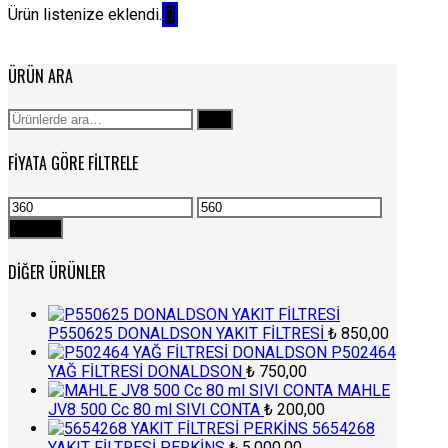
Ürün listenize eklendi.
ÜRÜN ARA
Ara:
Ara
FIYATA GÖRE FILTRELE
En
En
düşük
yüksek
Filtrele
fiyat
fiyat
DIĞER ÜRÜNLER
P550625 DONALDSON YAKIT FİLTRESİ
₺
850,00
P502464
YAĞ FİLTRESİ DONALDSON
₺
750,00
MAHLE
JV8 500 Cc 80 ml SIVI CONTA
₺
200,00
5654268
YAKIT FİLTRESİ PERKİNS
₺
5.000,00