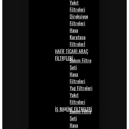
Yakıt
Filtreleri
Direksiyon
Filtreleri
Hava
Kurutucu
Filtrelerİ
HAFİF TİCARİ ARAÇ
FİLTRELERİ
Bakım Filtre
Seti
Hava
Filtreleri
Yağ Filtreleri
Yakıt
Filtreleri
İŞ MAKİNE FİLTRELERİ
Bakım Filtre
Seti
Hava