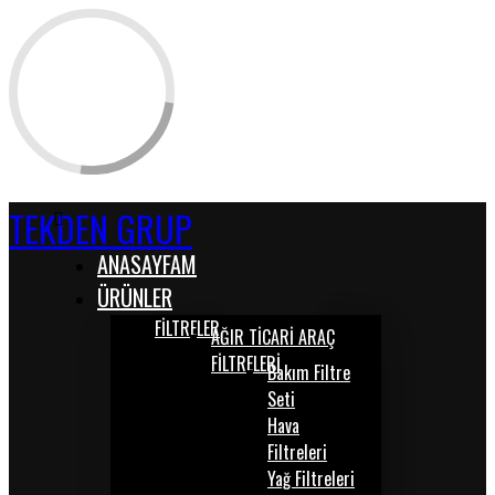
TEKDEN GRUP
ANASAYFAM
ÜRÜNLER
FİLTRELER
AĞIR TİCARİ ARAÇ
FİLTRELERİ
Bakım Filtre
Seti
Hava
Filtreleri
Yağ Filtreleri