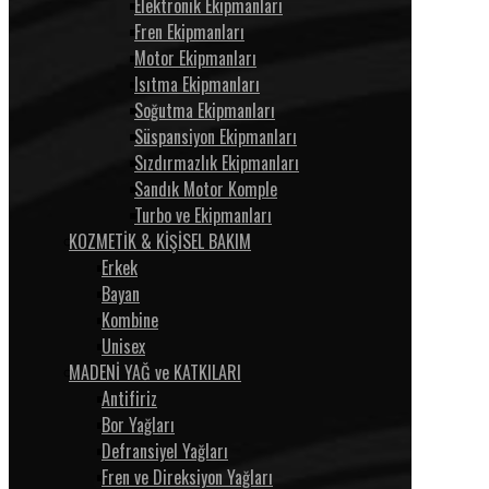
Elektronik Ekipmanları
Fren Ekipmanları
Motor Ekipmanları
Isıtma Ekipmanları
Soğutma Ekipmanları
Süspansiyon Ekipmanları
Sızdırmazlık Ekipmanları
Sandık Motor Komple
Turbo ve Ekipmanları
KOZMETİK & KİŞİSEL BAKIM
Erkek
Bayan
Kombine
Unisex
MADENİ YAĞ ve KATKILARI
Antifiriz
Bor Yağları
Defransiyel Yağları
Fren ve Direksiyon Yağları