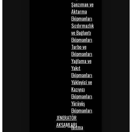
Şanzıman ve
Aktarma
Ekipmanları
Sızdırmazlık
ve Bağlantı
Ekipmanları
Turbo ve
Ekipmanları
Yağlama ve
Yakıt
Ekipmanları
Yükleyici ve
Kazıyıcı
Ekipmanları
Yürüyüş
Ekipmanları
JENERATÖR
AKSAMLARI
Isıtma