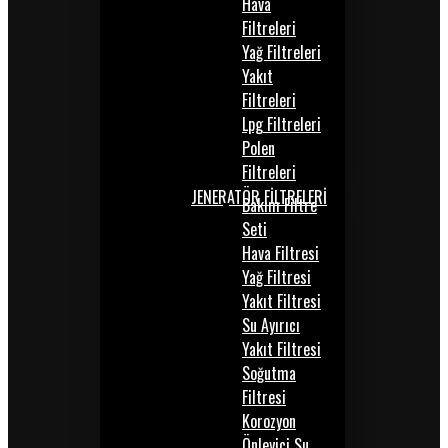
Hava
Filtreleri
Yağ Filtreleri
Yakıt
Filtreleri
Lpg Filtreleri
Polen
Filtreleri
JENERATÖR FİLTRELERİ
Bakım Filtre
Seti
Hava Filtresi
Yağ Filtresi
Yakıt Filtresi
Su Ayırıcı
Yakıt Filtresi
Soğutma
Filtresi
Korozyon
Önleyici Su