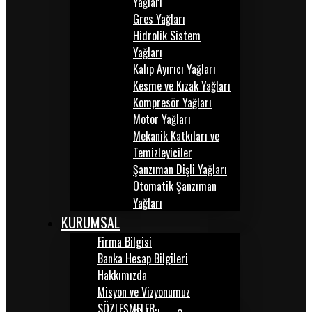
Yağları
Gres Yağları
Hidrolik Sistem
Yağları
Kalıp Ayırıcı Yağları
Kesme ve Kızak Yağları
Kompresör Yağları
Motor Yağları
Mekanik Katkıları ve
Temizleyiciler
Şanzıman Dişli Yağları
Otomatik Şanzıman
Yağları
KURUMSAL
Firma Bilgisi
Banka Hesap Bilgileri
Hakkımızda
Misyon ve Vizyonumuz
SÖZLEŞMELER