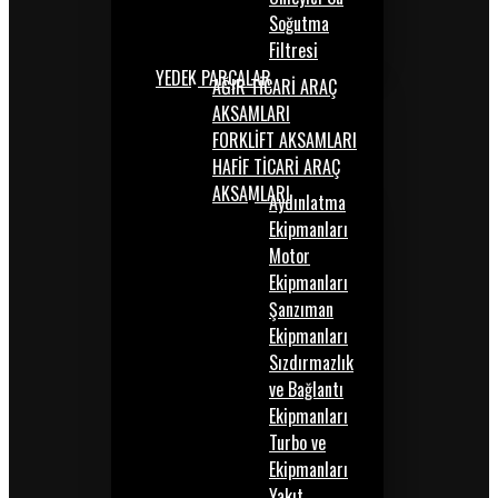
Soğutma
Filtresi
YEDEK PARÇALAR
AĞIR TİCARİ ARAÇ
AKSAMLARI
FORKLİFT AKSAMLARI
HAFİF TİCARİ ARAÇ
AKSAMLARI
Aydınlatma
Ekipmanları
Motor
Ekipmanları
Şanzıman
Ekipmanları
Sızdırmazlık
ve Bağlantı
Ekipmanları
Turbo ve
Ekipmanları
Yakıt