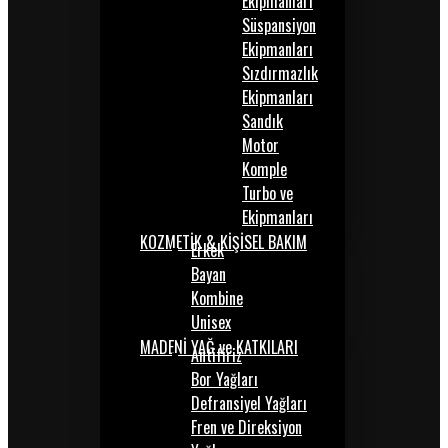
Ekipmanları
Süspansiyon
Ekipmanları
Sızdırmazlık
Ekipmanları
Sandık
Motor
Komple
Turbo ve
Ekipmanları
KOZMETİK & KİŞİSEL BAKIM
Erkek
Bayan
Kombine
Unisex
MADENİ YAĞ ve KATKILARI
Antifiriz
Bor Yağları
Defransiyel Yağları
Fren ve Direksiyon