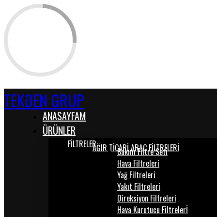
TEKDEN GRUP
ANASAYFAM
ÜRÜNLER
FİLTRELER
AĞIR TİCARİ ARAÇ FİLTRELERİ
Bakım Filtre Seti
Hava Filtreleri
Yağ Filtreleri
Yakıt Filtreleri
Direksiyon Filtreleri
Hava Kurutucu Filtrelerİ