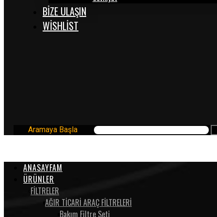
BİZE ULAŞIN
WISHLIST
Aramaya Başla
ANASAYFAM
ÜRÜNLER
FİLTRELER
AĞIR TİCARİ ARAÇ FİLTRELERİ
Bakım Filtre Seti