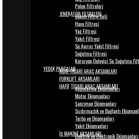
Polen Filtreleri
JENERATÖR FİLTRELERİ
Bakım Filtre Seti
Hava Filtresi
Yağ Filtresi
Yakıt Filtresi
Su Ayırıcı Yakıt Filtresi
Soğutma Filtresi
Korozyon Önleyici Su Soğutma Fil
YEDEK PARÇALAR
AĞIR TİCARİ ARAÇ AKSAMLARI
FORKLİFT AKSAMLARI
HAFİF TİCARİ ARAÇ AKSAMLARI
Aydınlatma Ekipmanları
Motor Ekipmanları
Şanzıman Ekipmanları
Sızdırmazlık ve Bağlantı Ekipmanl
Turbo ve Ekipmanları
Yakıt Ekipmanları
İŞ MAKİNE AKSAMLARI
Elektrik ve Elektronik Ekipmanları