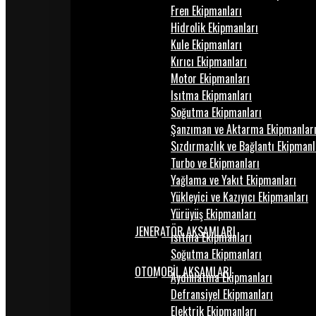
Fren Ekipmanları
Hidrolik Ekipmanları
Kule Ekipmanları
Kırıcı Ekipmanları
Motor Ekipmanları
Isıtma Ekipmanları
Soğutma Ekipmanları
Şanzıman ve Aktarma Ekipmanlar
Sızdırmazlık ve Bağlantı Ekipmanl
Turbo ve Ekipmanları
Yağlama ve Yakıt Ekipmanları
Yükleyici ve Kazıyıcı Ekipmanları
Yürüyüş Ekipmanları
JENERATÖR AKSAMLARI
Isıtma Ekipmanları
Soğutma Ekipmanları
OTOMOBİL AKSAMLARI
Aydınlatma Ekipmanları
Defransiyel Ekipmanları
Elektrik Ekipmanları