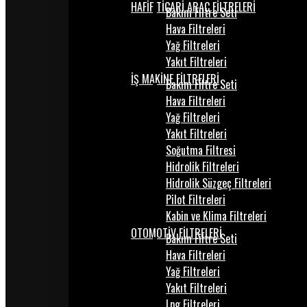
HAFİF TİCARİ ARAÇ FİLTRELERİ
Bakım Filtre Seti
Hava Filtreleri
Yağ Filtreleri
Yakıt Filtreleri
İŞ MAKİNE FİLTRELERİ
Bakım Filtre Seti
Hava Filtreleri
Yağ Filtreleri
Yakıt Filtreleri
Soğutma Filtresi
Hidrolik Filtreleri
Hidrolik Süzgeç Filtreleri
Pilot Filtreleri
Kabin ve Klima Filtreleri
OTOMOTİV FİLTRELERİ
Bakım Filtre Seti
Hava Filtreleri
Yağ Filtreleri
Yakıt Filtreleri
Lpg Filtreleri