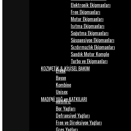
Elektronik Ekipmanları
Fren Ekipmanları
Motor Ekipmanları
Isıtma Ekipmanları
Soğutma Ekipmanları
Süspansiyon Ekipmanları
Sızdırmazlık Ekipmanları
Sandık Motor Komple
Turbo ve Ekipmanları
KOZMETİK & KİŞİSEL BAKIM
Erkek
Bayan
Kombine
Unisex
MADENİ YAĞ ve KATKILARI
Antifiriz
Bor Yağları
Defransiyel Yağları
Fren ve Direksiyon Yağları
Gres Yağları