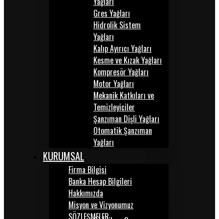
Yağları
Gres Yağları
Hidrolik Sistem
Yağları
Kalıp Ayırıcı Yağları
Kesme ve Kızak Yağları
Kompresör Yağları
Motor Yağları
Mekanik Katkıları ve
Temizleyiciler
Şanzıman Dişli Yağları
Otomatik Şanzıman
Yağları
KURUMSAL
Firma Bilgisi
Banka Hesap Bilgileri
Hakkımızda
Misyon ve Vizyonumuz
SÖZLEŞMELER