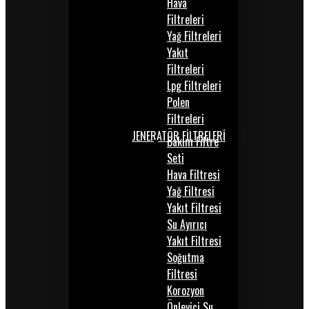
Hava
Filtreleri
Yağ Filtreleri
Yakıt
Filtreleri
Lpg Filtreleri
Polen
Filtreleri
JENERATÖR FİLTRELERİ
Bakım Filtre
Seti
Hava Filtresi
Yağ Filtresi
Yakıt Filtresi
Su Ayırıcı
Yakıt Filtresi
Soğutma
Filtresi
Korozyon
Önleyici Su