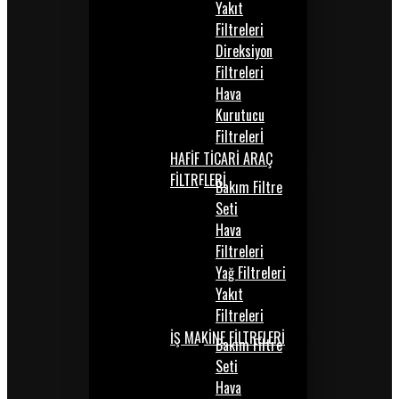
Yakıt
Filtreleri
Direksiyon
Filtreleri
Hava
Kurutucu
Filtrelerİ
HAFİF TİCARİ ARAÇ
FİLTRELERİ
Bakım Filtre
Seti
Hava
Filtreleri
Yağ Filtreleri
Yakıt
Filtreleri
İŞ MAKİNE FİLTRELERİ
Bakım Filtre
Seti
Hava