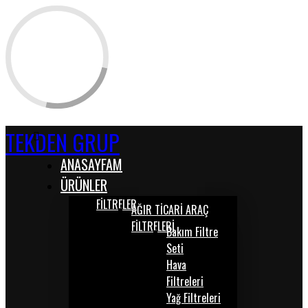
TEKDEN GRUP
ANASAYFAM
ÜRÜNLER
FİLTRELER
AĞIR TİCARİ ARAÇ
FİLTRELERİ
Bakım Filtre
Seti
Hava
Filtreleri
Yağ Filtreleri