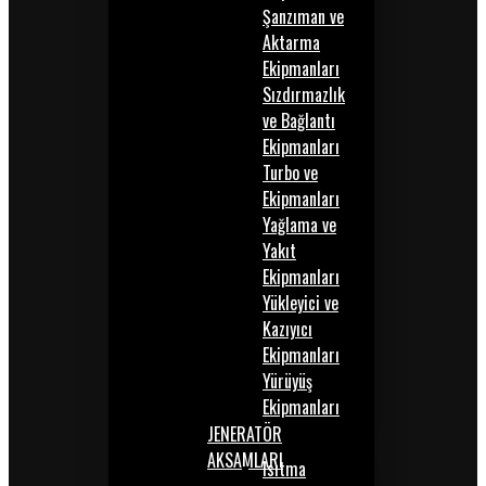
Şanzıman ve
Aktarma
Ekipmanları
Sızdırmazlık
ve Bağlantı
Ekipmanları
Turbo ve
Ekipmanları
Yağlama ve
Yakıt
Ekipmanları
Yükleyici ve
Kazıyıcı
Ekipmanları
Yürüyüş
Ekipmanları
JENERATÖR
AKSAMLARI
Isıtma