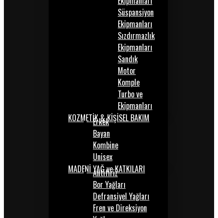
Ekipmanları
Süspansiyon
Ekipmanları
Sızdırmazlık
Ekipmanları
Sandık
Motor
Komple
Turbo ve
Ekipmanları
KOZMETİK & KİŞİSEL BAKIM
Erkek
Bayan
Kombine
Unisex
MADENİ YAĞ ve KATKILARI
Antifiriz
Bor Yağları
Defransiyel Yağları
Fren ve Direksiyon