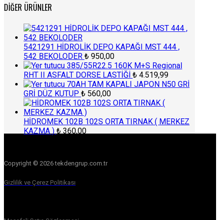
DIĞER ÜRÜNLER
5421291 HİDROLİK DEPO KAPAĞI MST 444 ,
542 BEKOLODER
₺
950,00
385/55R22.5 160K M+S Regional
RHT II ASFALT DORSE LASTİĞİ
₺
4.519,99
70AH TAM KAPALI JAPON N50 GRİ
GRİ DÜZ KUTUP
₺
560,00
HİDROMEK 102B 102S ORTA TIRNAK ( MERKEZ
KAZMA )
₺
360,00
Copyright © 2026 tekdengrup.com.tr
Gizlilik ve Çerez Politikası