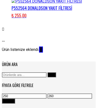
P552564 DONALDSON YAKIT FİLTRESİ
₺
255,00
...
Ürün listenize eklendi.
ÜRÜN ARA
Ara:
Ara
FIYATA GÖRE FILTRELE
En
En
düşük
yüksek
Filtrele
fiyat
fiyat