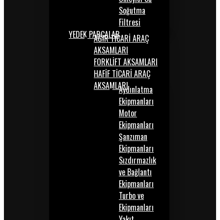
Soğutma
Filtresi
YEDEK PARÇALAR
AĞIR TİCARİ ARAÇ
AKSAMLARI
FORKLİFT AKSAMLARI
HAFİF TİCARİ ARAÇ
AKSAMLARI
Aydınlatma
Ekipmanları
Motor
Ekipmanları
Şanzıman
Ekipmanları
Sızdırmazlık
ve Bağlantı
Ekipmanları
Turbo ve
Ekipmanları
Yakıt