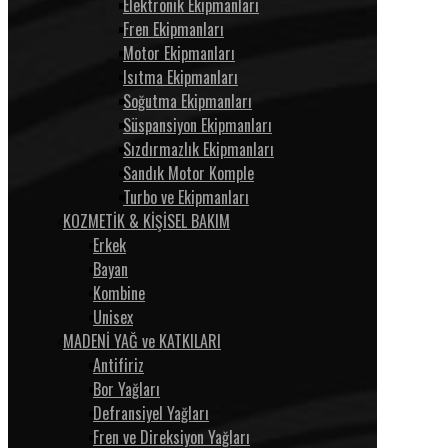
Elektronik Ekipmanları
Fren Ekipmanları
Motor Ekipmanları
Isıtma Ekipmanları
Soğutma Ekipmanları
Süspansiyon Ekipmanları
Sızdırmazlık Ekipmanları
Sandık Motor Komple
Turbo ve Ekipmanları
KOZMETİK & KİŞİSEL BAKIM
Erkek
Bayan
Kombine
Unisex
MADENİ YAĞ ve KATKILARI
Antifiriz
Bor Yağları
Defransiyel Yağları
Fren ve Direksiyon Yağları