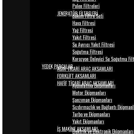
Polen Filtreleri
JENERATÖR FİLTRELERİ
Bakım Filtre Seti
Hava Filtresi
Yağ Filtresi
Yakıt Filtresi
Su Ayırıcı Yakıt Filtresi
Soğutma Filtresi
Korozyon Önleyici Su Soğutma Fil
YEDEK PARÇALAR
AĞIR TİCARİ ARAÇ AKSAMLARI
FORKLİFT AKSAMLARI
HAFİF TİCARİ ARAÇ AKSAMLARI
Aydınlatma Ekipmanları
Motor Ekipmanları
Şanzıman Ekipmanları
Sızdırmazlık ve Bağlantı Ekipmanl
Turbo ve Ekipmanları
Yakıt Ekipmanları
İŞ MAKİNE AKSAMLARI
Elektrik ve Elektronik Ekipmanları