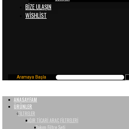
BİZE ULAŞIN
WISHLIST
Aramaya Başla
ANASAYFAM
ÜRÜNLER
FİLTRELER
AĞIR TİCARİ ARAÇ FİLTRELERİ
Bakım Filtre Seti