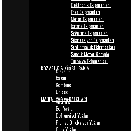
Elektronik Ekipmanları
Fren Ekipmanları
Motor Ekipmanları
Isıtma Ekipmanları
Soğutma Ekipmanları
Süspansiyon Ekipmanları
Sızdırmazlık Ekipmanları
Sandık Motor Komple
Turbo ve Ekipmanları
KOZMETİK & KİŞİSEL BAKIM
Erkek
Bayan
Kombine
Unisex
MADENİ YAĞ ve KATKILARI
Antifiriz
Bor Yağları
Defransiyel Yağları
Fren ve Direksiyon Yağları
Gres Yağları