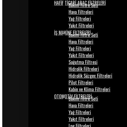
HAFİF TİCARİ ARAÇ FİLTRELERİ
Bakım Filtre Seti
Hava Filtreleri
Yağ Filtreleri
Yakıt Filtreleri
İŞ MAKİNE FİLTRELERİ
Bakım Filtre Seti
Hava Filtreleri
Yağ Filtreleri
Yakıt Filtreleri
Soğutma Filtresi
Hidrolik Filtreleri
Hidrolik Süzgeç Filtreleri
Pilot Filtreleri
Kabin ve Klima Filtreleri
OTOMOTİV FİLTRELERİ
Bakım Filtre Seti
Hava Filtreleri
Yağ Filtreleri
Yakıt Filtreleri
Lpg Filtreleri