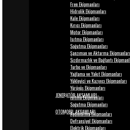
Fren Ekipmanları
Hidrolik Ekipmanları
Kule Ekipmanları
Kırıcı Ekipmanları
Motor Ekipmanları
Isıtma Ekipmanları
Soğutma Ekipmanları
Şanzıman ve Aktarma Ekipmanlar
Sızdırmazlık ve Bağlantı Ekipmanl
Turbo ve Ekipmanları
Yağlama ve Yakıt Ekipmanları
Yükleyici ve Kazıyıcı Ekipmanları
Yürüyüş Ekipmanları
JENERATÖR AKSAMLARI
Isıtma Ekipmanları
Soğutma Ekipmanları
OTOMOBİL AKSAMLARI
Aydınlatma Ekipmanları
Defransiyel Ekipmanları
Elektrik Ekipmanları