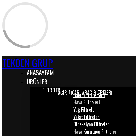
TEKDEN GRUP
ANASAYFAM
ÜRÜNLER
FİLTRELER
AĞIR TİCARİ ARAÇ FİLTRELERİ
Bakım Filtre Seti
Hava Filtreleri
Yağ Filtreleri
Yakıt Filtreleri
Direksiyon Filtreleri
Hava Kurutucu Filtrelerİ