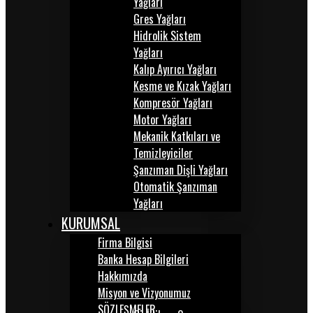
Yağları
Gres Yağları
Hidrolik Sistem
Yağları
Kalıp Ayırıcı Yağları
Kesme ve Kızak Yağları
Kompresör Yağları
Motor Yağları
Mekanik Katkıları ve
Temizleyiciler
Şanzıman Dişli Yağları
Otomatik Şanzıman
Yağları
KURUMSAL
Firma Bilgisi
Banka Hesap Bilgileri
Hakkımızda
Misyon ve Vizyonumuz
SÖZLEŞMELER