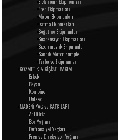
Elektronik Ekipmanları
Fren Ekipmanları
Motor Ekipmanları
Isıtma Ekipmanları
Soğutma Ekipmanları
Süspansiyon Ekipmanları
Sızdırmazlık Ekipmanları
Sandık Motor Komple
Turbo ve Ekipmanları
KOZMETİK & KİŞİSEL BAKIM
Erkek
Bayan
Kombine
Unisex
MADENİ YAĞ ve KATKILARI
Antifiriz
Bor Yağları
Defransiyel Yağları
Fren ve Direksiyon Yağları