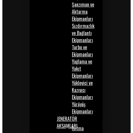
Şanzıman ve
Aktarma
Ekipmanları
Sızdırmazlık
ve Bağlantı
Ekipmanları
Turbo ve
Ekipmanları
Yağlama ve
Yakıt
Ekipmanları
Yükleyici ve
Kazıyıcı
Ekipmanları
Yürüyüş
Ekipmanları
JENERATÖR
AKSAMLARI
Isıtma