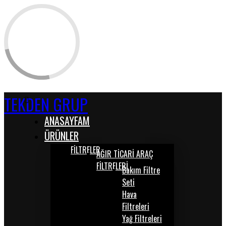
TEKDEN GRUP
ANASAYFAM
ÜRÜNLER
FİLTRELER
AĞIR TİCARİ ARAÇ
FİLTRELERİ
Bakım Filtre
Seti
Hava
Filtreleri
Yağ Filtreleri