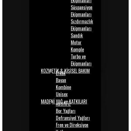
Ekipmanları
Süspansiyon
Ekipmanları
Sızdırmazlık
Ekipmanları
Sandık
Motor
Komple
Turbo ve
Ekipmanları
KOZMETİK & KİŞİSEL BAKIM
Erkek
Bayan
Kombine
Unisex
MADENİ YAĞ ve KATKILARI
Antifiriz
Bor Yağları
Defransiyel Yağları
Fren ve Direksiyon