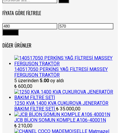
Ara
FIYATA GÖRE FILTRELE
En
En
düşük
yüksek
Filtrele
fiyat
fiyat
DIĞER ÜRÜNLER
140517050 PERKİNS YAĞ FİLTRESİ MASSEY
FERGUSON TRAKTÖR
5 üzerinden
5.00
oy aldı
₺
600,00
1250 KVA 1400 KVA ÇUKUROVA JENERATÖR
BAKIM FİLTRE SETİ
₺
35.000,00
JCB BİJON SOMUN KOMPLE A106-40001N
₺
210,00