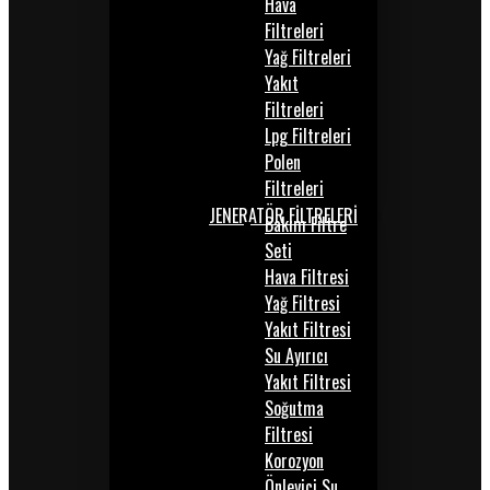
Hava
Filtreleri
Yağ Filtreleri
Yakıt
Filtreleri
Lpg Filtreleri
Polen
Filtreleri
JENERATÖR FİLTRELERİ
Bakım Filtre
Seti
Hava Filtresi
Yağ Filtresi
Yakıt Filtresi
Su Ayırıcı
Yakıt Filtresi
Soğutma
Filtresi
Korozyon
Önleyici Su