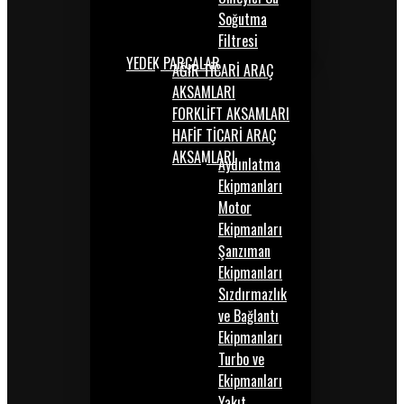
Soğutma
Filtresi
YEDEK PARÇALAR
AĞIR TİCARİ ARAÇ
AKSAMLARI
FORKLİFT AKSAMLARI
HAFİF TİCARİ ARAÇ
AKSAMLARI
Aydınlatma
Ekipmanları
Motor
Ekipmanları
Şanzıman
Ekipmanları
Sızdırmazlık
ve Bağlantı
Ekipmanları
Turbo ve
Ekipmanları
Yakıt