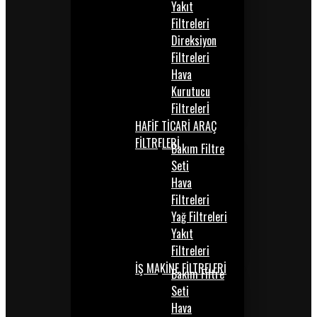
Yakıt
Filtreleri
Direksiyon
Filtreleri
Hava
Kurutucu
Filtrelerİ
HAFİF TİCARİ ARAÇ
FİLTRELERİ
Bakım Filtre
Seti
Hava
Filtreleri
Yağ Filtreleri
Yakıt
Filtreleri
İŞ MAKİNE FİLTRELERİ
Bakım Filtre
Seti
Hava