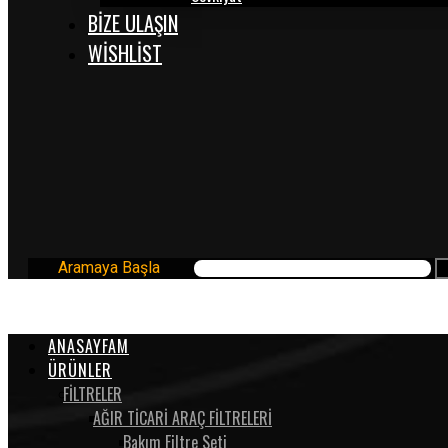
BİZE ULAŞIN
WISHLIST
Aramaya Başla
ANASAYFAM
ÜRÜNLER
FİLTRELER
AĞIR TİCARİ ARAÇ FİLTRELERİ
Bakım Filtre Seti