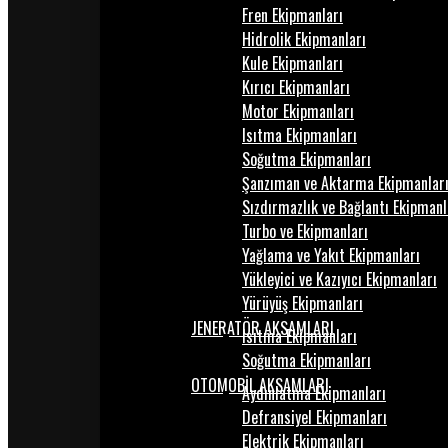
Fren Ekipmanları
Hidrolik Ekipmanları
Kule Ekipmanları
Kırıcı Ekipmanları
Motor Ekipmanları
Isıtma Ekipmanları
Soğutma Ekipmanları
Şanzıman ve Aktarma Ekipmanlar
Sızdırmazlık ve Bağlantı Ekipmanl
Turbo ve Ekipmanları
Yağlama ve Yakıt Ekipmanları
Yükleyici ve Kazıyıcı Ekipmanları
Yürüyüş Ekipmanları
JENERATÖR AKSAMLARI
Isıtma Ekipmanları
Soğutma Ekipmanları
OTOMOBİL AKSAMLARI
Aydınlatma Ekipmanları
Defransiyel Ekipmanları
Elektrik Ekipmanları