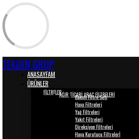
TEKDEN GRUP
ANASAYFAM
ÜRÜNLER
FİLTRELER
AĞIR TİCARİ ARAÇ FİLTRELERİ
Bakım Filtre Seti
Hava Filtreleri
Yağ Filtreleri
Yakıt Filtreleri
Direksiyon Filtreleri
Hava Kurutucu Filtrelerİ