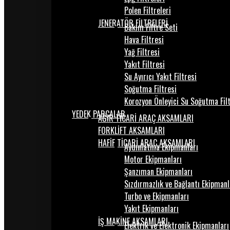
Polen Filtreleri
JENERATÖR FİLTRELERİ
Bakım Filtre Seti
Hava Filtresi
Yağ Filtresi
Yakıt Filtresi
Su Ayırıcı Yakıt Filtresi
Soğutma Filtresi
Korozyon Önleyici Su Soğutma Fil
YEDEK PARÇALAR
AĞIR TİCARİ ARAÇ AKSAMLARI
FORKLİFT AKSAMLARI
HAFİF TİCARİ ARAÇ AKSAMLARI
Aydınlatma Ekipmanları
Motor Ekipmanları
Şanzıman Ekipmanları
Sızdırmazlık ve Bağlantı Ekipmanl
Turbo ve Ekipmanları
Yakıt Ekipmanları
İŞ MAKİNE AKSAMLARI
Elektrik ve Elektronik Ekipmanları