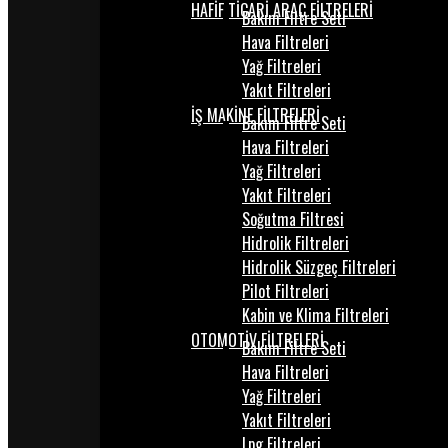
HAFİF TİCARİ ARAÇ FİLTRELERİ
Bakım Filtre Seti
Hava Filtreleri
Yağ Filtreleri
Yakıt Filtreleri
İŞ MAKİNE FİLTRELERİ
Bakım Filtre Seti
Hava Filtreleri
Yağ Filtreleri
Yakıt Filtreleri
Soğutma Filtresi
Hidrolik Filtreleri
Hidrolik Süzgeç Filtreleri
Pilot Filtreleri
Kabin ve Klima Filtreleri
OTOMOTİV FİLTRELERİ
Bakım Filtre Seti
Hava Filtreleri
Yağ Filtreleri
Yakıt Filtreleri
Lpg Filtreleri