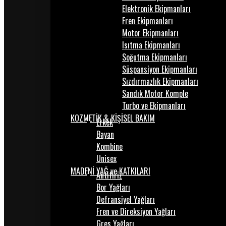
Elektronik Ekipmanları
Fren Ekipmanları
Motor Ekipmanları
Isıtma Ekipmanları
Soğutma Ekipmanları
Süspansiyon Ekipmanları
Sızdırmazlık Ekipmanları
Sandık Motor Komple
Turbo ve Ekipmanları
KOZMETİK & KİŞİSEL BAKIM
Erkek
Bayan
Kombine
Unisex
MADENİ YAĞ ve KATKILARI
Antifiriz
Bor Yağları
Defransiyel Yağları
Fren ve Direksiyon Yağları
Gres Yağları