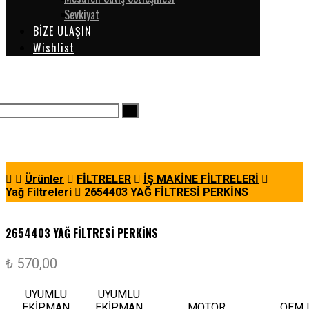
Sevkiyat
BİZE ULAŞIN
Wishlist
Ürünler
FİLTRELER
İŞ MAKİNE FİLTRELERİ
Yağ Filtreleri
2654403 YAĞ FİLTRESİ PERKİNS
2654403 YAĞ FİLTRESİ PERKİNS
₺
570,00
UYUMLU
UYUMLU
EKİPMAN
EKİPMAN
MOTOR
OEM L