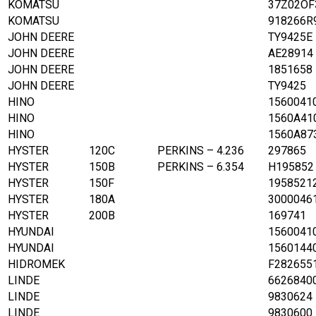
KOMATSU
37Z02OF
KOMATSU
918266R
JOHN DEERE
TY9425E
JOHN DEERE
AE28914
JOHN DEERE
1851658
JOHN DEERE
TY9425
HINO
1560041
HINO
1560A41
HINO
1560A87
HYSTER
120C
PERKINS – 4.236
297865
HYSTER
150B
PERKINS – 6.354
H195852
HYSTER
150F
1958521
HYSTER
180A
3000046
HYSTER
200B
169741
HYUNDAI
1560041
HYUNDAI
1560144
HIDROMEK
F282655
LINDE
6626840
LINDE
9830624
LINDE
9830600