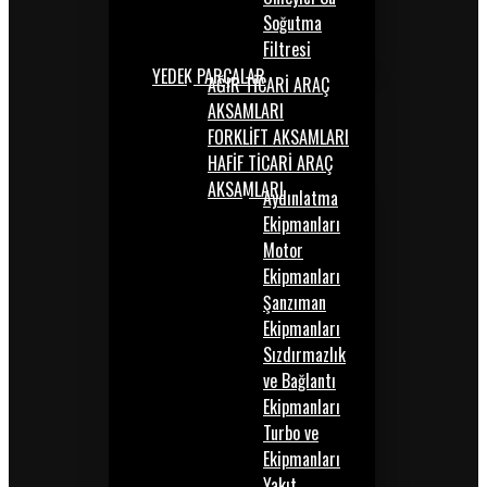
Soğutma
Filtresi
YEDEK PARÇALAR
AĞIR TİCARİ ARAÇ
AKSAMLARI
FORKLİFT AKSAMLARI
HAFİF TİCARİ ARAÇ
AKSAMLARI
Aydınlatma
Ekipmanları
Motor
Ekipmanları
Şanzıman
Ekipmanları
Sızdırmazlık
ve Bağlantı
Ekipmanları
Turbo ve
Ekipmanları
Yakıt