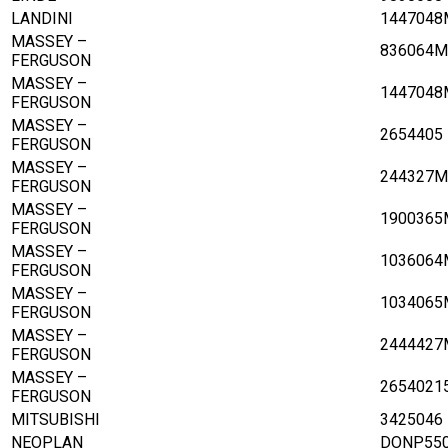
LANDINI
1447048
MASSEY –
836064M
FERGUSON
MASSEY –
1447048
FERGUSON
MASSEY –
2654405
FERGUSON
MASSEY –
244327M
FERGUSON
MASSEY –
1900365
FERGUSON
MASSEY –
1036064
FERGUSON
MASSEY –
1034065
FERGUSON
MASSEY –
2444427
FERGUSON
MASSEY –
2654021
FERGUSON
MITSUBISHI
3425046
NEOPLAN
DONP55