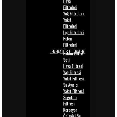
Hava
Filtreleri
Yağ Filtreleri
Yakıt
Filtreleri
Lpg Filtreleri
Polen
Filtreleri
JENERATÖR FİLTRELERİ
Bakım Filtre
Seti
Hava Filtresi
Yağ Filtresi
Yakıt Filtresi
Su Ayırıcı
Yakıt Filtresi
Soğutma
Filtresi
Korozyon
Önleyici Su