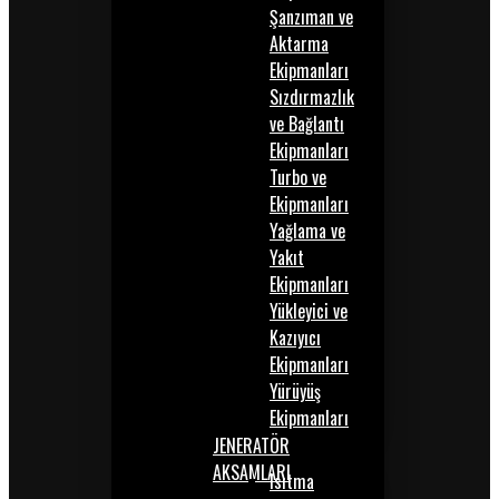
Şanzıman ve
Aktarma
Ekipmanları
Sızdırmazlık
ve Bağlantı
Ekipmanları
Turbo ve
Ekipmanları
Yağlama ve
Yakıt
Ekipmanları
Yükleyici ve
Kazıyıcı
Ekipmanları
Yürüyüş
Ekipmanları
JENERATÖR
AKSAMLARI
Isıtma