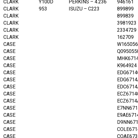
CLARK
Y100D
PERKINS – 4.236
946161
CLARK
953
ISUZU – C223
899899
CLARK
899839
CLARK
3981923
CLARK
2334729
CLARK
162709
CASE
W165056
CASE
Q095055
CASE
MHK671
CASE
K964924
CASE
EDG6714
CASE
EDG6714
CASE
EDC6714
CASE
ECZ6714
CASE
ECZ6714
CASE
E7NN671
CASE
E9AE671
CASE
D9NN671
CASE
COLE671
CASE
COAE673