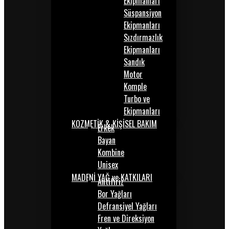
Ekipmanları
Süspansiyon
Ekipmanları
Sızdırmazlık
Ekipmanları
Sandık
Motor
Komple
Turbo ve
Ekipmanları
KOZMETİK & KİŞİSEL BAKIM
Erkek
Bayan
Kombine
Unisex
MADENİ YAĞ ve KATKILARI
Antifiriz
Bor Yağları
Defransiyel Yağları
Fren ve Direksiyon