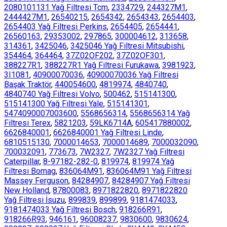
2080101131 Yağ Filtresi Tcm
,
2334729
,
244327M1
,
2444427M1
,
26540215
,
2654342
,
2654343
,
2654403
,
2654403 Yağ Filtresi Perkins
,
2654405
,
2654441
,
26560163
,
29353002
,
297865
,
300004612
,
313658
,
314361
,
3425046
,
3425046 Yağ Filtresi Mitsubishi
,
354464
,
364464
,
37Z02OF202
,
37Z02OF301
,
388227R1
,
388227R1 Yağ Filtresi Furukawa
,
3981923
,
3I1081
,
40900070036
,
40900070036 Yağ Filtresi
Başak Traktör
,
440054600
,
4819974
,
4840740
,
4840740 Yağ Filtresi Volvo
,
500462
,
515141300
,
515141300 Yağ Filtresi Yale
,
515141301
,
5474090007003600
,
5568656314
,
5568656314 Yağ
Filtresi Terex
,
5821203
,
59LK6714A
,
605417880002
,
6626840001
,
6626840001 Yağ Filtresi Linde
,
6810515130
,
7000014653
,
7000014689
,
7000032090
,
700032091
,
773673
,
7W2327
,
7W2327 Yağ Filtresi
Caterpillar
,
8-97182-282-0
,
819974
,
819974 Yağ
Filtresi Bomag
,
836064M91
,
836064M91 Yağ Filtresi
Massey Ferguson
,
84284907
,
84284907 Yağ Filtresi
New Holland
,
87800083
,
8971822820
,
8971822820
Yağ Filtresi İsuzu
,
899839
,
899899
,
9181474033
,
9181474033 Yağ Filtresi Bosch
,
918266R91
,
918266R93
,
946161
,
96008237
,
9830600
,
9830624
,