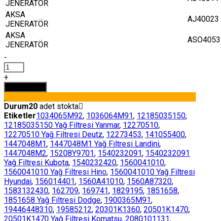
JENERATÖR
AKSA
AJ40023
JENERATÖR
AKSA
ASO4053
JENERATÖR
-
2654403
YAĞ
+
FİLTRESİ
Sepete Ekle
PERKİNS
adet
Durum
20
adet stokta
Etiketler
1034065M92
,
1036064M91
,
12185035150
,
12185035150 Yağ Filtresi Yanmar
,
12270510
,
12270510 Yağ Filtresi Deutz
,
12273453
,
141055400
,
1447048M1
,
1447048M1 Yağ Filtresi Landini
,
1447048M2
,
15208Y9701
,
1540232091
,
1540232091
Yağ Filtresi Kubota
,
1540232420
,
1560041010
,
1560041010 Yağ Filtresi Hino
,
1560041010 Yağ Filtresi
Hyundai
,
156014401
,
1560A41010
,
1560A87320
,
1583132430
,
162709
,
169741
,
1829195
,
1851658
,
1851658 Yağ Filtresi Dodge
,
1900365M91
,
19446448310
,
19585212
,
20301K1360
,
20501K1470
,
20501K1470 Yağ Filtresi Komatsu
,
2080101131
,