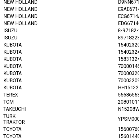
NEW HOLLAND
D9NN671
NEW HOLLAND
E9AE671
NEW HOLLAND
ECG6714
NEW HOLLAND
EDG6714
ISUZU
8-97182-
ISUZU
8971822
KUBOTA
1540232
KUBOTA
1540232
KUBOTA
1583132
KUBOTA
7000014
KUBOTA
7000032
KUBOTA
7000320
KUBOTA
HH15132
TEREX
5568656
TCM
2080101
TAKEUCHI
N15208W
TURK
YPSM00
TRAKTOR
TOYOTA
1560076
TOYOTA
1560144