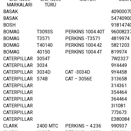
MARKALARI
TÜRÜ
BASAK
4090007
BASAK
5474090
BOSH
9181474
BOMAG
T3093S
PERKİNS 1004.40T
9600823
BOMAG
T3571
PERKİNS -T3571
4819974
BOMAG
T40140
PERKİNS 1004.42
5821203
BOMAG
40150
PERKİNS 1004.4T
819974
CATERPILLAR
3054T
7W2327
CATERPILLAR
3034
9Y4449
CATERPILLAR
3034D
CAT -3034D
9Y4458
CATERPILLAR
574B
CAT – 3056E
313658
CATERPILLAR
314361
CATERPILLAR
354464
CATERPILLAR
364464
CATERPILLAR
3I1081
CATERPILLAR
773673
CATERPILLAR
E380084
CLARK
2400 MTC
PERKINS – 4.236
990937