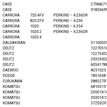
CASE
C7NN671
CASE
918266R
CARRORA
720.4FV
PERKINS – 4.236DR
CARRORA
820.2FV
PERKINS – 4.236
CARRORA
1020
PERKINS – 6.354
CARRORA
1020.2
PERKINS – 4.236DR
CARRORA
1020.4
DALGAKIRAN
5116003
DEUTZ
1227051
DEUTZ
1227345
DEUTZ
2935300
DEUTZ
6054178
DAEWOO
A251025
DODGE
1851658
FURUKAWA
388227R
KOMATSU
6810515
KOMATSU
20501K1
KOMATSU
20301K1
KOMATSU
37Z02OF