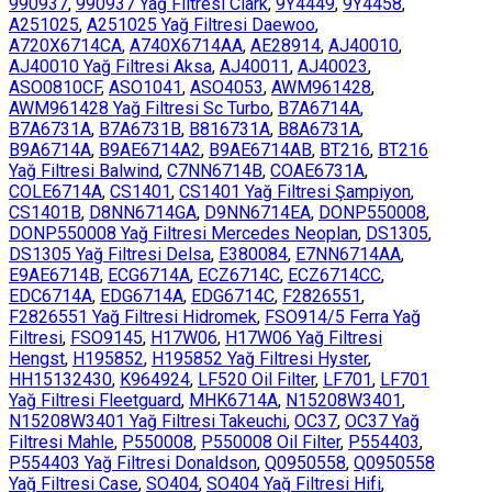
990937
,
990937 Yağ Filtresi Clark
,
9Y4449
,
9Y4458
,
A251025
,
A251025 Yağ Filtresi Daewoo
,
A720X6714CA
,
A740X6714AA
,
AE28914
,
AJ40010
,
AJ40010 Yağ Filtresi Aksa
,
AJ40011
,
AJ40023
,
ASO0810CF
,
ASO1041
,
ASO4053
,
AWM961428
,
AWM961428 Yağ Filtresi Sc Turbo
,
B7A6714A
,
B7A6731A
,
B7A6731B
,
B816731A
,
B8A6731A
,
B9A6714A
,
B9AE6714A2
,
B9AE6714AB
,
BT216
,
BT216
Yağ Filtresi Balwind
,
C7NN6714B
,
COAE6731A
,
COLE6714A
,
CS1401
,
CS1401 Yağ Filtresi Şampiyon
,
CS1401B
,
D8NN6714GA
,
D9NN6714EA
,
DONP550008
,
DONP550008 Yağ Filtresi Mercedes Neoplan
,
DS1305
,
DS1305 Yağ Filtresi Delsa
,
E380084
,
E7NN6714AA
,
E9AE6714B
,
ECG6714A
,
ECZ6714C
,
ECZ6714CC
,
EDC6714A
,
EDG6714A
,
EDG6714C
,
F2826551
,
F2826551 Yağ Filtresi Hidromek
,
FSO914/5 Ferra Yağ
Filtresi
,
FSO9145
,
H17W06
,
H17W06 Yağ Filtresi
Hengst
,
H195852
,
H195852 Yağ Filtresi Hyster
,
HH15132430
,
K964924
,
LF520 Oil Filter
,
LF701
,
LF701
Yağ Filtresi Fleetguard
,
MHK6714A
,
N15208W3401
,
N15208W3401 Yağ Filtresi Takeuchi
,
OC37
,
OC37 Yağ
Filtresi Mahle
,
P550008
,
P550008 Oil Filter
,
P554403
,
P554403 Yağ Filtresi Donaldson
,
Q0950558
,
Q0950558
Yağ Filtresi Case
,
SO404
,
SO404 Yağ Filtresi Hifi
,