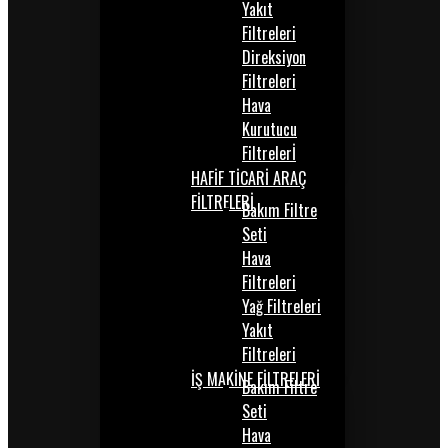
Yakıt
Filtreleri
Direksiyon
Filtreleri
Hava
Kurutucu
Filtrelerİ
HAFİF TİCARİ ARAÇ
FİLTRELERİ
Bakım Filtre
Seti
Hava
Filtreleri
Yağ Filtreleri
Yakıt
Filtreleri
İŞ MAKİNE FİLTRELERİ
Bakım Filtre
Seti
Hava