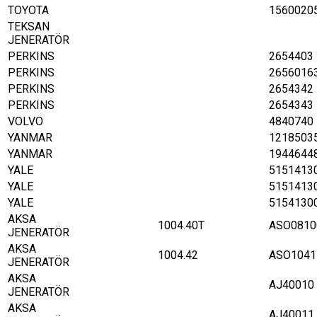
TOYOTA
1560020
TEKSAN
JENERATÖR
PERKINS
2654403
PERKINS
2656016
PERKINS
2654342
PERKINS
2654343
VOLVO
4840740
YANMAR
1218503
YANMAR
1944644
YALE
5151413
YALE
5151413
YALE
5154130
AKSA
1004.40T
ASO0810
JENERATÖR
AKSA
1004.42
ASO1041
JENERATÖR
AKSA
AJ40010
JENERATÖR
AKSA
AJ40011