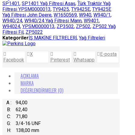
SP1401
,
SP1401 Yağ Filtresi Asaş
,
Türk Traktör Yağ
Filtresi YPSM0000013
,
TY9425
,
TY9425E
,
TY9425E
Yağ Filtresi John Deere
,
W1650569
,
W940
,
W940/1
,
W940/24
,
W940/24 Yağ Filtresi Mann
,
W9401
,
W94024
,
YPSM0000013
,
ZP3502
,
ZP502
,
ZP502 Yağ
Filtresi Fil
,
ZP5022
Kategoriler
İŞ MAKİNE FİLTRELERİ
,
Yağ Filtreleri
X
E-posta
Facebook
Pinterest
Whatsapp
AÇIKLAMA
MARKA
DEĞERLENDIRMELER (0)
A :
94,00
B:
62,40
C:
71,80
G:
3/4-16 UNF
H:
138,00 mm