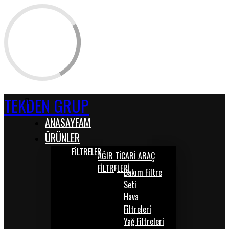
TEKDEN GRUP
ANASAYFAM
ÜRÜNLER
FİLTRELER
AĞIR TİCARİ ARAÇ
FİLTRELERİ
Bakım Filtre
Seti
Hava
Filtreleri
Yağ Filtreleri