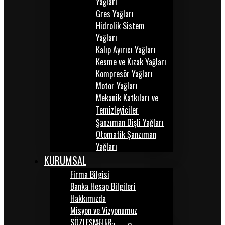
Yağları
Gres Yağları
Hidrolik Sistem
Yağları
Kalıp Ayırıcı Yağları
Kesme ve Kızak Yağları
Kompresör Yağları
Motor Yağları
Mekanik Katkıları ve
Temizleyiciler
Şanzıman Dişli Yağları
Otomatik Şanzıman
Yağları
KURUMSAL
Firma Bilgisi
Banka Hesap Bilgileri
Hakkımızda
Misyon ve Vizyonumuz
SÖZLEŞMELER