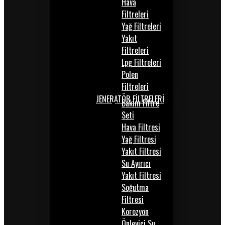
Hava
Filtreleri
Yağ Filtreleri
Yakıt
Filtreleri
Lpg Filtreleri
Polen
Filtreleri
JENERATÖR FİLTRELERİ
Bakım Filtre
Seti
Hava Filtresi
Yağ Filtresi
Yakıt Filtresi
Su Ayırıcı
Yakıt Filtresi
Soğutma
Filtresi
Korozyon
Önleyici Su