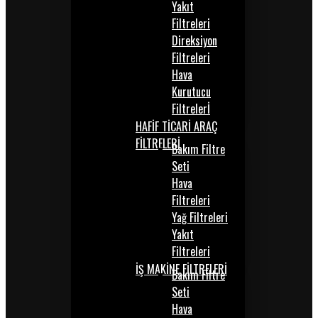
Yakıt
Filtreleri
Direksiyon
Filtreleri
Hava
Kurutucu
Filtrelerİ
HAFİF TİCARİ ARAÇ
FİLTRELERİ
Bakım Filtre
Seti
Hava
Filtreleri
Yağ Filtreleri
Yakıt
Filtreleri
İŞ MAKİNE FİLTRELERİ
Bakım Filtre
Seti
Hava