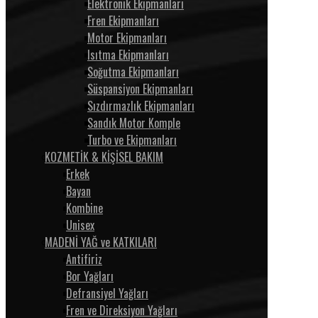
Elektronik Ekipmanları
Fren Ekipmanları
Motor Ekipmanları
Isıtma Ekipmanları
Soğutma Ekipmanları
Süspansiyon Ekipmanları
Sızdırmazlık Ekipmanları
Sandık Motor Komple
Turbo ve Ekipmanları
KOZMETİK & KİŞİSEL BAKIM
Erkek
Bayan
Kombine
Unisex
MADENİ YAĞ ve KATKILARI
Antifiriz
Bor Yağları
Defransiyel Yağları
Fren ve Direksiyon Yağları