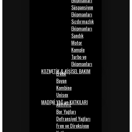
Ekipmanları
Süspansiyon
Ekipmanları
Sızdırmazlık
Ekipmanları
Sandık
Motor
Komple
Turbo ve
Ekipmanları
KOZMETİK & KİŞİSEL BAKIM
Erkek
Bayan
Kombine
Unisex
MADENİ YAĞ ve KATKILARI
Antifiriz
Bor Yağları
Defransiyel Yağları
Fren ve Direksiyon