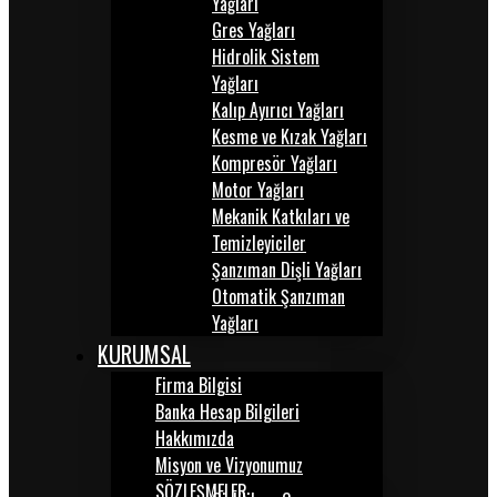
Yağları
Gres Yağları
Hidrolik Sistem
Yağları
Kalıp Ayırıcı Yağları
Kesme ve Kızak Yağları
Kompresör Yağları
Motor Yağları
Mekanik Katkıları ve
Temizleyiciler
Şanzıman Dişli Yağları
Otomatik Şanzıman
Yağları
KURUMSAL
Firma Bilgisi
Banka Hesap Bilgileri
Hakkımızda
Misyon ve Vizyonumuz
SÖZLEŞMELER