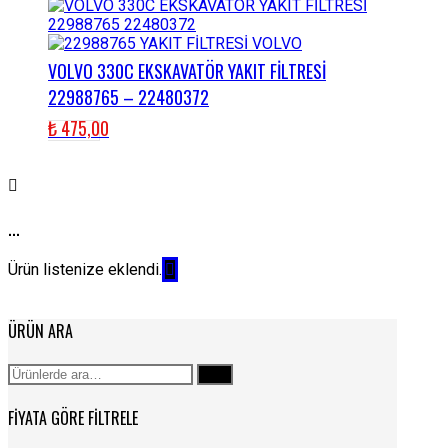
VOLVO 330C EKSKAVATÖR YAKIT FİLTRESİ
22988765 – 22480372
₺
475,00
...
Ürün listenize eklendi.
ÜRÜN ARA
Ara:
Ara
FIYATA GÖRE FILTRELE