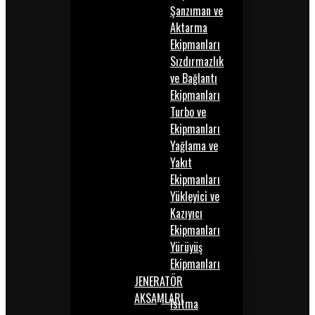
Şanzıman ve
Aktarma
Ekipmanları
Sızdırmazlık
ve Bağlantı
Ekipmanları
Turbo ve
Ekipmanları
Yağlama ve
Yakıt
Ekipmanları
Yükleyici ve
Kazıyıcı
Ekipmanları
Yürüyüş
Ekipmanları
JENERATÖR
AKSAMLARI
Isıtma