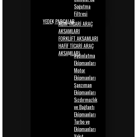
Soğutma
Filtresi
YEDEK PARÇALAR
AĞIR TİCARİ ARAÇ
AKSAMLARI
FORKLİFT AKSAMLARI
HAFİF TİCARİ ARAÇ
AKSAMLARI
Aydınlatma
Ekipmanları
Motor
Ekipmanları
Şanzıman
Ekipmanları
Sızdırmazlık
ve Bağlantı
Ekipmanları
Turbo ve
Ekipmanları
Yakıt