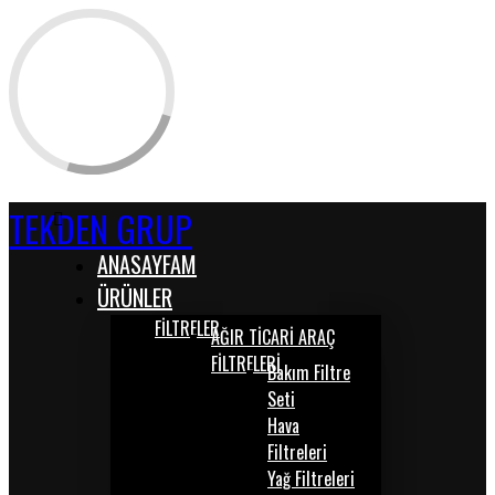
TEKDEN GRUP
ANASAYFAM
ÜRÜNLER
FİLTRELER
AĞIR TİCARİ ARAÇ
FİLTRELERİ
Bakım Filtre
Seti
Hava
Filtreleri
Yağ Filtreleri