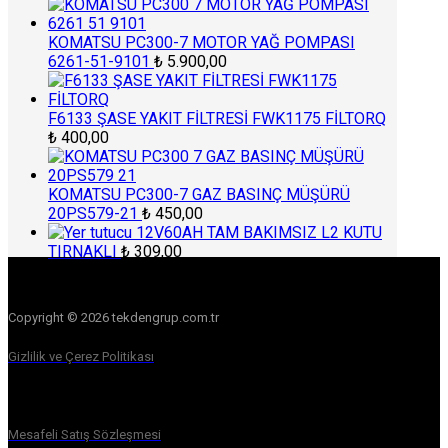
KOMATSU PC300-7 MOTOR YAĞ POMPASI
6261-51-9101
₺
5.900,00
F6133 ŞASE YAKIT FİLTRESİ FWK1175 FİLTORQ
₺
400,00
KOMATSU PC300-7 GAZ BASINÇ MÜŞÜRÜ
20PS579-21
₺
450,00
12V60AH TAM BAKIMSIZ L2 KUTU
TIRNAKLI
₺
309,00
Copyright © 2026 tekdengrup.com.tr
Gizlilik ve Çerez Politikası
Mesafeli Satış Sözleşmesi