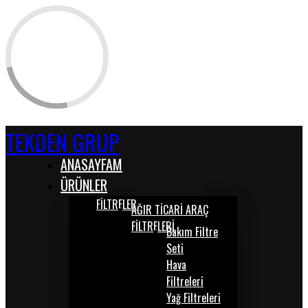
TEKDEN GRUP
ANASAYFAM
ÜRÜNLER
FİLTRELER
AĞIR TİCARİ ARAÇ
FİLTRELERİ
Bakım Filtre
Seti
Hava
Filtreleri
Yağ Filtreleri