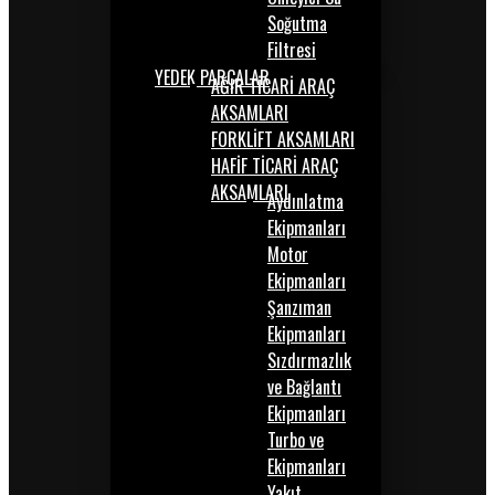
Soğutma
Filtresi
YEDEK PARÇALAR
AĞIR TİCARİ ARAÇ
AKSAMLARI
FORKLİFT AKSAMLARI
HAFİF TİCARİ ARAÇ
AKSAMLARI
Aydınlatma
Ekipmanları
Motor
Ekipmanları
Şanzıman
Ekipmanları
Sızdırmazlık
ve Bağlantı
Ekipmanları
Turbo ve
Ekipmanları
Yakıt