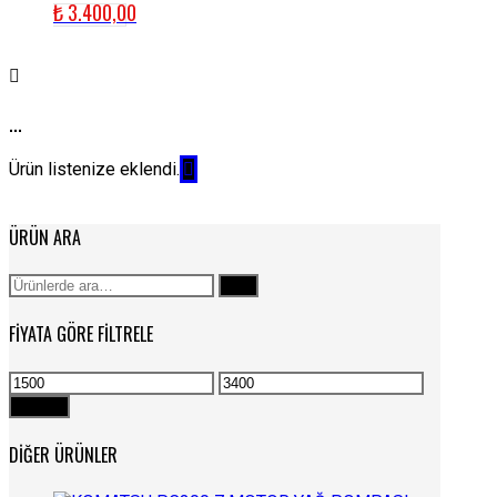
₺
3.400,00
...
Ürün listenize eklendi.
ÜRÜN ARA
Ara:
Ara
FIYATA GÖRE FILTRELE
En
En
düşük
yüksek
Filtrele
fiyat
fiyat
DIĞER ÜRÜNLER