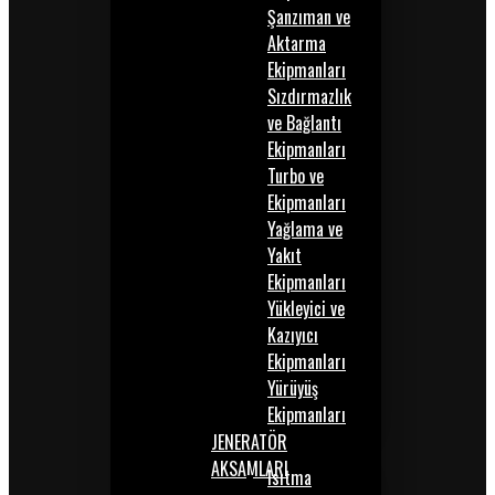
Şanzıman ve
Aktarma
Ekipmanları
Sızdırmazlık
ve Bağlantı
Ekipmanları
Turbo ve
Ekipmanları
Yağlama ve
Yakıt
Ekipmanları
Yükleyici ve
Kazıyıcı
Ekipmanları
Yürüyüş
Ekipmanları
JENERATÖR
AKSAMLARI
Isıtma