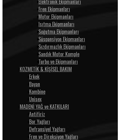
Elektronik Ekipmanları
Fren Ekipmanları
Motor Ekipmanları
Isıtma Ekipmanları
Soğutma Ekipmanları
Süspansiyon Ekipmanları
Sızdırmazlık Ekipmanları
Sandık Motor Komple
Turbo ve Ekipmanları
KOZMETİK & KİŞİSEL BAKIM
Erkek
Bayan
Kombine
Unisex
MADENİ YAĞ ve KATKILARI
Antifiriz
Bor Yağları
Defransiyel Yağları
Fren ve Direksiyon Yağları