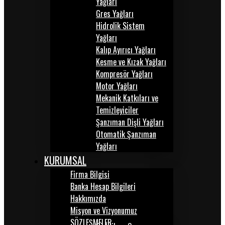
Yağları
Gres Yağları
Hidrolik Sistem
Yağları
Kalıp Ayırıcı Yağları
Kesme ve Kızak Yağları
Kompresör Yağları
Motor Yağları
Mekanik Katkıları ve
Temizleyiciler
Şanzıman Dişli Yağları
Otomatik Şanzıman
Yağları
KURUMSAL
Firma Bilgisi
Banka Hesap Bilgileri
Hakkımızda
Misyon ve Vizyonumuz
SÖZLEŞMELER