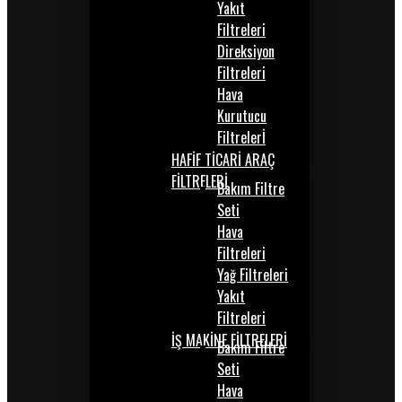
Yakıt
Filtreleri
Direksiyon
Filtreleri
Hava
Kurutucu
Filtrelerİ
HAFİF TİCARİ ARAÇ
FİLTRELERİ
Bakım Filtre
Seti
Hava
Filtreleri
Yağ Filtreleri
Yakıt
Filtreleri
İŞ MAKİNE FİLTRELERİ
Bakım Filtre
Seti
Hava