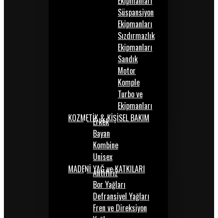
Ekipmanları
Süspansiyon
Ekipmanları
Sızdırmazlık
Ekipmanları
Sandık
Motor
Komple
Turbo ve
Ekipmanları
KOZMETİK & KİŞİSEL BAKIM
Erkek
Bayan
Kombine
Unisex
MADENİ YAĞ ve KATKILARI
Antifiriz
Bor Yağları
Defransiyel Yağları
Fren ve Direksiyon