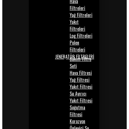
Hava
Filtreleri
Yağ Filtreleri
Yakıt
Filtreleri
Lpg Filtreleri
Polen
Filtreleri
JENERATÖR FİLTRELERİ
Bakım Filtre
Seti
Hava Filtresi
Yağ Filtresi
Yakıt Filtresi
Su Ayırıcı
Yakıt Filtresi
Soğutma
Filtresi
Korozyon
Önleyici Su