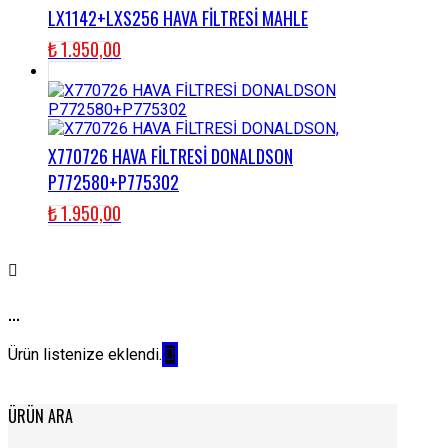
LX1142+LXS256 HAVA FİLTRESİ MAHLE
₺
1.950,00
X770726 HAVA FİLTRESİ DONALDSON
P772580+P775302
₺
1.950,00
...
Ürün listenize eklendi.
ÜRÜN ARA