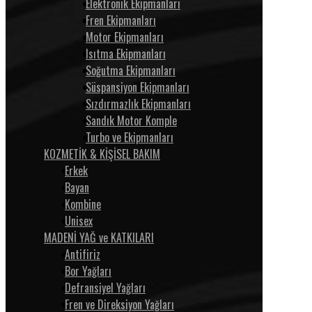
Elektronik Ekipmanları
Fren Ekipmanları
Motor Ekipmanları
Isıtma Ekipmanları
Soğutma Ekipmanları
Süspansiyon Ekipmanları
Sızdırmazlık Ekipmanları
Sandık Motor Komple
Turbo ve Ekipmanları
KOZMETİK & KİŞİSEL BAKIM
Erkek
Bayan
Kombine
Unisex
MADENİ YAĞ ve KATKILARI
Antifiriz
Bor Yağları
Defransiyel Yağları
Fren ve Direksiyon Yağları