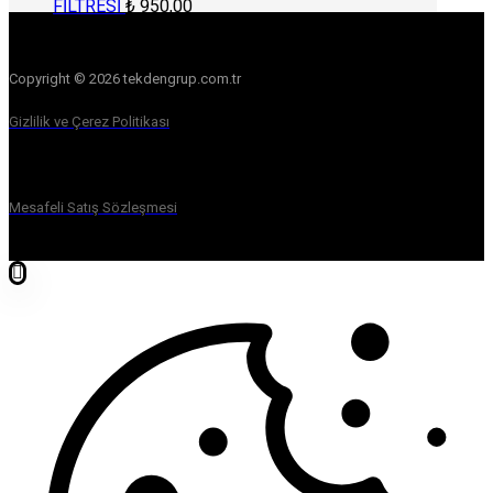
FİLTRESİ
₺
950,00
Copyright © 2026 tekdengrup.com.tr
Gizlilik ve Çerez Politikası
Mesafeli Satış Sözleşmesi