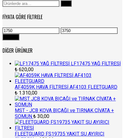
Ara:
Ara
FIYATA GÖRE FILTRELE
En
En
düşük
yüksek
Filtrele
fiyat
fiyat
DIĞER ÜRÜNLER
LF17475 YAĞ FİLTRESİ
₺
620,00
AF4059K HAVA FİLTRESİ AF4103 FLEETGUARD
₺
1.310,00
MST - JCB KOVA BIÇAĞI ve TIRNAK CİVATA +
SOMUN
₺
30,00
FLEETGUARD FS19735 YAKIT SU AYIRICI