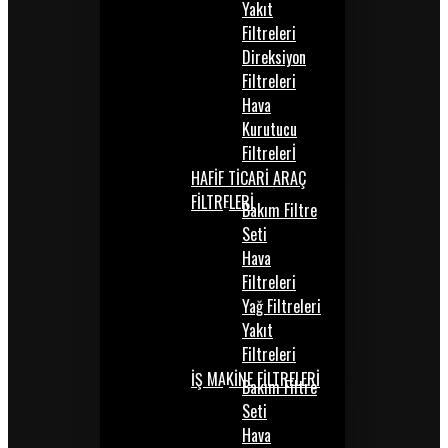
Yakıt
Filtreleri
Direksiyon
Filtreleri
Hava
Kurutucu
Filtrelerİ
HAFİF TİCARİ ARAÇ
FİLTRELERİ
Bakım Filtre
Seti
Hava
Filtreleri
Yağ Filtreleri
Yakıt
Filtreleri
İŞ MAKİNE FİLTRELERİ
Bakım Filtre
Seti
Hava