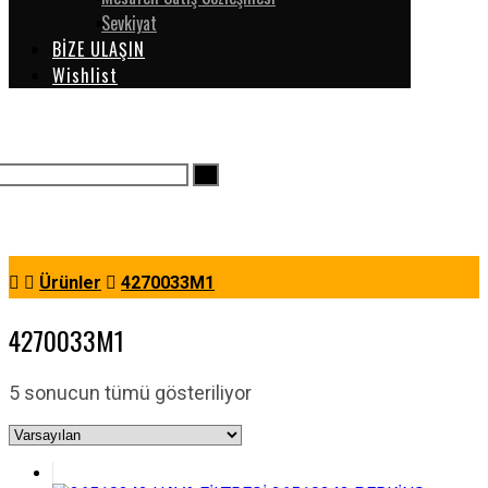
Sevkiyat
BİZE ULAŞIN
Wishlist
Ürünler
4270033M1
4270033M1
5 sonucun tümü gösteriliyor