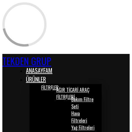
TEKDEN GRUP
ANASAYFAM
ÜRÜNLER
FİLTRELER
AĞIR TİCARİ ARAÇ
FİLTRELERİ
Bakım Filtre
Seti
Hava
Filtreleri
Yağ Filtreleri