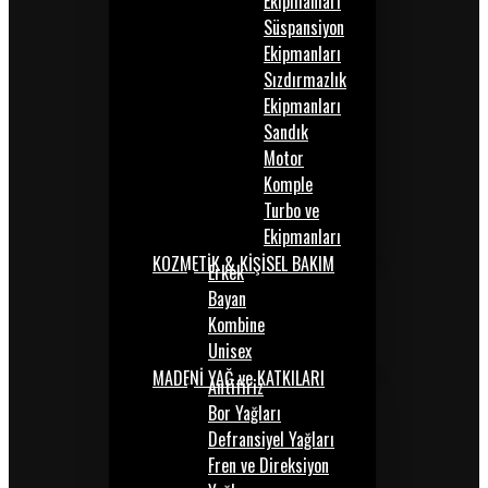
Ekipmanları
Süspansiyon
Ekipmanları
Sızdırmazlık
Ekipmanları
Sandık
Motor
Komple
Turbo ve
Ekipmanları
KOZMETİK & KİŞİSEL BAKIM
Erkek
Bayan
Kombine
Unisex
MADENİ YAĞ ve KATKILARI
Antifiriz
Bor Yağları
Defransiyel Yağları
Fren ve Direksiyon