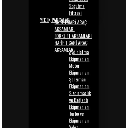
Soğutma
Filtresi
YEDEK PARÇALAR
AĞIR TİCARİ ARAÇ
AKSAMLARI
FORKLİFT AKSAMLARI
HAFİF TİCARİ ARAÇ
AKSAMLARI
Aydınlatma
Ekipmanları
Motor
Ekipmanları
Şanzıman
Ekipmanları
Sızdırmazlık
ve Bağlantı
Ekipmanları
Turbo ve
Ekipmanları
Yakıt