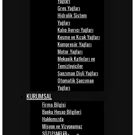
Yağları
Gres Yağları
Hidrolik Sistem
Yağları
Kalıp Ayırıcı Yağları
Kesme ve Kızak Yağları
Kompresör Yağları
Motor Yağları
Mekanik Katkıları ve
Temizleyiciler
Şanzıman Dişli Yağları
Otomatik Şanzıman
Yağları
KURUMSAL
Firma Bilgisi
Banka Hesap Bilgileri
Hakkımızda
Misyon ve Vizyonumuz
SÖZLEŞMELER