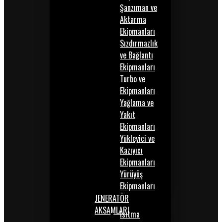
Şanzıman ve
Aktarma
Ekipmanları
Sızdırmazlık
ve Bağlantı
Ekipmanları
Turbo ve
Ekipmanları
Yağlama ve
Yakıt
Ekipmanları
Yükleyici ve
Kazıyıcı
Ekipmanları
Yürüyüş
Ekipmanları
JENERATÖR
AKSAMLARI
Isıtma