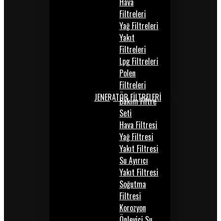
Hava
Filtreleri
Yağ Filtreleri
Yakıt
Filtreleri
Lpg Filtreleri
Polen
Filtreleri
JENERATÖR FİLTRELERİ
Bakım Filtre
Seti
Hava Filtresi
Yağ Filtresi
Yakıt Filtresi
Su Ayırıcı
Yakıt Filtresi
Soğutma
Filtresi
Korozyon
Önleyici Su