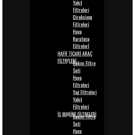
Yakıt
Filtreleri
Direksiyon
Filtreleri
Hava
Kurutucu
Filtrelerİ
HAFİF TİCARİ ARAÇ
FİLTRELERİ
Bakım Filtre
Seti
Hava
Filtreleri
Yağ Filtreleri
Yakıt
Filtreleri
İŞ MAKİNE FİLTRELERİ
Bakım Filtre
Seti
Hava