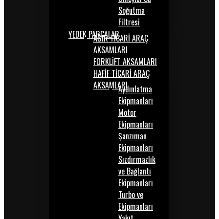
Soğutma
Filtresi
YEDEK PARÇALAR
AĞIR TİCARİ ARAÇ
AKSAMLARI
FORKLİFT AKSAMLARI
HAFİF TİCARİ ARAÇ
AKSAMLARI
Aydınlatma
Ekipmanları
Motor
Ekipmanları
Şanzıman
Ekipmanları
Sızdırmazlık
ve Bağlantı
Ekipmanları
Turbo ve
Ekipmanları
Yakıt