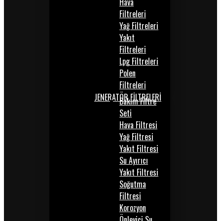
Hava
Filtreleri
Yağ Filtreleri
Yakıt
Filtreleri
Lpg Filtreleri
Polen
Filtreleri
JENERATÖR FİLTRELERİ
Bakım Filtre
Seti
Hava Filtresi
Yağ Filtresi
Yakıt Filtresi
Su Ayırıcı
Yakıt Filtresi
Soğutma
Filtresi
Korozyon
Önleyici Su