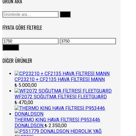
ÜRÜN ARA
Ara:
Ara
FIYATA GÖRE FILTRELE
En
En
düşük
yüksek
Filtrele
fiyat
fiyat
DIĞER ÜRÜNLER
CP23210 + CF2135 HAVA FİLTRESİ MANN
₺
5.000,00
WF2072 SOĞUTMA FİLTRESİ FLEETGUARD
₺
470,00
THERMO KING HAVA FİLTRESİ P953446
DONALDSON
₺
2.350,00