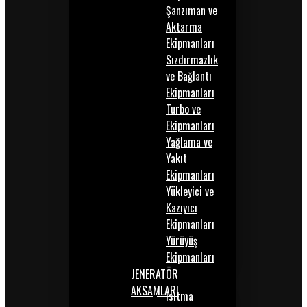
Şanzıman ve
Aktarma
Ekipmanları
Sızdırmazlık
ve Bağlantı
Ekipmanları
Turbo ve
Ekipmanları
Yağlama ve
Yakıt
Ekipmanları
Yükleyici ve
Kazıyıcı
Ekipmanları
Yürüyüş
Ekipmanları
JENERATÖR
AKSAMLARI
Isıtma