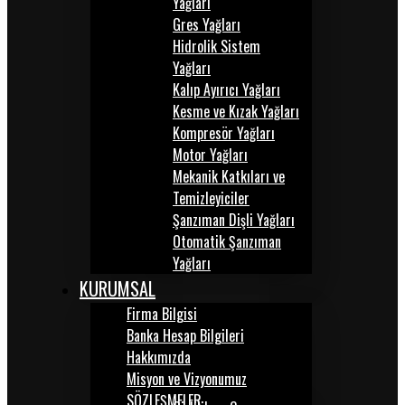
Yağları
Gres Yağları
Hidrolik Sistem
Yağları
Kalıp Ayırıcı Yağları
Kesme ve Kızak Yağları
Kompresör Yağları
Motor Yağları
Mekanik Katkıları ve
Temizleyiciler
Şanzıman Dişli Yağları
Otomatik Şanzıman
Yağları
KURUMSAL
Firma Bilgisi
Banka Hesap Bilgileri
Hakkımızda
Misyon ve Vizyonumuz
SÖZLEŞMELER