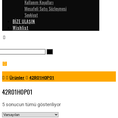
Kullanım Koşulları
Mesafeli Satış Sözleşmesi
Sevkiyat
BİZE ULAŞIN
Wishlist
Ürünler
42R01H0P01
42R01H0P01
5 sonucun tümü gösteriliyor