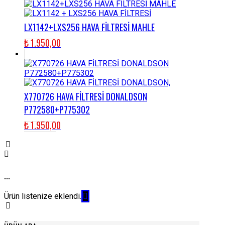
LX1142+LXS256 HAVA FİLTRESİ MAHLE
₺
1.950,00
X770726 HAVA FİLTRESİ DONALDSON
P772580+P775302
₺
1.950,00
...
Ürün listenize eklendi.