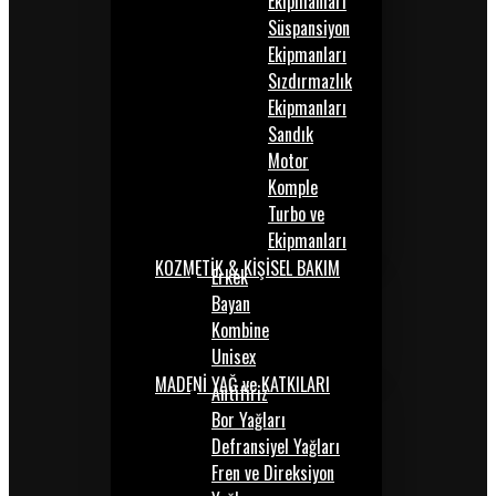
Ekipmanları
Süspansiyon
Ekipmanları
Sızdırmazlık
Ekipmanları
Sandık
Motor
Komple
Turbo ve
Ekipmanları
KOZMETİK & KİŞİSEL BAKIM
Erkek
Bayan
Kombine
Unisex
MADENİ YAĞ ve KATKILARI
Antifiriz
Bor Yağları
Defransiyel Yağları
Fren ve Direksiyon