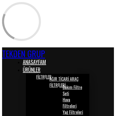
TEKDEN GRUP
ANASAYFAM
ÜRÜNLER
FİLTRELER
AĞIR TİCARİ ARAÇ
FİLTRELERİ
Bakım Filtre
Seti
Hava
Filtreleri
Yağ Filtreleri