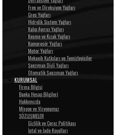
Defransiyel Yağları
Fren ve Direksiyon Yağları
Gres Yağları
Hidrolik Sistem Yağları
Kalıp Ayırıcı Yağları
Kesme ve Kızak Yağları
Kompresör Yağları
Motor Yağları
Mekanik Katkıları ve Temizleyiciler
Şanzıman Dişli Yağları
Otomatik Şanzıman Yağları
KURUMSAL
Firma Bilgisi
Banka Hesap Bilgileri
Hakkımızda
Misyon ve Vizyonumuz
SÖZLEŞMELER
Gizlilik ve Çerez Politikası
İptal ve İade Koşulları