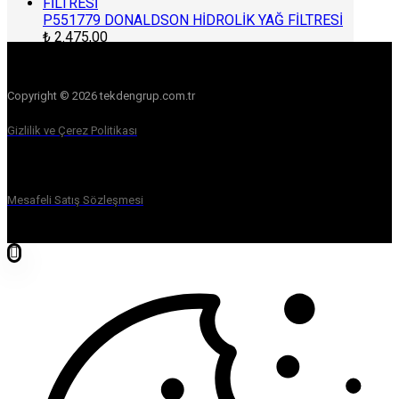
P551779 DONALDSON HİDROLİK YAĞ FİLTRESİ
₺
2.475,00
Copyright © 2026 tekdengrup.com.tr
Gizlilik ve Çerez Politikası
Mesafeli Satış Sözleşmesi