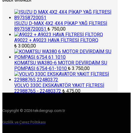
ISUZU D-MAX 4X2 4X4 PİKAP YAĞ FİLTRESİ
897358720051
₺
750,00
A9022 + A9023 HAVA FİLTRESİ FİLTORQ
₺
3.000,00
KOMATSU WA380-6 MOTOR DEVİRDAİM SU
POMPASI 6754-61-1010
₺
3.750,00
VOLVO 330C EKSKAVATÖR YAKIT FİLTRESİ
22988765 - 22480372
₺
475,00
Copyright © 2026 tekdengrup.com.tr
Gizlilik ve Çerez Politikası