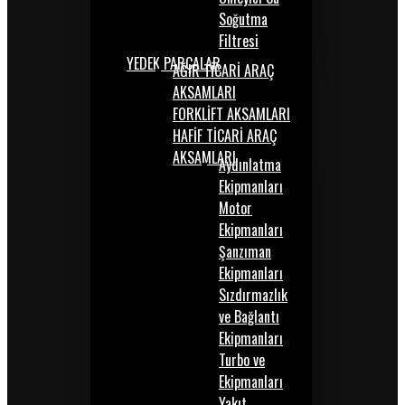
Soğutma
Filtresi
YEDEK PARÇALAR
AĞIR TİCARİ ARAÇ
AKSAMLARI
FORKLİFT AKSAMLARI
HAFİF TİCARİ ARAÇ
AKSAMLARI
Aydınlatma
Ekipmanları
Motor
Ekipmanları
Şanzıman
Ekipmanları
Sızdırmazlık
ve Bağlantı
Ekipmanları
Turbo ve
Ekipmanları
Yakıt