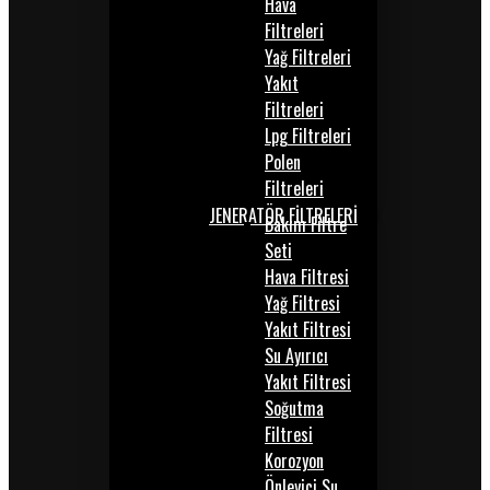
Hava
Filtreleri
Yağ Filtreleri
Yakıt
Filtreleri
Lpg Filtreleri
Polen
Filtreleri
JENERATÖR FİLTRELERİ
Bakım Filtre
Seti
Hava Filtresi
Yağ Filtresi
Yakıt Filtresi
Su Ayırıcı
Yakıt Filtresi
Soğutma
Filtresi
Korozyon
Önleyici Su