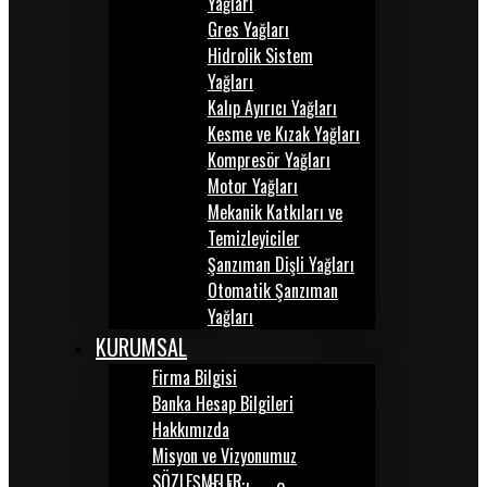
Yağları
Gres Yağları
Hidrolik Sistem
Yağları
Kalıp Ayırıcı Yağları
Kesme ve Kızak Yağları
Kompresör Yağları
Motor Yağları
Mekanik Katkıları ve
Temizleyiciler
Şanzıman Dişli Yağları
Otomatik Şanzıman
Yağları
KURUMSAL
Firma Bilgisi
Banka Hesap Bilgileri
Hakkımızda
Misyon ve Vizyonumuz
SÖZLEŞMELER