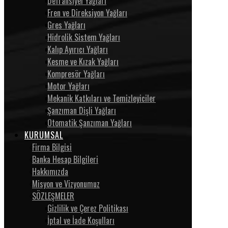
Defransiyel Yağları
Fren ve Direksiyon Yağları
Gres Yağları
Hidrolik Sistem Yağları
Kalıp Ayırıcı Yağları
Kesme ve Kızak Yağları
Kompresör Yağları
Motor Yağları
Mekanik Katkıları ve Temizleyiciler
Şanzıman Dişli Yağları
Otomatik Şanzıman Yağları
KURUMSAL
Firma Bilgisi
Banka Hesap Bilgileri
Hakkımızda
Misyon ve Vizyonumuz
SÖZLEŞMELER
Gizlilik ve Çerez Politikası
İptal ve İade Koşulları