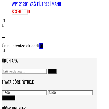
WP121201 YAĞ FİLTRESİ MANN
₺
3.400,00
...
Ürün listenize eklendi.
ÜRÜN ARA
Ara:
Ara
FIYATA GÖRE FILTRELE
En
En
düşük
yüksek
Filtrele
fiyat
fiyat
DIĞER ÜRÜNLER