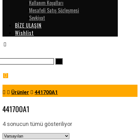
Kullanım Koşulları
Mesafeli Satış Sözleşmesi
Sevkiyat
BİZE ULAŞIN
Wishlist
Ürünler
441700A1
441700A1
4 sonucun tümü gösteriliyor