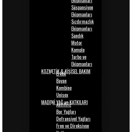
Ekipmanları
Süspansiyon
Ekipmanları
Sızdırmazlık
Ekipmanları
Sandık
Motor
Komple
Turbo ve
Ekipmanları
KOZMETİK & KİŞİSEL BAKIM
Erkek
Bayan
Kombine
Unisex
MADENİ YAĞ ve KATKILARI
Antifiriz
Bor Yağları
Defransiyel Yağları
Fren ve Direksiyon