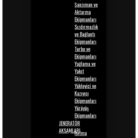
Şanzıman ve
Aktarma
Ekipmanları
Sızdırmazlık
ve Bağlantı
Ekipmanları
Turbo ve
Ekipmanları
Yağlama ve
Yakıt
Ekipmanları
Yükleyici ve
Kazıyıcı
Ekipmanları
Yürüyüş
Ekipmanları
JENERATÖR
AKSAMLARI
Isıtma