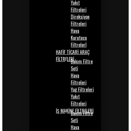
Yakıt
Filtreleri
Direksiyon
Filtreleri
Hava
Kurutucu
Filtrelerİ
HAFİF TİCARİ ARAÇ
FİLTRELERİ
Bakım Filtre
Seti
Hava
Filtreleri
Yağ Filtreleri
Yakıt
Filtreleri
İŞ MAKİNE FİLTRELERİ
Bakım Filtre
Seti
Hava