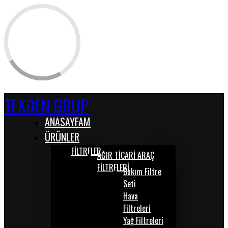
TEKDEN GRUP
ANASAYFAM
ÜRÜNLER
FİLTRELER
AĞIR TİCARİ ARAÇ
FİLTRELERİ
Bakım Filtre
Seti
Hava
Filtreleri
Yağ Filtreleri