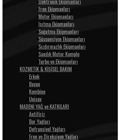
Elektronik Ekipmanları
Fren Ekipmanları
Motor Ekipmanları
Isıtma Ekipmanları
Soğutma Ekipmanları
Süspansiyon Ekipmanları
Sızdırmazlık Ekipmanları
Sandık Motor Komple
Turbo ve Ekipmanları
KOZMETİK & KİŞİSEL BAKIM
Erkek
Bayan
Kombine
Unisex
MADENİ YAĞ ve KATKILARI
Antifiriz
Bor Yağları
Defransiyel Yağları
Fren ve Direksiyon Yağları