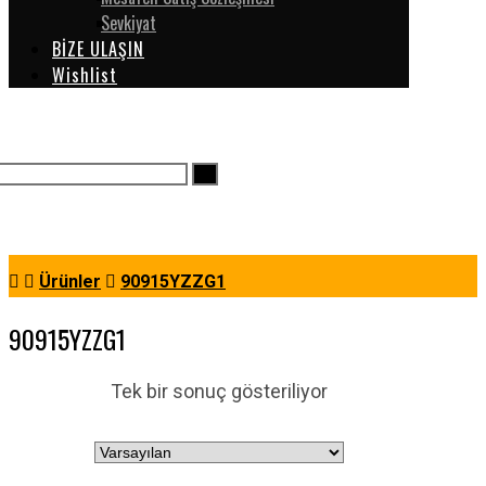
Sevkiyat
BİZE ULAŞIN
Wishlist
Ürünler
90915YZZG1
90915YZZG1
Tek bir sonuç gösteriliyor