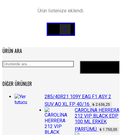
Ürün listenize eklendi.
ÜRÜN ARA
Ara:
Ara
DIĞER ÜRÜNLER
285/40R21 109Y EAG F1 ASY 2
SUV AO XL FP 40/16
₺
2.636,25
CAROLİNA HERRERA
212 VIP BLACK EDP
100 ML ERKEK
PARFÜMÜ
₺
1.750,00