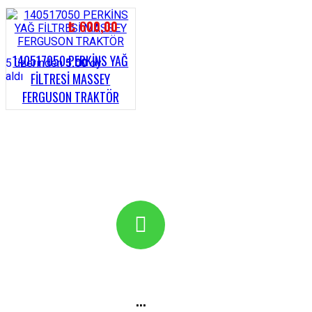
₺
600,00
140517050 PERKİNS YAĞ
5 üzerinden
5.00
oy
aldı
FİLTRESİ MASSEY
FERGUSON TRAKTÖR
...