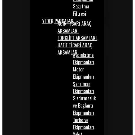
Soğutma
Filtresi
YEDEK PARÇALAR
AĞIR TİCARİ ARAÇ
AKSAMLARI
FORKLİFT AKSAMLARI
HAFİF TİCARİ ARAÇ
AKSAMLARI
Aydınlatma
Ekipmanları
Motor
Ekipmanları
Şanzıman
Ekipmanları
Sızdırmazlık
ve Bağlantı
Ekipmanları
Turbo ve
Ekipmanları
Yakıt