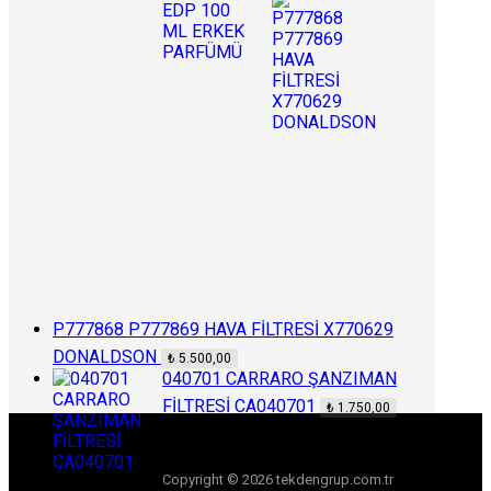
P777868 P777869 HAVA FİLTRESİ X770629
DONALDSON
₺
5.500,00
040701 CARRARO ŞANZIMAN
FİLTRESİ CA040701
₺
1.750,00
Copyright © 2026 tekdengrup.com.tr