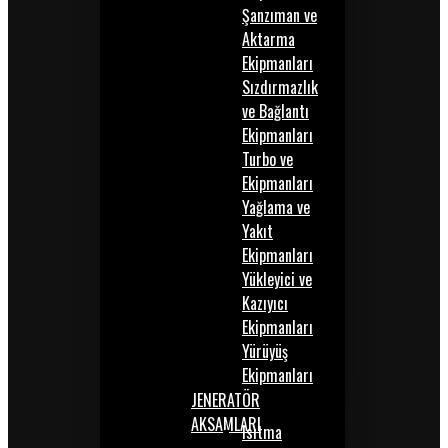
Şanzıman ve
Aktarma
Ekipmanları
Sızdırmazlık
ve Bağlantı
Ekipmanları
Turbo ve
Ekipmanları
Yağlama ve
Yakıt
Ekipmanları
Yükleyici ve
Kazıyıcı
Ekipmanları
Yürüyüş
Ekipmanları
JENERATÖR
AKSAMLARI
Isıtma