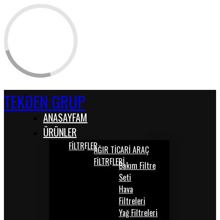
TEKDEN GRUP
ANASAYFAM
ÜRÜNLER
FİLTRELER
AĞIR TİCARİ ARAÇ
FİLTRELERİ
Bakım Filtre
Seti
Hava
Filtreleri
Yağ Filtreleri