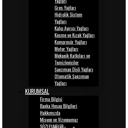
Yağları
Gres Yağları
Hidrolik Sistem
Yağları
Kalıp Ayırıcı Yağları
Kesme ve Kızak Yağları
Kompresör Yağları
Motor Yağları
Mekanik Katkıları ve
Temizleyiciler
Şanzıman Dişli Yağları
Otomatik Şanzıman
Yağları
KURUMSAL
Firma Bilgisi
Banka Hesap Bilgileri
Hakkımızda
Misyon ve Vizyonumuz
SÖZLEŞMELER