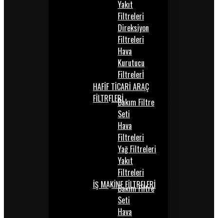
Yakıt
Filtreleri
Direksiyon
Filtreleri
Hava
Kurutucu
Filtrelerİ
HAFİF TİCARİ ARAÇ
FİLTRELERİ
Bakım Filtre
Seti
Hava
Filtreleri
Yağ Filtreleri
Yakıt
Filtreleri
İŞ MAKİNE FİLTRELERİ
Bakım Filtre
Seti
Hava