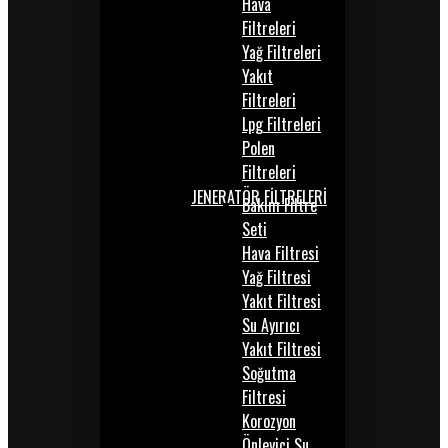
Hava
Filtreleri
Yağ Filtreleri
Yakıt
Filtreleri
Lpg Filtreleri
Polen
Filtreleri
JENERATÖR FİLTRELERİ
Bakım Filtre
Seti
Hava Filtresi
Yağ Filtresi
Yakıt Filtresi
Su Ayırıcı
Yakıt Filtresi
Soğutma
Filtresi
Korozyon
Önleyici Su