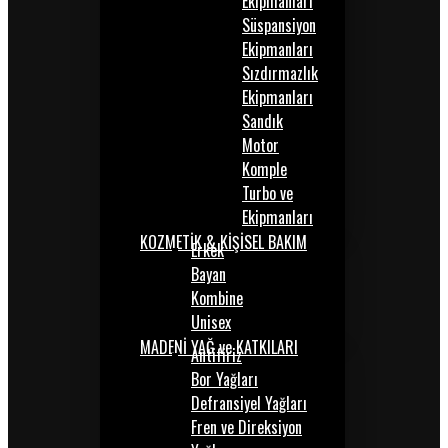
Ekipmanları
Süspansiyon
Ekipmanları
Sızdırmazlık
Ekipmanları
Sandık
Motor
Komple
Turbo ve
Ekipmanları
KOZMETİK & KİŞİSEL BAKIM
Erkek
Bayan
Kombine
Unisex
MADENİ YAĞ ve KATKILARI
Antifiriz
Bor Yağları
Defransiyel Yağları
Fren ve Direksiyon