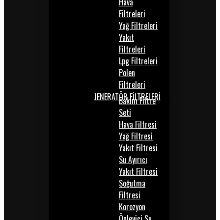
Hava
Filtreleri
Yağ Filtreleri
Yakıt
Filtreleri
Lpg Filtreleri
Polen
Filtreleri
JENERATÖR FİLTRELERİ
Bakım Filtre
Seti
Hava Filtresi
Yağ Filtresi
Yakıt Filtresi
Su Ayırıcı
Yakıt Filtresi
Soğutma
Filtresi
Korozyon
Önleyici Su