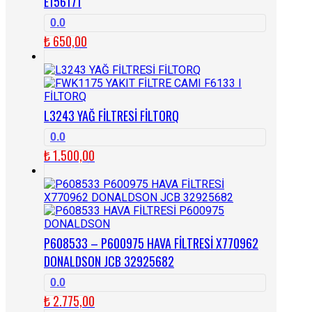
E156171
0.0
₺
650,00
L3243 YAĞ FİLTRESİ FİLTORQ
0.0
₺
1.500,00
P608533 – P600975 HAVA FİLTRESİ X770962
DONALDSON JCB 32925682
0.0
₺
2.775,00