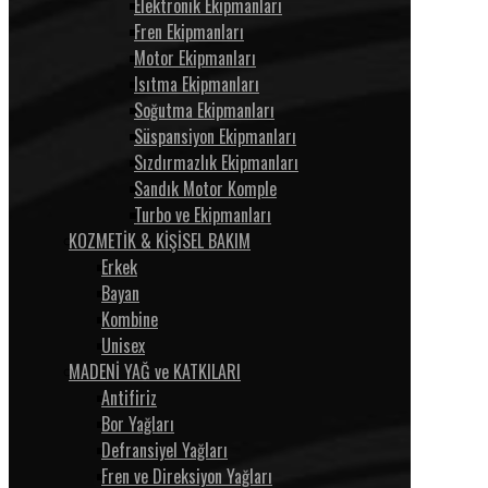
Elektronik Ekipmanları
Fren Ekipmanları
Motor Ekipmanları
Isıtma Ekipmanları
Soğutma Ekipmanları
Süspansiyon Ekipmanları
Sızdırmazlık Ekipmanları
Sandık Motor Komple
Turbo ve Ekipmanları
KOZMETİK & KİŞİSEL BAKIM
Erkek
Bayan
Kombine
Unisex
MADENİ YAĞ ve KATKILARI
Antifiriz
Bor Yağları
Defransiyel Yağları
Fren ve Direksiyon Yağları