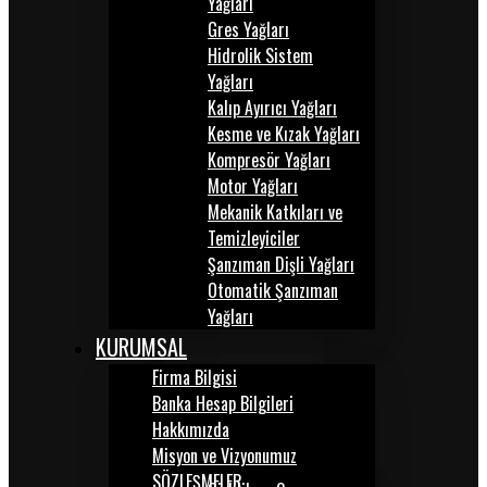
Yağları
Gres Yağları
Hidrolik Sistem
Yağları
Kalıp Ayırıcı Yağları
Kesme ve Kızak Yağları
Kompresör Yağları
Motor Yağları
Mekanik Katkıları ve
Temizleyiciler
Şanzıman Dişli Yağları
Otomatik Şanzıman
Yağları
KURUMSAL
Firma Bilgisi
Banka Hesap Bilgileri
Hakkımızda
Misyon ve Vizyonumuz
SÖZLEŞMELER