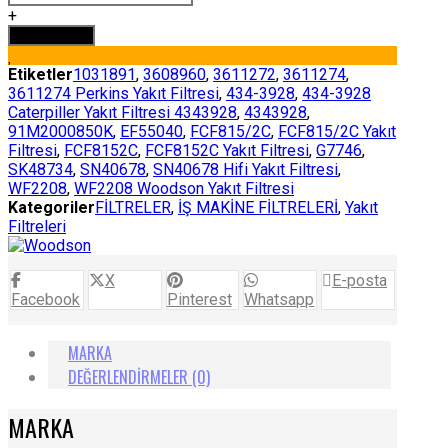
YAKIT
+
FİLTRESİ
Sepete Ekle
WOODSAN
adet
Etiketler
1031891
,
3608960
,
3611272
,
3611274
,
3611274 Perkins Yakıt Filtresi
,
434-3928
,
434-3928
Caterpiller Yakıt Filtresi 4343928
,
4343928
,
91M2000850K
,
EF55040
,
FCF815/2C
,
FCF815/2C Yakıt
Filtresi
,
FCF8152C
,
FCF8152C Yakıt Filtresi
,
G7746
,
SK48734
,
SN40678
,
SN40678 Hifi Yakıt Filtresi
,
WF2208
,
WF2208 Woodson Yakıt Filtresi
Kategoriler
FİLTRELER
,
İŞ MAKİNE FİLTRELERİ
,
Yakıt
Filtreleri
X
E-posta
Facebook
Pinterest
Whatsapp
MARKA
DEĞERLENDIRMELER (0)
MARKA