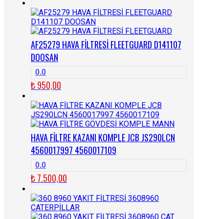
AF25279 HAVA FİLTRESİ FLEETGUARD D141107
DOOSAN
0.0
₺
950,00
HAVA FİLTRE KAZANI KOMPLE JCB JS290LCN
4560017997 4560017109
0.0
₺
7.500,00