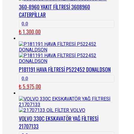
360-8960 YAKIT FİLTRESİ 3608960
CATERPİLLAR
0.0
₺
1.300,00
P181191 HAVA FİLTRESİ P522452 DONALDSON
0.0
₺
5.975,00
VOLVO 330C EKSKAVATÖR YAĞ FİLTRESİ
21707133