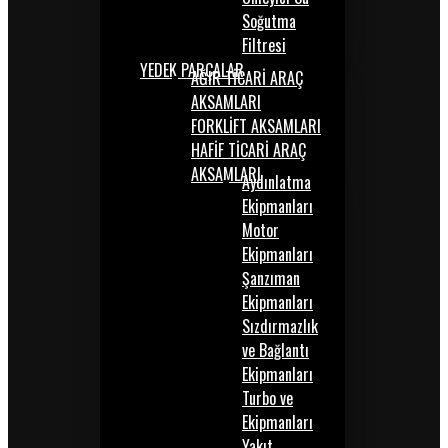
Soğutma
Filtresi
YEDEK PARÇALAR
AĞIR TİCARİ ARAÇ
AKSAMLARI
FORKLİFT AKSAMLARI
HAFİF TİCARİ ARAÇ
AKSAMLARI
Aydınlatma
Ekipmanları
Motor
Ekipmanları
Şanzıman
Ekipmanları
Sızdırmazlık
ve Bağlantı
Ekipmanları
Turbo ve
Ekipmanları
Yakıt