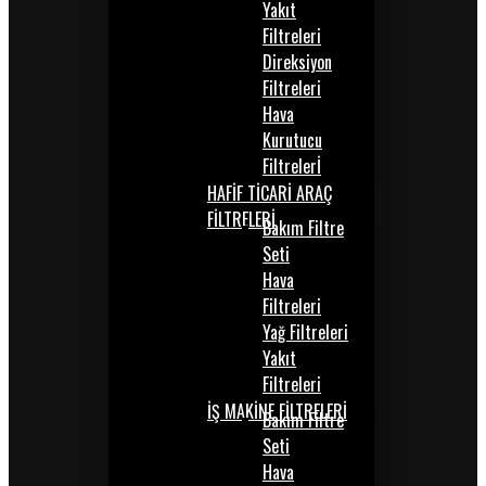
Yakıt
Filtreleri
Direksiyon
Filtreleri
Hava
Kurutucu
Filtrelerİ
HAFİF TİCARİ ARAÇ
FİLTRELERİ
Bakım Filtre
Seti
Hava
Filtreleri
Yağ Filtreleri
Yakıt
Filtreleri
İŞ MAKİNE FİLTRELERİ
Bakım Filtre
Seti
Hava