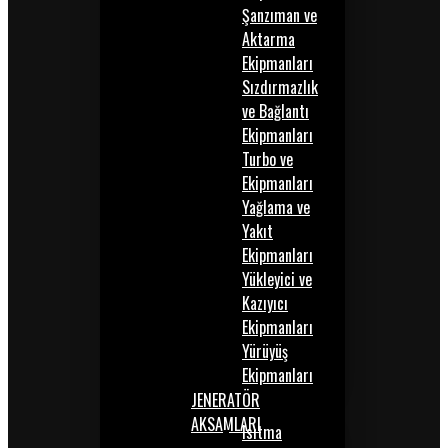
Şanzıman ve
Aktarma
Ekipmanları
Sızdırmazlık
ve Bağlantı
Ekipmanları
Turbo ve
Ekipmanları
Yağlama ve
Yakıt
Ekipmanları
Yükleyici ve
Kazıyıcı
Ekipmanları
Yürüyüş
Ekipmanları
JENERATÖR
AKSAMLARI
Isıtma