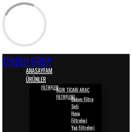
TEKDEN GRUP
ANASAYFAM
ÜRÜNLER
FİLTRELER
AĞIR TİCARİ ARAÇ
FİLTRELERİ
Bakım Filtre
Seti
Hava
Filtreleri
Yağ Filtreleri