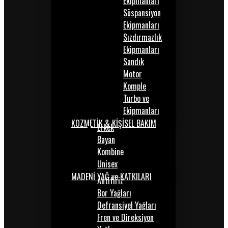
Ekipmanları
Süspansiyon
Ekipmanları
Sızdırmazlık
Ekipmanları
Sandık
Motor
Komple
Turbo ve
Ekipmanları
KOZMETİK & KİŞİSEL BAKIM
Erkek
Bayan
Kombine
Unisex
MADENİ YAĞ ve KATKILARI
Antifiriz
Bor Yağları
Defransiyel Yağları
Fren ve Direksiyon