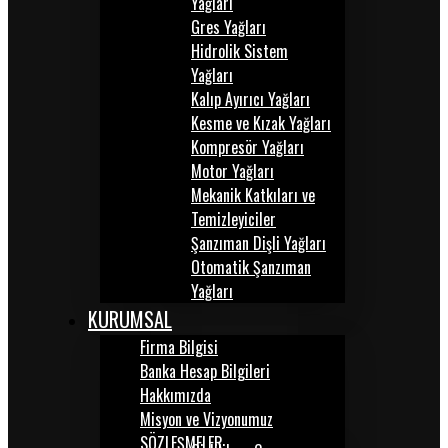
Yağları
Gres Yağları
Hidrolik Sistem
Yağları
Kalıp Ayırıcı Yağları
Kesme ve Kızak Yağları
Kompresör Yağları
Motor Yağları
Mekanik Katkıları ve
Temizleyiciler
Şanzıman Dişli Yağları
Otomatik Şanzıman
Yağları
KURUMSAL
Firma Bilgisi
Banka Hesap Bilgileri
Hakkımızda
Misyon ve Vizyonumuz
SÖZLEŞMELER