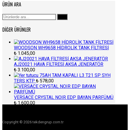
ÜRÜN ARA
Ara:
Ara
DIĞER ÜRÜNLER
WOODSON WH9658 HİDROLİK TANK FİLTRESİ
₺
1.045,00
AJ20021 HAVA FİLTRESİ AKSA JENERATÖR
₺
3.100,00
75AH TAM KAPALI L3 T21 SP SYH
TERS KTP
₺
578,00
VERSACE CRYSTAL NOIR EDP BAYAN PARFÜMÜ
₺
1.600,00
Copyright © 2026 tekdengrup.com.tr