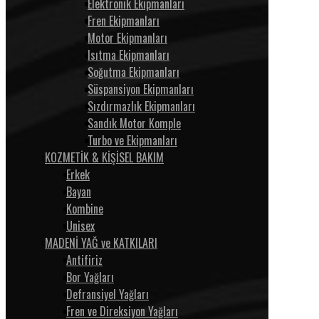
Elektronik Ekipmanları
Fren Ekipmanları
Motor Ekipmanları
Isıtma Ekipmanları
Soğutma Ekipmanları
Süspansiyon Ekipmanları
Sızdırmazlık Ekipmanları
Sandık Motor Komple
Turbo ve Ekipmanları
KOZMETİK & KİŞİSEL BAKIM
Erkek
Bayan
Kombine
Unisex
MADENİ YAĞ ve KATKILARI
Antifiriz
Bor Yağları
Defransiyel Yağları
Fren ve Direksiyon Yağları