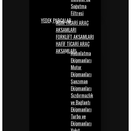
Soğutma
Filtresi
YEDEK PARÇALAR
AĞIR TİCARİ ARAÇ
AKSAMLARI
FORKLİFT AKSAMLARI
HAFİF TİCARİ ARAÇ
AKSAMLARI
Aydınlatma
Ekipmanları
Motor
Ekipmanları
Şanzıman
Ekipmanları
Sızdırmazlık
ve Bağlantı
Ekipmanları
Turbo ve
Ekipmanları
Yakıt