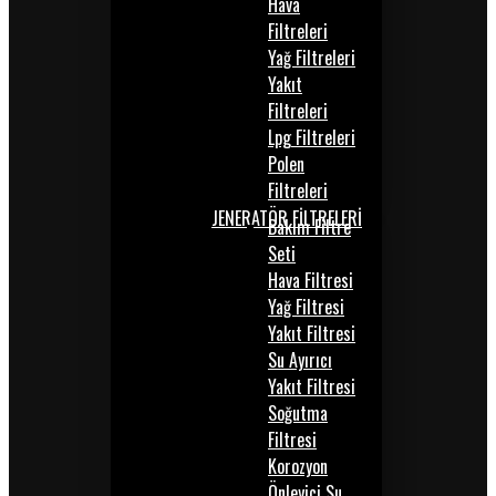
Hava
Filtreleri
Yağ Filtreleri
Yakıt
Filtreleri
Lpg Filtreleri
Polen
Filtreleri
JENERATÖR FİLTRELERİ
Bakım Filtre
Seti
Hava Filtresi
Yağ Filtresi
Yakıt Filtresi
Su Ayırıcı
Yakıt Filtresi
Soğutma
Filtresi
Korozyon
Önleyici Su