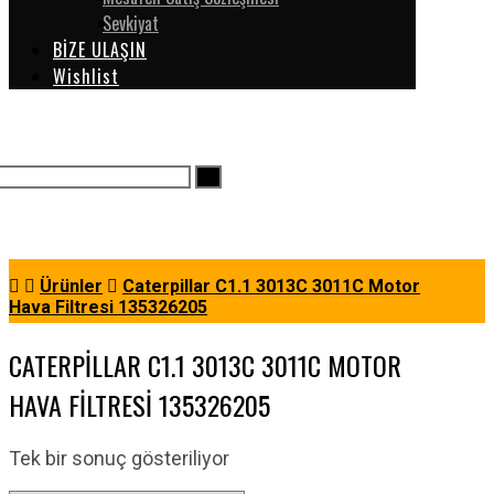
Sevkiyat
BİZE ULAŞIN
Wishlist
Ürünler
Caterpillar C1.1 3013C 3011C Motor
Hava Filtresi 135326205
CATERPILLAR C1.1 3013C 3011C MOTOR
HAVA FILTRESI 135326205
Tek bir sonuç gösteriliyor