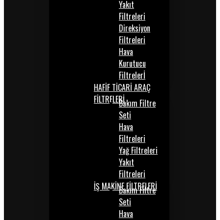
Yakıt
Filtreleri
Direksiyon
Filtreleri
Hava
Kurutucu
Filtrelerİ
HAFİF TİCARİ ARAÇ
FİLTRELERİ
Bakım Filtre
Seti
Hava
Filtreleri
Yağ Filtreleri
Yakıt
Filtreleri
İŞ MAKİNE FİLTRELERİ
Bakım Filtre
Seti
Hava