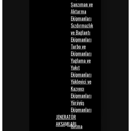
Şanzıman ve
Aktarma
Ekipmanları
Sızdırmazlık
ve Bağlantı
Ekipmanları
Turbo ve
Ekipmanları
Yağlama ve
Yakıt
Ekipmanları
Yükleyici ve
Kazıyıcı
Ekipmanları
Yürüyüş
Ekipmanları
JENERATÖR
AKSAMLARI
Isıtma