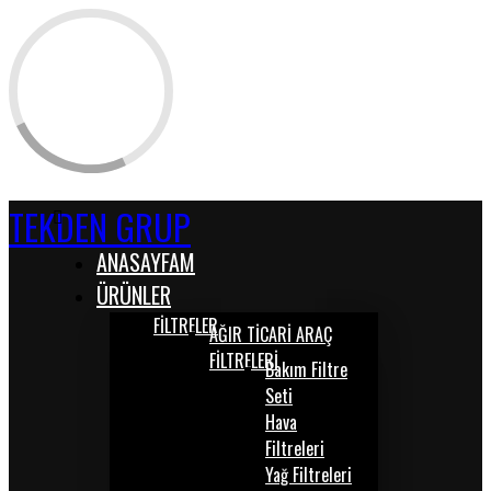
TEKDEN GRUP
ANASAYFAM
ÜRÜNLER
FİLTRELER
AĞIR TİCARİ ARAÇ
FİLTRELERİ
Bakım Filtre
Seti
Hava
Filtreleri
Yağ Filtreleri