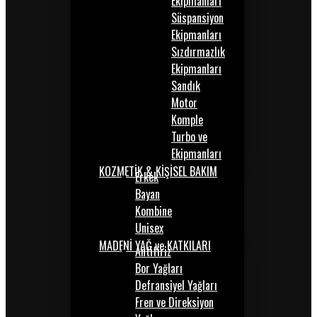
Ekipmanları
Süspansiyon
Ekipmanları
Sızdırmazlık
Ekipmanları
Sandık
Motor
Komple
Turbo ve
Ekipmanları
KOZMETİK & KİŞİSEL BAKIM
Erkek
Bayan
Kombine
Unisex
MADENİ YAĞ ve KATKILARI
Antifiriz
Bor Yağları
Defransiyel Yağları
Fren ve Direksiyon