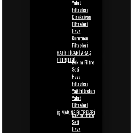
Yakıt
Filtreleri
Direksiyon
Filtreleri
Hava
Kurutucu
Filtrelerİ
HAFİF TİCARİ ARAÇ
FİLTRELERİ
Bakım Filtre
Seti
Hava
Filtreleri
Yağ Filtreleri
Yakıt
Filtreleri
İŞ MAKİNE FİLTRELERİ
Bakım Filtre
Seti
Hava