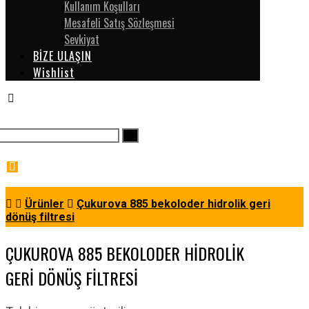
Kullanım Koşulları
Mesafeli Satış Sözleşmesi
Sevkiyat
BİZE ULAŞIN
Wishlist
Ürünler
Çukurova 885 bekoloder hidrolik geri
dönüş filtresi
ÇUKUROVA 885 BEKOLODER HIDROLIK
GERI DÖNÜŞ FILTRESI