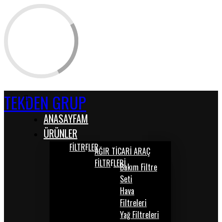
TEKDEN GRUP
ANASAYFAM
ÜRÜNLER
FİLTRELER
AĞIR TİCARİ ARAÇ
FİLTRELERİ
Bakım Filtre
Seti
Hava
Filtreleri
Yağ Filtreleri