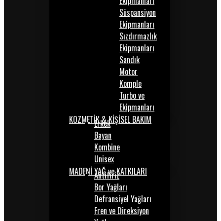
Ekipmanları
Süspansiyon
Ekipmanları
Sızdırmazlık
Ekipmanları
Sandık
Motor
Komple
Turbo ve
Ekipmanları
KOZMETİK & KİŞİSEL BAKIM
Erkek
Bayan
Kombine
Unisex
MADENİ YAĞ ve KATKILARI
Antifiriz
Bor Yağları
Defransiyel Yağları
Fren ve Direksiyon