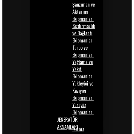
Şanzıman ve
Aktarma
Ekipmanları
Sızdırmazlık
ve Bağlantı
Ekipmanları
Turbo ve
Ekipmanları
Yağlama ve
Yakıt
Ekipmanları
Yükleyici ve
Kazıyıcı
Ekipmanları
Yürüyüş
Ekipmanları
JENERATÖR
AKSAMLARI
Isıtma