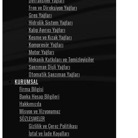
Defransiyel Yağları
Fren ve Direksiyon Yağları
Gres Yağları
Hidrolik Sistem Yağları
Kalıp Ayırıcı Yağları
Kesme ve Kızak Yağları
Kompresör Yağları
Motor Yağları
Mekanik Katkıları ve Temizleyiciler
Şanzıman Dişli Yağları
Otomatik Şanzıman Yağları
KURUMSAL
Firma Bilgisi
Banka Hesap Bilgileri
Hakkımızda
Misyon ve Vizyonumuz
SÖZLEŞMELER
Gizlilik ve Çerez Politikası
İptal ve İade Koşulları