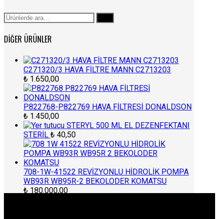
Ara:
Ara
DIĞER ÜRÜNLER
C271320/3 HAVA FİLTRE MANN C2713203
₺
1.650,00
P822768-P822769 HAVA FİLTRESİ DONALDSON
₺
1.450,00
STERYL 500 ML EL DEZENFEKTANI
STERİL
₺
40,50
708-1W-41522 REVİZYONLU HİDROLİK POMPA
WB93R WB95R-2 BEKOLODER KOMATSU
₺
180.000,00