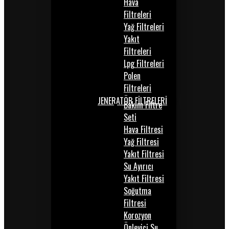
Hava
Filtreleri
Yağ Filtreleri
Yakıt
Filtreleri
Lpg Filtreleri
Polen
Filtreleri
JENERATÖR FİLTRELERİ
Bakım Filtre
Seti
Hava Filtresi
Yağ Filtresi
Yakıt Filtresi
Su Ayırıcı
Yakıt Filtresi
Soğutma
Filtresi
Korozyon
Önleyici Su