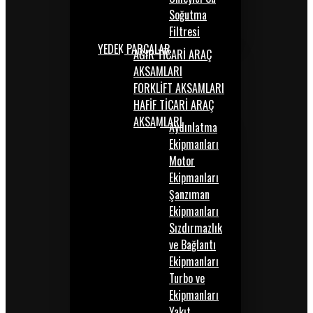
Soğutma
Filtresi
YEDEK PARÇALAR
AĞIR TİCARİ ARAÇ
AKSAMLARI
FORKLİFT AKSAMLARI
HAFİF TİCARİ ARAÇ
AKSAMLARI
Aydınlatma
Ekipmanları
Motor
Ekipmanları
Şanzıman
Ekipmanları
Sızdırmazlık
ve Bağlantı
Ekipmanları
Turbo ve
Ekipmanları
Yakıt