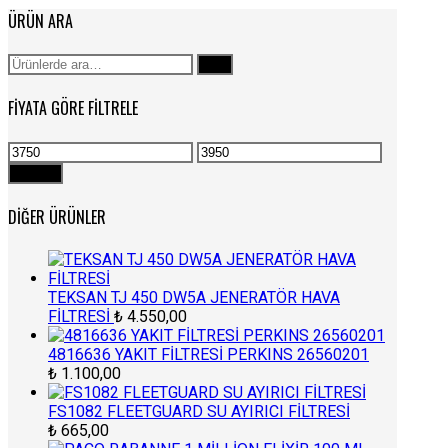
ÜRÜN ARA
Ara:
Ara
FIYATA GÖRE FILTRELE
En
En
düşük
yüksek
Filtrele
fiyat
fiyat
DIĞER ÜRÜNLER
TEKSAN TJ 450 DW5A JENERATÖR HAVA
FİLTRESİ
₺
4.550,00
4816636 YAKIT FİLTRESİ PERKINS 26560201
₺
1.100,00
FS1082 FLEETGUARD SU AYIRICI FİLTRESİ
₺
665,00