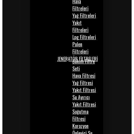
Hava
Filtreleri
Yağ Filtreleri
Yakıt
Filtreleri
Lpg Filtreleri
Polen
Filtreleri
JENERATÖR FİLTRELERİ
Bakım Filtre
Seti
Hava Filtresi
Yağ Filtresi
Yakıt Filtresi
Su Ayırıcı
Yakıt Filtresi
Soğutma
Filtresi
Korozyon
Önleyici Su