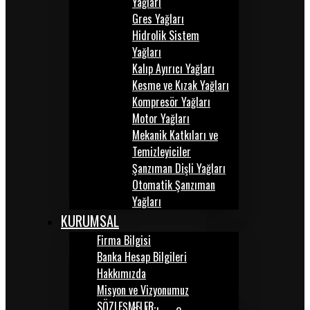
Yağları
Gres Yağları
Hidrolik Sistem
Yağları
Kalıp Ayırıcı Yağları
Kesme ve Kızak Yağları
Kompresör Yağları
Motor Yağları
Mekanik Katkıları ve
Temizleyiciler
Şanzıman Dişli Yağları
Otomatik Şanzıman
Yağları
KURUMSAL
Firma Bilgisi
Banka Hesap Bilgileri
Hakkımızda
Misyon ve Vizyonumuz
SÖZLEŞMELER