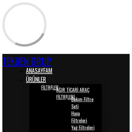
TEKDEN GRUP
ANASAYFAM
ÜRÜNLER
FİLTRELER
AĞIR TİCARİ ARAÇ
FİLTRELERİ
Bakım Filtre
Seti
Hava
Filtreleri
Yağ Filtreleri