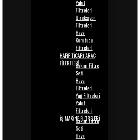
Yakıt
Filtreleri
Direksiyon
Filtreleri
Hava
Kurutucu
Filtrelerİ
HAFİF TİCARİ ARAÇ
FİLTRELERİ
Bakım Filtre
Seti
Hava
Filtreleri
Yağ Filtreleri
Yakıt
Filtreleri
İŞ MAKİNE FİLTRELERİ
Bakım Filtre
Seti
Hava