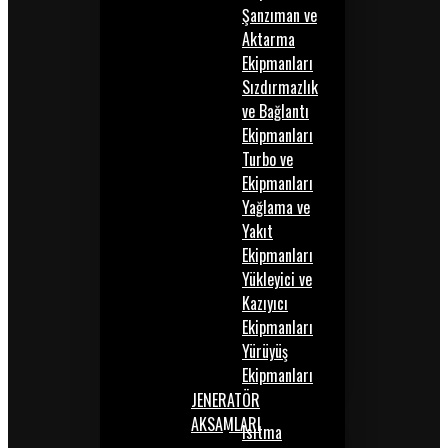
Şanzıman ve
Aktarma
Ekipmanları
Sızdırmazlık
ve Bağlantı
Ekipmanları
Turbo ve
Ekipmanları
Yağlama ve
Yakıt
Ekipmanları
Yükleyici ve
Kazıyıcı
Ekipmanları
Yürüyüş
Ekipmanları
JENERATÖR
AKSAMLARI
Isıtma