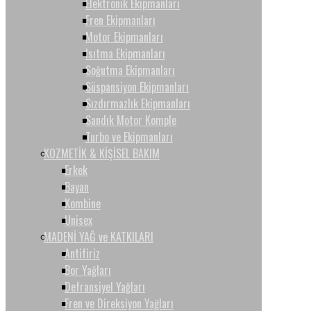
Elektronik Ekipmanları
Fren Ekipmanları
Motor Ekipmanları
Isıtma Ekipmanları
Soğutma Ekipmanları
Süspansiyon Ekipmanları
Sızdırmazlık Ekipmanları
Sandık Motor Komple
Turbo ve Ekipmanları
KOZMETİK & KİŞİSEL BAKIM
Erkek
Bayan
Kombine
Unisex
MADENİ YAĞ ve KATKILARI
Antifiriz
Bor Yağları
Defransiyel Yağları
Fren ve Direksiyon Yağları