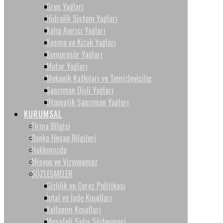
Gres Yağları
Hidrolik Sistem Yağları
Kalıp Ayırıcı Yağları
Kesme ve Kızak Yağları
Kompresör Yağları
Motor Yağları
Mekanik Katkıları ve Temizleyiciler
Şanzıman Dişli Yağları
Otomatik Şanzıman Yağları
KURUMSAL
Firma Bilgisi
Banka Hesap Bilgileri
Hakkımızda
Misyon ve Vizyonumuz
SÖZLEŞMELER
Gizlilik ve Çerez Politikası
İptal ve İade Koşulları
Kullanım Koşulları
Mesafeli Satış Sözleşmesi