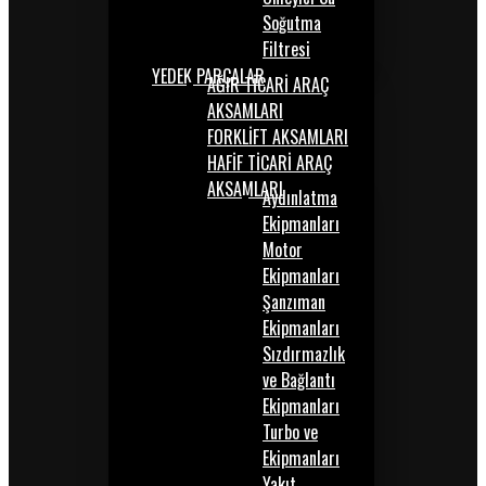
Soğutma
Filtresi
YEDEK PARÇALAR
AĞIR TİCARİ ARAÇ
AKSAMLARI
FORKLİFT AKSAMLARI
HAFİF TİCARİ ARAÇ
AKSAMLARI
Aydınlatma
Ekipmanları
Motor
Ekipmanları
Şanzıman
Ekipmanları
Sızdırmazlık
ve Bağlantı
Ekipmanları
Turbo ve
Ekipmanları
Yakıt