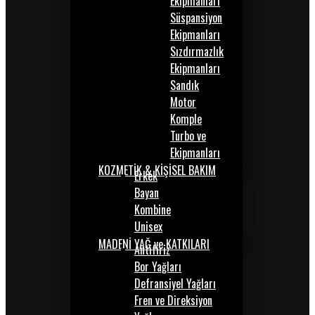
Ekipmanları
Süspansiyon
Ekipmanları
Sızdırmazlık
Ekipmanları
Sandık
Motor
Komple
Turbo ve
Ekipmanları
KOZMETİK & KİŞİSEL BAKIM
Erkek
Bayan
Kombine
Unisex
MADENİ YAĞ ve KATKILARI
Antifiriz
Bor Yağları
Defransiyel Yağları
Fren ve Direksiyon