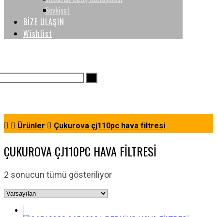
Sevkiyat
BİZE ULAŞIN
Wishlist
Ürünler
Çukurova çj110pc hava filtresi
ÇUKUROVA ÇJ110PC HAVA FILTRESI
2 sonucun tümü gösteriliyor