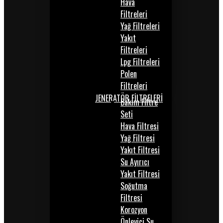
Hava
Filtreleri
Yağ Filtreleri
Yakıt
Filtreleri
Lpg Filtreleri
Polen
Filtreleri
JENERATÖR FİLTRELERİ
Bakım Filtre
Seti
Hava Filtresi
Yağ Filtresi
Yakıt Filtresi
Su Ayırıcı
Yakıt Filtresi
Soğutma
Filtresi
Korozyon
Önleyici Su