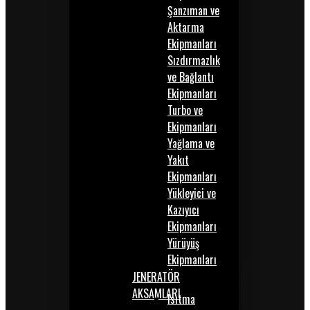
Şanzıman ve
Aktarma
Ekipmanları
Sızdırmazlık
ve Bağlantı
Ekipmanları
Turbo ve
Ekipmanları
Yağlama ve
Yakıt
Ekipmanları
Yükleyici ve
Kazıyıcı
Ekipmanları
Yürüyüş
Ekipmanları
JENERATÖR
AKSAMLARI
Isıtma