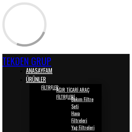
TEKDEN GRUP
ANASAYFAM
ÜRÜNLER
FİLTRELER
AĞIR TİCARİ ARAÇ
FİLTRELERİ
Bakım Filtre
Seti
Hava
Filtreleri
Yağ Filtreleri