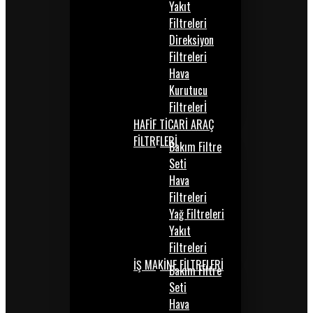
Yakıt
Filtreleri
Direksiyon
Filtreleri
Hava
Kurutucu
Filtrelerİ
HAFİF TİCARİ ARAÇ
FİLTRELERİ
Bakım Filtre
Seti
Hava
Filtreleri
Yağ Filtreleri
Yakıt
Filtreleri
İŞ MAKİNE FİLTRELERİ
Bakım Filtre
Seti
Hava