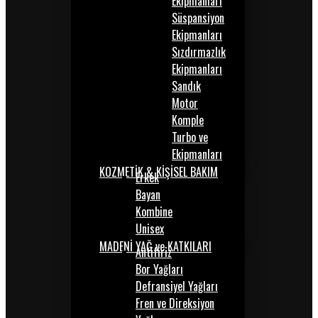
Ekipmanları
Süspansiyon
Ekipmanları
Sızdırmazlık
Ekipmanları
Sandık
Motor
Komple
Turbo ve
Ekipmanları
KOZMETİK & KİŞİSEL BAKIM
Erkek
Bayan
Kombine
Unisex
MADENİ YAĞ ve KATKILARI
Antifiriz
Bor Yağları
Defransiyel Yağları
Fren ve Direksiyon