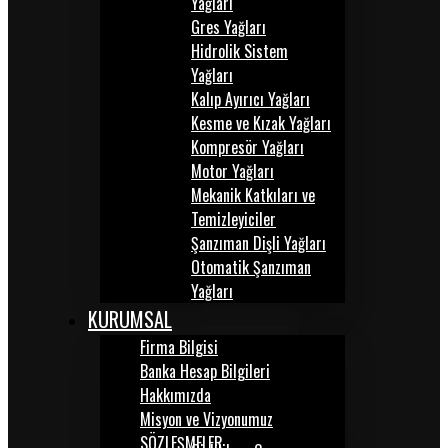
Yağları
Gres Yağları
Hidrolik Sistem
Yağları
Kalıp Ayırıcı Yağları
Kesme ve Kızak Yağları
Kompresör Yağları
Motor Yağları
Mekanik Katkıları ve
Temizleyiciler
Şanzıman Dişli Yağları
Otomatik Şanzıman
Yağları
KURUMSAL
Firma Bilgisi
Banka Hesap Bilgileri
Hakkımızda
Misyon ve Vizyonumuz
SÖZLEŞMELER