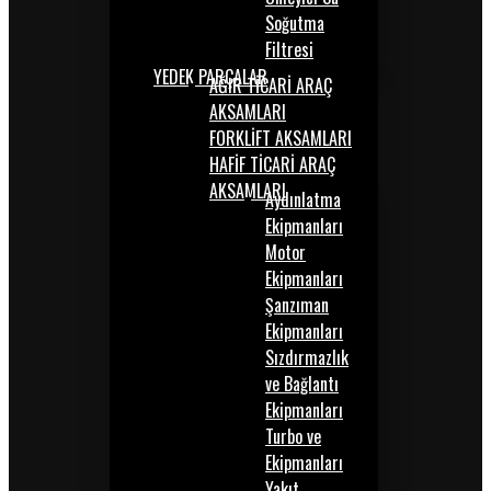
Soğutma
Filtresi
YEDEK PARÇALAR
AĞIR TİCARİ ARAÇ
AKSAMLARI
FORKLİFT AKSAMLARI
HAFİF TİCARİ ARAÇ
AKSAMLARI
Aydınlatma
Ekipmanları
Motor
Ekipmanları
Şanzıman
Ekipmanları
Sızdırmazlık
ve Bağlantı
Ekipmanları
Turbo ve
Ekipmanları
Yakıt