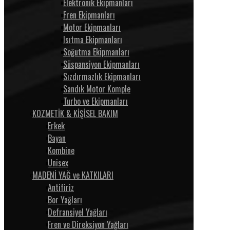
Elektronik Ekipmanları
Fren Ekipmanları
Motor Ekipmanları
Isıtma Ekipmanları
Soğutma Ekipmanları
Süspansiyon Ekipmanları
Sızdırmazlık Ekipmanları
Sandık Motor Komple
Turbo ve Ekipmanları
KOZMETİK & KİŞİSEL BAKIM
Erkek
Bayan
Kombine
Unisex
MADENİ YAĞ ve KATKILARI
Antifiriz
Bor Yağları
Defransiyel Yağları
Fren ve Direksiyon Yağları