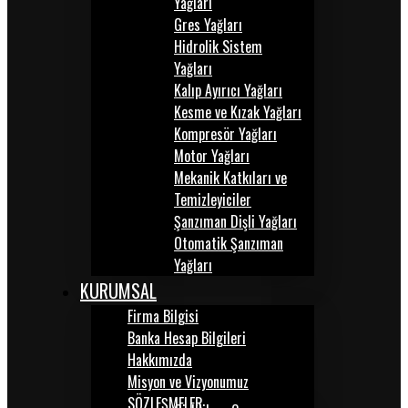
Yağları
Gres Yağları
Hidrolik Sistem
Yağları
Kalıp Ayırıcı Yağları
Kesme ve Kızak Yağları
Kompresör Yağları
Motor Yağları
Mekanik Katkıları ve
Temizleyiciler
Şanzıman Dişli Yağları
Otomatik Şanzıman
Yağları
KURUMSAL
Firma Bilgisi
Banka Hesap Bilgileri
Hakkımızda
Misyon ve Vizyonumuz
SÖZLEŞMELER