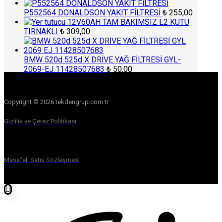
P552564 DONALDSON YAKIT FİLTRESİ
₺
255,00
12V60AH TAM BAKIMSIZ L2 KUTU
TIRNAKLI
₺
309,00
BMW 520d 525d X DRİVE YAĞ FİLTRESİ GYL-
2069-EJ 11428507683
₺
50,00
Copyright © 2026 tekdengrup.com.tr
Gizlilik ve Çerez Politikası
Mesafeli Satış Sözleşmesi