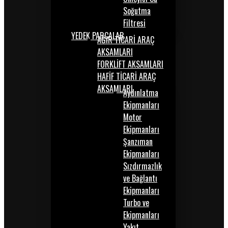
Soğutma
Filtresi
YEDEK PARÇALAR
AĞIR TİCARİ ARAÇ
AKSAMLARI
FORKLİFT AKSAMLARI
HAFİF TİCARİ ARAÇ
AKSAMLARI
Aydınlatma
Ekipmanları
Motor
Ekipmanları
Şanzıman
Ekipmanları
Sızdırmazlık
ve Bağlantı
Ekipmanları
Turbo ve
Ekipmanları
Yakıt