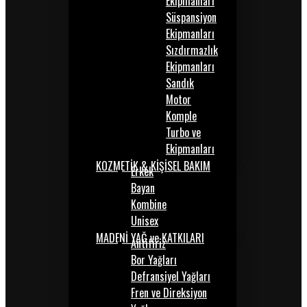
Ekipmanları
Süspansiyon
Ekipmanları
Sızdırmazlık
Ekipmanları
Sandık
Motor
Komple
Turbo ve
Ekipmanları
KOZMETİK & KİŞİSEL BAKIM
Erkek
Bayan
Kombine
Unisex
MADENİ YAĞ ve KATKILARI
Antifiriz
Bor Yağları
Defransiyel Yağları
Fren ve Direksiyon