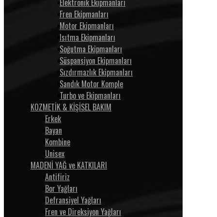
Elektronik Ekipmanları
Fren Ekipmanları
Motor Ekipmanları
Isıtma Ekipmanları
Soğutma Ekipmanları
Süspansiyon Ekipmanları
Sızdırmazlık Ekipmanları
Sandık Motor Komple
Turbo ve Ekipmanları
KOZMETİK & KİŞİSEL BAKIM
Erkek
Bayan
Kombine
Unisex
MADENİ YAĞ ve KATKILARI
Antifiriz
Bor Yağları
Defransiyel Yağları
Fren ve Direksiyon Yağları