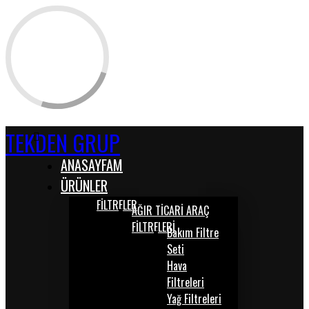
TEKDEN GRUP
ANASAYFAM
ÜRÜNLER
FİLTRELER
AĞIR TİCARİ ARAÇ
FİLTRELERİ
Bakım Filtre
Seti
Hava
Filtreleri
Yağ Filtreleri