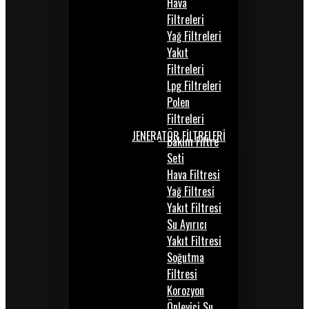
Hava
Filtreleri
Yağ Filtreleri
Yakıt
Filtreleri
Lpg Filtreleri
Polen
Filtreleri
JENERATÖR FİLTRELERİ
Bakım Filtre
Seti
Hava Filtresi
Yağ Filtresi
Yakıt Filtresi
Su Ayırıcı
Yakıt Filtresi
Soğutma
Filtresi
Korozyon
Önleyici Su