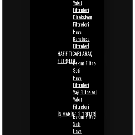
Yakıt
Filtreleri
Direksiyon
Filtreleri
Hava
Kurutucu
Filtrelerİ
HAFİF TİCARİ ARAÇ
FİLTRELERİ
Bakım Filtre
Seti
Hava
Filtreleri
Yağ Filtreleri
Yakıt
Filtreleri
İŞ MAKİNE FİLTRELERİ
Bakım Filtre
Seti
Hava