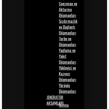
Şanzıman ve
Aktarma
Ekipmanları
Sızdırmazlık
ve Bağlantı
Ekipmanları
Turbo ve
Ekipmanları
Yağlama ve
Yakıt
Ekipmanları
Yükleyici ve
Kazıyıcı
Ekipmanları
Yürüyüş
Ekipmanları
JENERATÖR
AKSAMLARI
Isıtma