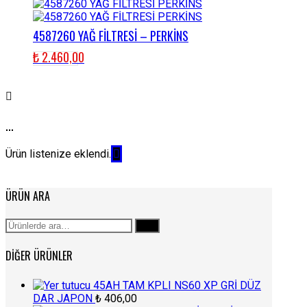
4587260 YAĞ FİLTRESİ – PERKİNS
₺
2.460,00
...
Ürün listenize eklendi.
ÜRÜN ARA
Ara:
Ara
DIĞER ÜRÜNLER
45AH TAM KPLI NS60 XP GRİ DÜZ
DAR JAPON
₺
406,00