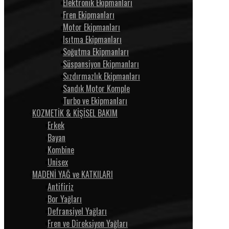
Elektronik Ekipmanları
Fren Ekipmanları
Motor Ekipmanları
Isıtma Ekipmanları
Soğutma Ekipmanları
Süspansiyon Ekipmanları
Sızdırmazlık Ekipmanları
Sandık Motor Komple
Turbo ve Ekipmanları
KOZMETİK & KİŞİSEL BAKIM
Erkek
Bayan
Kombine
Unisex
MADENİ YAĞ ve KATKILARI
Antifiriz
Bor Yağları
Defransiyel Yağları
Fren ve Direksiyon Yağları