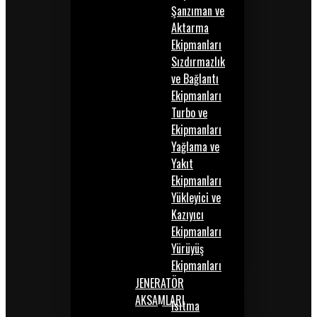
Şanzıman ve
Aktarma
Ekipmanları
Sızdırmazlık
ve Bağlantı
Ekipmanları
Turbo ve
Ekipmanları
Yağlama ve
Yakıt
Ekipmanları
Yükleyici ve
Kazıyıcı
Ekipmanları
Yürüyüş
Ekipmanları
JENERATÖR
AKSAMLARI
Isıtma