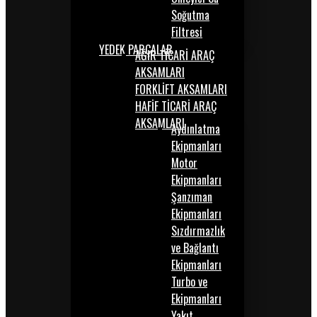
Soğutma
Filtresi
YEDEK PARÇALAR
AĞIR TİCARİ ARAÇ
AKSAMLARI
FORKLİFT AKSAMLARI
HAFİF TİCARİ ARAÇ
AKSAMLARI
Aydınlatma
Ekipmanları
Motor
Ekipmanları
Şanzıman
Ekipmanları
Sızdırmazlık
ve Bağlantı
Ekipmanları
Turbo ve
Ekipmanları
Yakıt