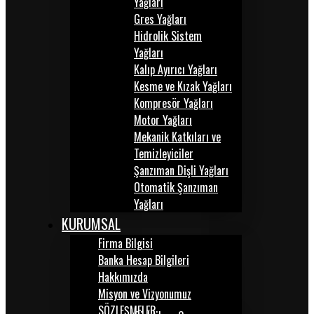
Yağları
Gres Yağları
Hidrolik Sistem
Yağları
Kalıp Ayırıcı Yağları
Kesme ve Kızak Yağları
Kompresör Yağları
Motor Yağları
Mekanik Katkıları ve
Temizleyiciler
Şanzıman Dişli Yağları
Otomatik Şanzıman
Yağları
KURUMSAL
Firma Bilgisi
Banka Hesap Bilgileri
Hakkımızda
Misyon ve Vizyonumuz
SÖZLEŞMELER