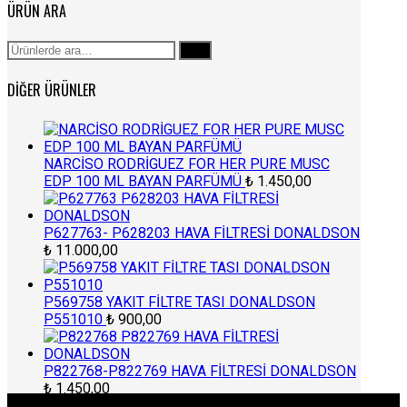
ÜRÜN ARA
Ara:
Ara
DIĞER ÜRÜNLER
NARCİSO RODRİGUEZ FOR HER PURE MUSC
EDP 100 ML BAYAN PARFÜMÜ
₺
1.450,00
P627763- P628203 HAVA FİLTRESİ DONALDSON
₺
11.000,00
P569758 YAKIT FİLTRE TASI DONALDSON
P551010
₺
900,00
P822768-P822769 HAVA FİLTRESİ DONALDSON
₺
1.450,00