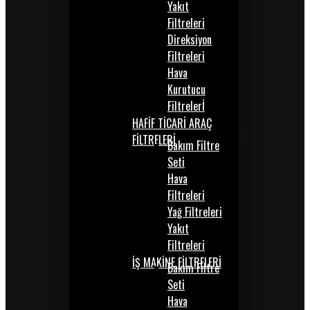
Yakıt
Filtreleri
Direksiyon
Filtreleri
Hava
Kurutucu
Filtrelerİ
HAFİF TİCARİ ARAÇ
FİLTRELERİ
Bakım Filtre
Seti
Hava
Filtreleri
Yağ Filtreleri
Yakıt
Filtreleri
İŞ MAKİNE FİLTRELERİ
Bakım Filtre
Seti
Hava