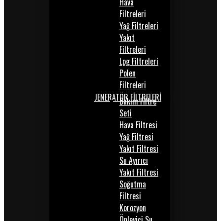
Hava
Filtreleri
Yağ Filtreleri
Yakıt
Filtreleri
Lpg Filtreleri
Polen
Filtreleri
JENERATÖR FİLTRELERİ
Bakım Filtre
Seti
Hava Filtresi
Yağ Filtresi
Yakıt Filtresi
Su Ayırıcı
Yakıt Filtresi
Soğutma
Filtresi
Korozyon
Önleyici Su