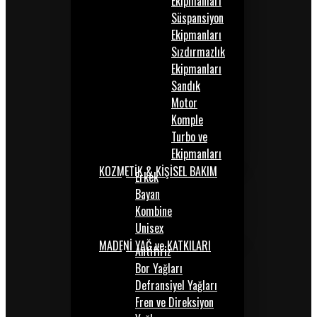
Ekipmanları
Süspansiyon
Ekipmanları
Sızdırmazlık
Ekipmanları
Sandık
Motor
Komple
Turbo ve
Ekipmanları
KOZMETİK & KİŞİSEL BAKIM
Erkek
Bayan
Kombine
Unisex
MADENİ YAĞ ve KATKILARI
Antifiriz
Bor Yağları
Defransiyel Yağları
Fren ve Direksiyon