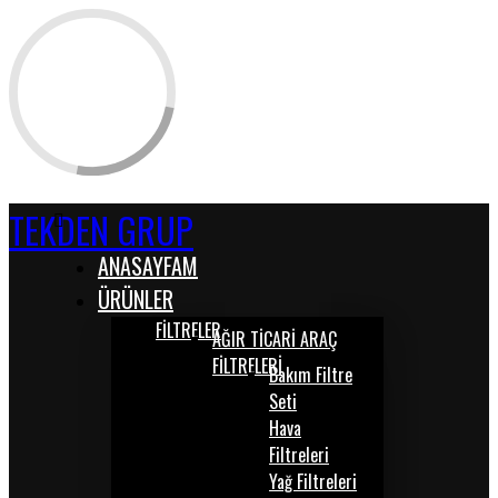
TEKDEN GRUP
ANASAYFAM
ÜRÜNLER
FİLTRELER
AĞIR TİCARİ ARAÇ
FİLTRELERİ
Bakım Filtre
Seti
Hava
Filtreleri
Yağ Filtreleri