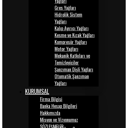
Yağları
Gres Yağları
Hidrolik Sistem
Yağları
Kalıp Ayırıcı Yağları
Kesme ve Kızak Yağları
Kompresör Yağları
Motor Yağları
Mekanik Katkıları ve
Temizleyiciler
Şanzıman Dişli Yağları
Otomatik Şanzıman
Yağları
KURUMSAL
Firma Bilgisi
Banka Hesap Bilgileri
Hakkımızda
Misyon ve Vizyonumuz
SÖZLEŞMELER