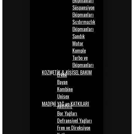
Ekipmanları
Süspansiyon
Ekipmanları
Sızdırmazlık
Ekipmanları
Sandık
Motor
Komple
Turbo ve
Ekipmanları
KOZMETİK & KİŞİSEL BAKIM
Erkek
Bayan
Kombine
Unisex
MADENİ YAĞ ve KATKILARI
Antifiriz
Bor Yağları
Defransiyel Yağları
Fren ve Direksiyon