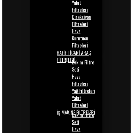
Yakıt
Filtreleri
Direksiyon
Filtreleri
Hava
Kurutucu
Filtrelerİ
HAFİF TİCARİ ARAÇ
FİLTRELERİ
Bakım Filtre
Seti
Hava
Filtreleri
Yağ Filtreleri
Yakıt
Filtreleri
İŞ MAKİNE FİLTRELERİ
Bakım Filtre
Seti
Hava