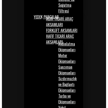
Soğutma
Filtresi
YEDEK PARÇALAR
AĞIR TİCARİ ARAÇ
AKSAMLARI
FORKLİFT AKSAMLARI
HAFİF TİCARİ ARAÇ
AKSAMLARI
Aydınlatma
Ekipmanları
Motor
Ekipmanları
Şanzıman
Ekipmanları
Sızdırmazlık
ve Bağlantı
Ekipmanları
Turbo ve
Ekipmanları
Yakıt