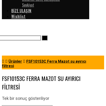
Sevkiyat
BİZE ULAŞIN
Wishlist
Ürünler
FSF10153C Ferra Mazot su ayırıcı
filtresi
FSF10153C FERRA MAZOT SU AYIRICI
FILTRESI
Tek bir sonuç gösteriliyor