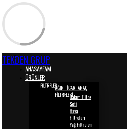
TEKDEN GRUP
ANASAYFAM
ÜRÜNLER
FİLTRELER
AĞIR TİCARİ ARAÇ
FİLTRELERİ
Bakım Filtre
Seti
Hava
Filtreleri
Yağ Filtreleri