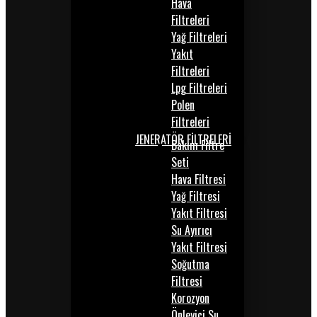
Hava
Filtreleri
Yağ Filtreleri
Yakıt
Filtreleri
Lpg Filtreleri
Polen
Filtreleri
JENERATÖR FİLTRELERİ
Bakım Filtre
Seti
Hava Filtresi
Yağ Filtresi
Yakıt Filtresi
Su Ayırıcı
Yakıt Filtresi
Soğutma
Filtresi
Korozyon
Önleyici Su