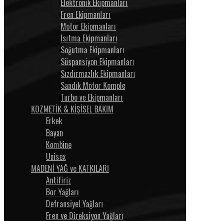
Elektronik Ekipmanları
Fren Ekipmanları
Motor Ekipmanları
Isıtma Ekipmanları
Soğutma Ekipmanları
Süspansiyon Ekipmanları
Sızdırmazlık Ekipmanları
Sandık Motor Komple
Turbo ve Ekipmanları
KOZMETİK & KİŞİSEL BAKIM
Erkek
Bayan
Kombine
Unisex
MADENİ YAĞ ve KATKILARI
Antifiriz
Bor Yağları
Defransiyel Yağları
Fren ve Direksiyon Yağları