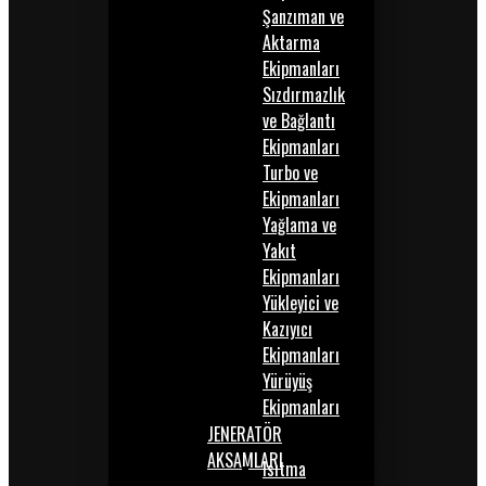
Şanzıman ve
Aktarma
Ekipmanları
Sızdırmazlık
ve Bağlantı
Ekipmanları
Turbo ve
Ekipmanları
Yağlama ve
Yakıt
Ekipmanları
Yükleyici ve
Kazıyıcı
Ekipmanları
Yürüyüş
Ekipmanları
JENERATÖR
AKSAMLARI
Isıtma