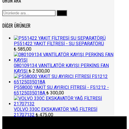
ÜRÜN ARA
Ara:
Ara
DIĞER ÜRÜNLER
P551422 YAKIT FİLTRESİ - SU SEPARATÖRÜ
₺
585,00
080109134 VANTİLATÖR KAYIŞI PERKİNS FAN
KAYIŞI
₺
2.500,00
P558000 YAKIT SU AYIRICI FİTRESİ - FS1212 -
65125035018A
₺
300,00
VOLVO 330C EKSKAVATÖR YAĞ FİLTRESİ
21707132
₺
475,00