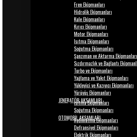
Fren Ekipmanları
Hidrolik Ekipmanları
Kule Ekipmanları
Kırıcı Ekipmanları
Motor Ekipmanları
Isıtma Ekipmanları
Soğutma Ekipmanları
Şanzıman ve Aktarma Ekipmanlar
Sızdırmazlık ve Bağlantı Ekipmanl
Turbo ve Ekipmanları
Yağlama ve Yakıt Ekipmanları
Yükleyici ve Kazıyıcı Ekipmanları
Yürüyüş Ekipmanları
JENERATÖR AKSAMLARI
Isıtma Ekipmanları
Soğutma Ekipmanları
OTOMOBİL AKSAMLARI
Aydınlatma Ekipmanları
Defransiyel Ekipmanları
Elektrik Ekipmanları