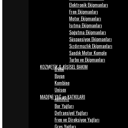
Elektronik Ekipmanları
Fren Ekipmanları
Motor Ekipmanları
Isıtma Ekipmanları
Soğutma Ekipmanları
Süspansiyon Ekipmanları
Sızdırmazlık Ekipmanları
Sandık Motor Komple
Turbo ve Ekipmanları
KOZMETİK & KİŞİSEL BAKIM
Erkek
Bayan
Kombine
Unisex
MADENİ YAĞ ve KATKILARI
Antifiriz
Bor Yağları
Defransiyel Yağları
Fren ve Direksiyon Yağları
Gres Yağları