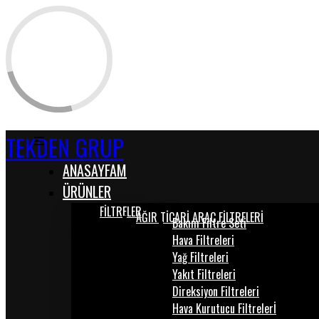
TEKDEN GRUP
ANASAYFAM
ÜRÜNLER
FİLTRELER
AĞIR TİCARİ ARAÇ FİLTRELERİ
Bakım Filtre Seti
Hava Filtreleri
Yağ Filtreleri
Yakıt Filtreleri
Direksiyon Filtreleri
Hava Kurutucu Filtrelerİ