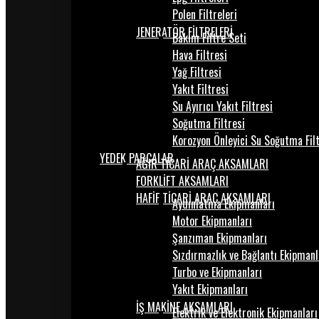
Polen Filtreleri
JENERATÖR FİLTRELERİ
Bakım Filtre Seti
Hava Filtresi
Yağ Filtresi
Yakıt Filtresi
Su Ayırıcı Yakıt Filtresi
Soğutma Filtresi
Korozyon Önleyici Su Soğutma Fil
YEDEK PARÇALAR
AĞIR TİCARİ ARAÇ AKSAMLARI
FORKLİFT AKSAMLARI
HAFİF TİCARİ ARAÇ AKSAMLARI
Aydınlatma Ekipmanları
Motor Ekipmanları
Şanzıman Ekipmanları
Sızdırmazlık ve Bağlantı Ekipmanl
Turbo ve Ekipmanları
Yakıt Ekipmanları
İŞ MAKİNE AKSAMLARI
Elektrik ve Elektronik Ekipmanları