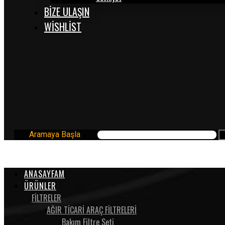
BİZE ULAŞIN
WISHLIST
Aramaya Başla
ANASAYFAM
ÜRÜNLER
FİLTRELER
AĞIR TİCARİ ARAÇ FİLTRELERİ
Bakım Filtre Seti