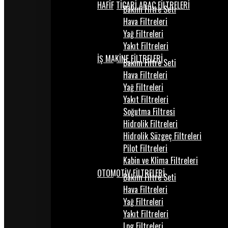
HAFİF TİCARİ ARAÇ FİLTRELERİ
Bakım Filtre Seti
Hava Filtreleri
Yağ Filtreleri
Yakıt Filtreleri
İŞ MAKİNE FİLTRELERİ
Bakım Filtre Seti
Hava Filtreleri
Yağ Filtreleri
Yakıt Filtreleri
Soğutma Filtresi
Hidrolik Filtreleri
Hidrolik Süzgeç Filtreleri
Pilot Filtreleri
Kabin ve Klima Filtreleri
OTOMOTİV FİLTRELERİ
Bakım Filtre Seti
Hava Filtreleri
Yağ Filtreleri
Yakıt Filtreleri
Lpg Filtreleri