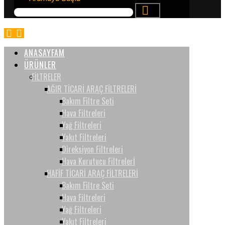
ANASAYFAM
ÜRÜNLER
FİLTRELER
AĞIR TİCARİ ARAÇ FİLTRELERİ
Bakım Filtre Seti
Hava Filtreleri
Yağ Filtreleri
Yakıt Filtreleri
Direksiyon Filtreleri
Hava Kurutucu Filtrelerİ
HAFİF TİCARİ ARAÇ FİLTRELERİ
Bakım Filtre Seti
Hava Filtreleri
Yağ Filtreleri
Yakıt Filtreleri