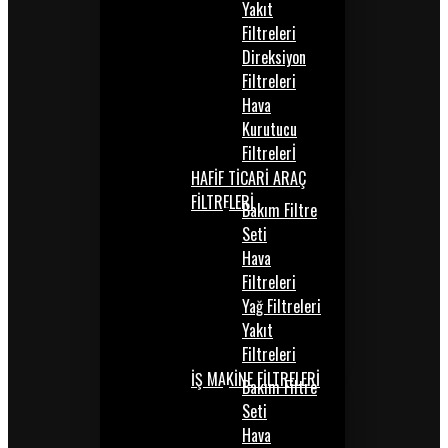
Yakıt
Filtreleri
Direksiyon
Filtreleri
Hava
Kurutucu
Filtrelerİ
HAFİF TİCARİ ARAÇ
FİLTRELERİ
Bakım Filtre
Seti
Hava
Filtreleri
Yağ Filtreleri
Yakıt
Filtreleri
İŞ MAKİNE FİLTRELERİ
Bakım Filtre
Seti
Hava