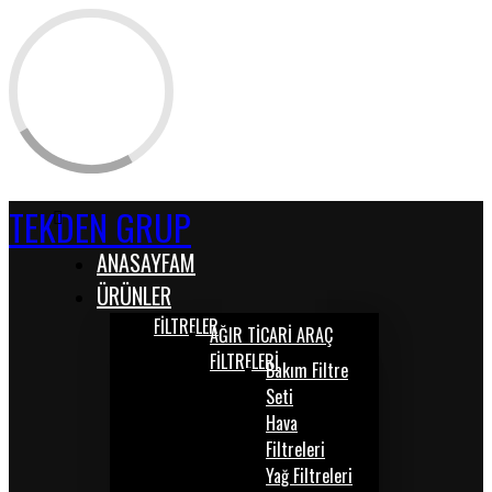
TEKDEN GRUP
ANASAYFAM
ÜRÜNLER
FİLTRELER
AĞIR TİCARİ ARAÇ
FİLTRELERİ
Bakım Filtre
Seti
Hava
Filtreleri
Yağ Filtreleri