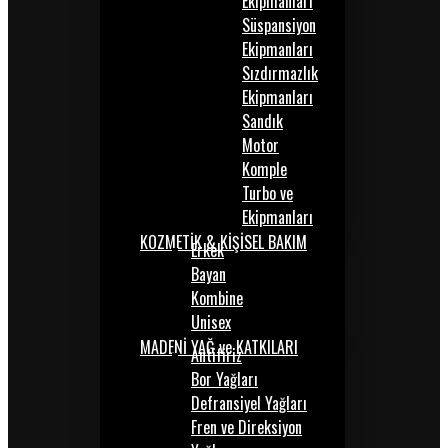
Ekipmanları
Süspansiyon
Ekipmanları
Sızdırmazlık
Ekipmanları
Sandık
Motor
Komple
Turbo ve
Ekipmanları
KOZMETİK & KİŞİSEL BAKIM
Erkek
Bayan
Kombine
Unisex
MADENİ YAĞ ve KATKILARI
Antifiriz
Bor Yağları
Defransiyel Yağları
Fren ve Direksiyon