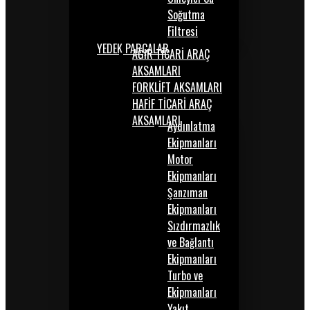
Soğutma
Filtresi
YEDEK PARÇALAR
AĞIR TİCARİ ARAÇ
AKSAMLARI
FORKLİFT AKSAMLARI
HAFİF TİCARİ ARAÇ
AKSAMLARI
Aydınlatma
Ekipmanları
Motor
Ekipmanları
Şanzıman
Ekipmanları
Sızdırmazlık
ve Bağlantı
Ekipmanları
Turbo ve
Ekipmanları
Yakıt