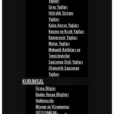
Yağları
Gres Yağları
Hidrolik Sistem
Yağları
Kalıp Ayırıcı Yağları
Kesme ve Kızak Yağları
Kompresör Yağları
Motor Yağları
Mekanik Katkıları ve
Temizleyiciler
Şanzıman Dişli Yağları
Otomatik Şanzıman
Yağları
KURUMSAL
Firma Bilgisi
Banka Hesap Bilgileri
Hakkımızda
Misyon ve Vizyonumuz
SÖZLEŞMELER