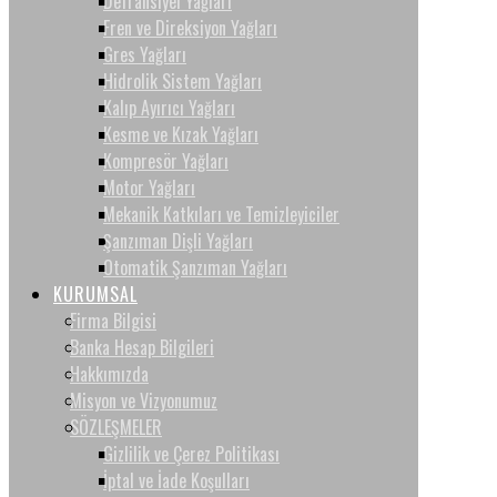
Defransiyel Yağları
Fren ve Direksiyon Yağları
Gres Yağları
Hidrolik Sistem Yağları
Kalıp Ayırıcı Yağları
Kesme ve Kızak Yağları
Kompresör Yağları
Motor Yağları
Mekanik Katkıları ve Temizleyiciler
Şanzıman Dişli Yağları
Otomatik Şanzıman Yağları
KURUMSAL
Firma Bilgisi
Banka Hesap Bilgileri
Hakkımızda
Misyon ve Vizyonumuz
SÖZLEŞMELER
Gizlilik ve Çerez Politikası
İptal ve İade Koşulları