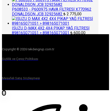
P608533 - P600975 HAVA FİLTRESİ X770962
DONALDSON JCB 32925682
₺
2.775,00
ISUZU D-MAX 4X2 4X4 PİKAP YAĞ FİLTRESİ
898165071051 > 898165071001
₺
600,00
Copyright © 2026 tekdengrup.com.tr
Gizlilik ve Çerez Politikası
Mesafeli Satış Sözleşmesi