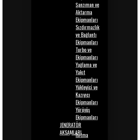
Şanzıman ve
Aktarma
Ekipmanları
Sızdırmazlık
ve Bağlantı
Ekipmanları
Turbo ve
Ekipmanları
Yağlama ve
Yakıt
Ekipmanları
Yükleyici ve
Kazıyıcı
Ekipmanları
Yürüyüş
Ekipmanları
JENERATÖR
AKSAMLARI
Isıtma