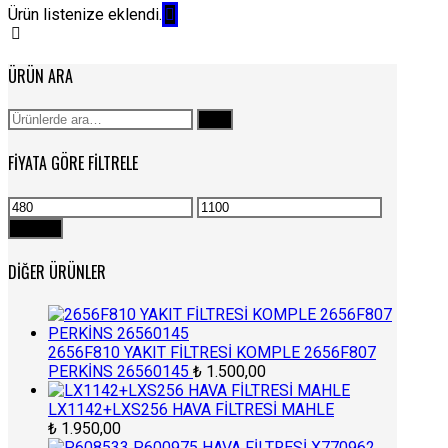
Ürün listenize eklendi.
ÜRÜN ARA
Ara:
Ara
FIYATA GÖRE FILTRELE
En
En
düşük
yüksek
Filtrele
fiyat
fiyat
DIĞER ÜRÜNLER
2656F810 YAKIT FİLTRESİ KOMPLE 2656F807
PERKİNS 26560145
₺
1.500,00
LX1142+LXS256 HAVA FİLTRESİ MAHLE
₺
1.950,00