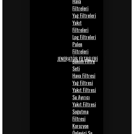
Hava
Filtreleri
Yağ Filtreleri
Yakıt
Filtreleri
Lpg Filtreleri
Polen
Filtreleri
JENERATÖR FİLTRELERİ
Bakım Filtre
Seti
Hava Filtresi
Yağ Filtresi
Yakıt Filtresi
Su Ayırıcı
Yakıt Filtresi
Soğutma
Filtresi
Korozyon
Önleyici Su