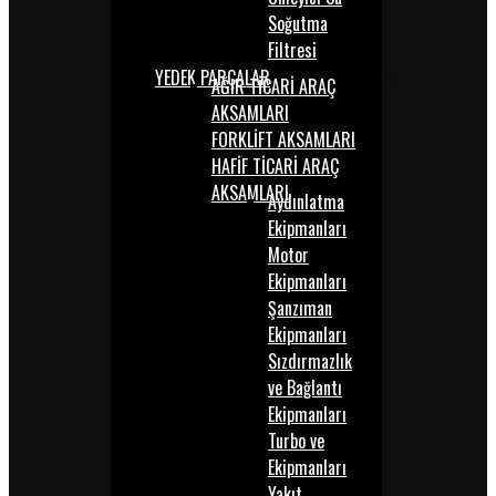
Soğutma
Filtresi
YEDEK PARÇALAR
AĞIR TİCARİ ARAÇ
AKSAMLARI
FORKLİFT AKSAMLARI
HAFİF TİCARİ ARAÇ
AKSAMLARI
Aydınlatma
Ekipmanları
Motor
Ekipmanları
Şanzıman
Ekipmanları
Sızdırmazlık
ve Bağlantı
Ekipmanları
Turbo ve
Ekipmanları
Yakıt