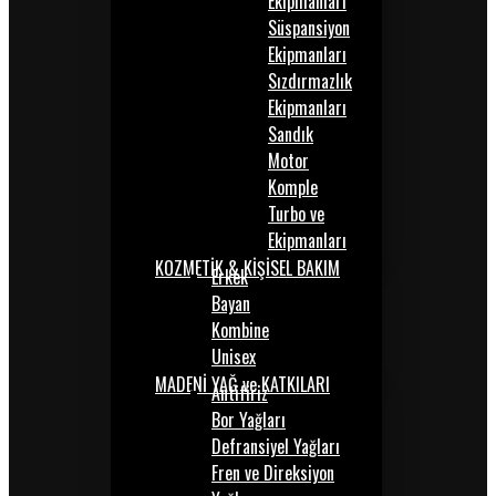
Ekipmanları
Süspansiyon
Ekipmanları
Sızdırmazlık
Ekipmanları
Sandık
Motor
Komple
Turbo ve
Ekipmanları
KOZMETİK & KİŞİSEL BAKIM
Erkek
Bayan
Kombine
Unisex
MADENİ YAĞ ve KATKILARI
Antifiriz
Bor Yağları
Defransiyel Yağları
Fren ve Direksiyon