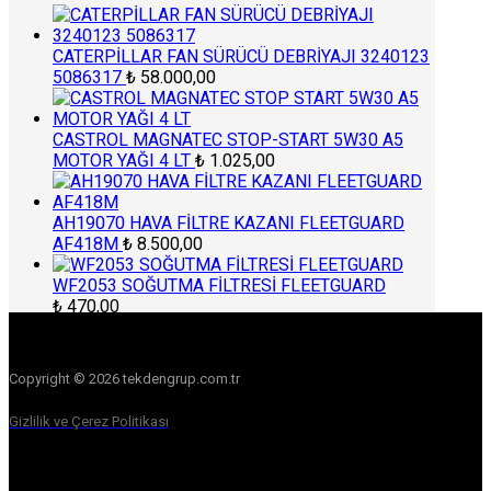
CATERPİLLAR FAN SÜRÜCÜ DEBRİYAJI 3240123
5086317
₺
58.000,00
CASTROL MAGNATEC STOP-START 5W30 A5
MOTOR YAĞI 4 LT
₺
1.025,00
AH19070 HAVA FİLTRE KAZANI FLEETGUARD
AF418M
₺
8.500,00
WF2053 SOĞUTMA FİLTRESİ FLEETGUARD
₺
470,00
Copyright © 2026 tekdengrup.com.tr
Gizlilik ve Çerez Politikası