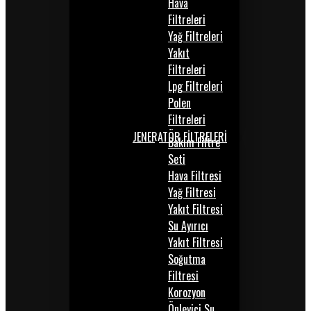
Hava
Filtreleri
Yağ Filtreleri
Yakıt
Filtreleri
Lpg Filtreleri
Polen
Filtreleri
JENERATÖR FİLTRELERİ
Bakım Filtre
Seti
Hava Filtresi
Yağ Filtresi
Yakıt Filtresi
Su Ayırıcı
Yakıt Filtresi
Soğutma
Filtresi
Korozyon
Önleyici Su