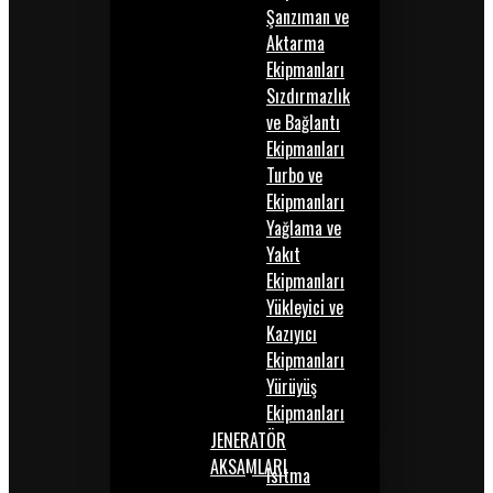
Şanzıman ve
Aktarma
Ekipmanları
Sızdırmazlık
ve Bağlantı
Ekipmanları
Turbo ve
Ekipmanları
Yağlama ve
Yakıt
Ekipmanları
Yükleyici ve
Kazıyıcı
Ekipmanları
Yürüyüş
Ekipmanları
JENERATÖR
AKSAMLARI
Isıtma