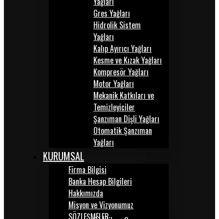
Yağları
Gres Yağları
Hidrolik Sistem
Yağları
Kalıp Ayırıcı Yağları
Kesme ve Kızak Yağları
Kompresör Yağları
Motor Yağları
Mekanik Katkıları ve
Temizleyiciler
Şanzıman Dişli Yağları
Otomatik Şanzıman
Yağları
KURUMSAL
Firma Bilgisi
Banka Hesap Bilgileri
Hakkımızda
Misyon ve Vizyonumuz
SÖZLEŞMELER