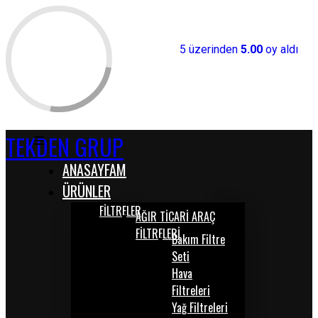
5 üzerinden
5.00
oy aldı
TEKDEN GRUP
ANASAYFAM
ÜRÜNLER
FİLTRELER
AĞIR TİCARİ ARAÇ
FİLTRELERİ
Bakım Filtre
Seti
Hava
Filtreleri
Yağ Filtreleri