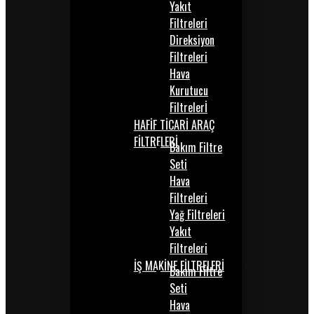
Yakıt
Filtreleri
Direksiyon
Filtreleri
Hava
Kurutucu
Filtrelerİ
HAFİF TİCARİ ARAÇ
FİLTRELERİ
Bakım Filtre
Seti
Hava
Filtreleri
Yağ Filtreleri
Yakıt
Filtreleri
İŞ MAKİNE FİLTRELERİ
Bakım Filtre
Seti
Hava