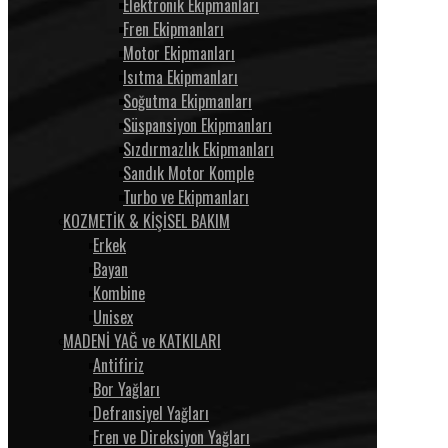
Elektronik Ekipmanları
Fren Ekipmanları
Motor Ekipmanları
Isıtma Ekipmanları
Soğutma Ekipmanları
Süspansiyon Ekipmanları
Sızdırmazlık Ekipmanları
Sandık Motor Komple
Turbo ve Ekipmanları
KOZMETİK & KİŞİSEL BAKIM
Erkek
Bayan
Kombine
Unisex
MADENİ YAĞ ve KATKILARI
Antifiriz
Bor Yağları
Defransiyel Yağları
Fren ve Direksiyon Yağları