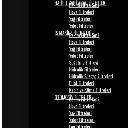
HAFİF TİCARİ ARAÇ FİLTRELERİ
Bakım Filtre Seti
Hava Filtreleri
Yağ Filtreleri
Yakıt Filtreleri
İŞ MAKİNE FİLTRELERİ
Bakım Filtre Seti
Hava Filtreleri
Yağ Filtreleri
Yakıt Filtreleri
Soğutma Filtresi
Hidrolik Filtreleri
Hidrolik Süzgeç Filtreleri
Pilot Filtreleri
Kabin ve Klima Filtreleri
OTOMOTİV FİLTRELERİ
Bakım Filtre Seti
Hava Filtreleri
Yağ Filtreleri
Yakıt Filtreleri
Lpg Filtreleri