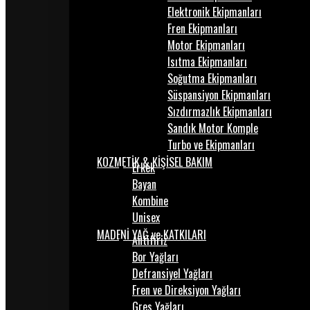
Elektronik Ekipmanları
Fren Ekipmanları
Motor Ekipmanları
Isıtma Ekipmanları
Soğutma Ekipmanları
Süspansiyon Ekipmanları
Sızdırmazlık Ekipmanları
Sandık Motor Komple
Turbo ve Ekipmanları
KOZMETİK & KİŞİSEL BAKIM
Erkek
Bayan
Kombine
Unisex
MADENİ YAĞ ve KATKILARI
Antifiriz
Bor Yağları
Defransiyel Yağları
Fren ve Direksiyon Yağları
Gres Yağları