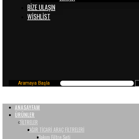
BİZE ULAŞIN
WISHLIST
Aramaya Başla
ANASAYFAM
ÜRÜNLER
FİLTRELER
AĞIR TİCARİ ARAÇ FİLTRELERİ
Bakım Filtre Seti