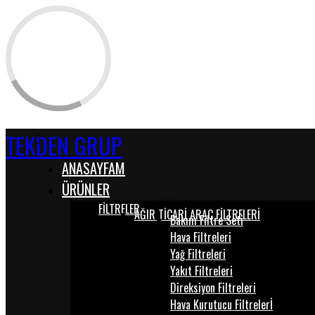
TEKDEN GRUP
ANASAYFAM
ÜRÜNLER
FİLTRELER
AĞIR TİCARİ ARAÇ FİLTRELERİ
Bakım Filtre Seti
Hava Filtreleri
Yağ Filtreleri
Yakıt Filtreleri
Direksiyon Filtreleri
Hava Kurutucu Filtrelerİ