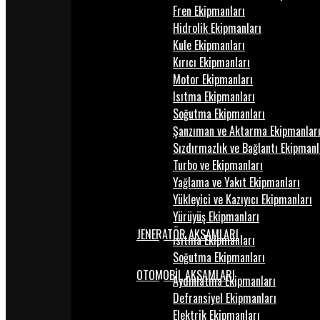
Fren Ekipmanları
Hidrolik Ekipmanları
Kule Ekipmanları
Kırıcı Ekipmanları
Motor Ekipmanları
Isıtma Ekipmanları
Soğutma Ekipmanları
Şanzıman ve Aktarma Ekipmanlar
Sızdırmazlık ve Bağlantı Ekipmanl
Turbo ve Ekipmanları
Yağlama ve Yakıt Ekipmanları
Yükleyici ve Kazıyıcı Ekipmanları
Yürüyüş Ekipmanları
JENERATÖR AKSAMLARI
Isıtma Ekipmanları
Soğutma Ekipmanları
OTOMOBİL AKSAMLARI
Aydınlatma Ekipmanları
Defransiyel Ekipmanları
Elektrik Ekipmanları