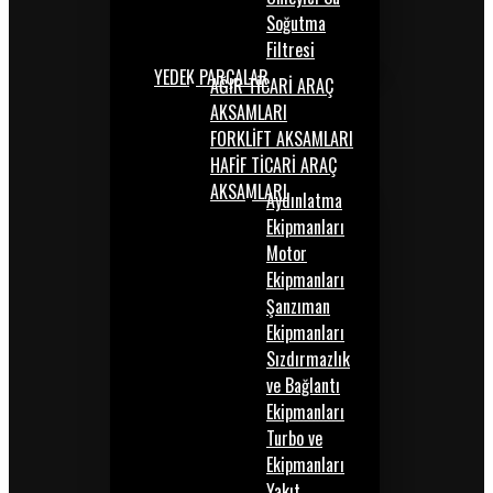
Soğutma
Filtresi
YEDEK PARÇALAR
AĞIR TİCARİ ARAÇ
AKSAMLARI
FORKLİFT AKSAMLARI
HAFİF TİCARİ ARAÇ
AKSAMLARI
Aydınlatma
Ekipmanları
Motor
Ekipmanları
Şanzıman
Ekipmanları
Sızdırmazlık
ve Bağlantı
Ekipmanları
Turbo ve
Ekipmanları
Yakıt