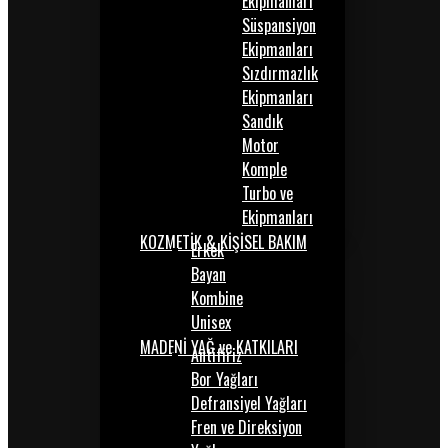
Ekipmanları
Süspansiyon
Ekipmanları
Sızdırmazlık
Ekipmanları
Sandık
Motor
Komple
Turbo ve
Ekipmanları
KOZMETİK & KİŞİSEL BAKIM
Erkek
Bayan
Kombine
Unisex
MADENİ YAĞ ve KATKILARI
Antifiriz
Bor Yağları
Defransiyel Yağları
Fren ve Direksiyon