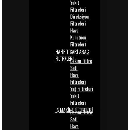
Yakıt
Filtreleri
Direksiyon
Filtreleri
Hava
Kurutucu
Filtrelerİ
HAFİF TİCARİ ARAÇ
FİLTRELERİ
Bakım Filtre
Seti
Hava
Filtreleri
Yağ Filtreleri
Yakıt
Filtreleri
İŞ MAKİNE FİLTRELERİ
Bakım Filtre
Seti
Hava