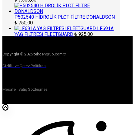
P502540 HİDROLİK PLOT FİLTRE DONALDSON
₺
750,00
LF691A
YAĞ FİLTRESİ FLEETGUARD
₺
925,00
Copyright © 2026 tekdengrup.com.tr
Gizlilik ve Çerez Politikası
Mesafeli Satış Sözleşmesi