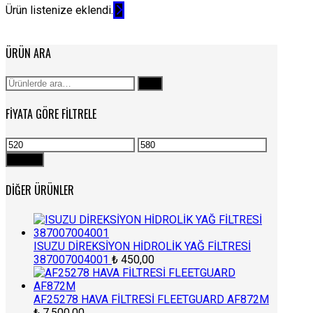
Ürün listenize eklendi.
ÜRÜN ARA
Ara:
Ara
FIYATA GÖRE FILTRELE
En
En
düşük
yüksek
Filtrele
fiyat
fiyat
DIĞER ÜRÜNLER
ISUZU DİREKSİYON HİDROLİK YAĞ FİLTRESİ
387007004001
₺
450,00
AF25278 HAVA FİLTRESİ FLEETGUARD AF872M
₺
7.500,00