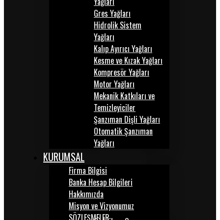
Yağları
Gres Yağları
Hidrolik Sistem
Yağları
Kalıp Ayırıcı Yağları
Kesme ve Kızak Yağları
Kompresör Yağları
Motor Yağları
Mekanik Katkıları ve
Temizleyiciler
Şanzıman Dişli Yağları
Otomatik Şanzıman
Yağları
KURUMSAL
Firma Bilgisi
Banka Hesap Bilgileri
Hakkımızda
Misyon ve Vizyonumuz
SÖZLEŞMELER