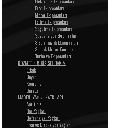
Elektronik Ekipmanları
Fren Ekipmanları
Motor Ekipmanları
Isıtma Ekipmanları
Soğutma Ekipmanları
Süspansiyon Ekipmanları
Sızdırmazlık Ekipmanları
Sandık Motor Komple
Turbo ve Ekipmanları
KOZMETİK & KİŞİSEL BAKIM
Erkek
Bayan
Kombine
Unisex
MADENİ YAĞ ve KATKILARI
Antifiriz
Bor Yağları
Defransiyel Yağları
Fren ve Direksiyon Yağları