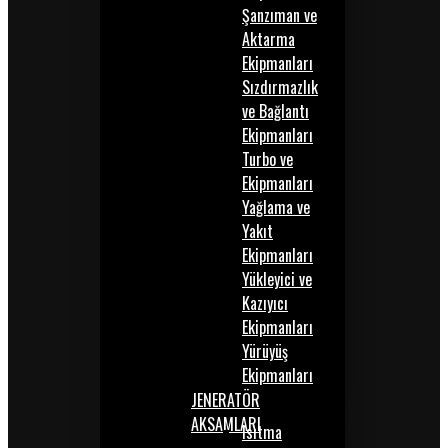
Şanzıman ve
Aktarma
Ekipmanları
Sızdırmazlık
ve Bağlantı
Ekipmanları
Turbo ve
Ekipmanları
Yağlama ve
Yakıt
Ekipmanları
Yükleyici ve
Kazıyıcı
Ekipmanları
Yürüyüş
Ekipmanları
JENERATÖR
AKSAMLARI
Isıtma