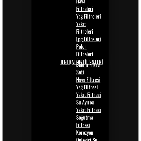
Hava
Filtreleri
Yağ Filtreleri
Yakıt
Filtreleri
Lpg Filtreleri
Polen
Filtreleri
JENERATÖR FİLTRELERİ
Bakım Filtre
Seti
Hava Filtresi
Yağ Filtresi
Yakıt Filtresi
Su Ayırıcı
Yakıt Filtresi
Soğutma
Filtresi
Korozyon
Önleyici Su