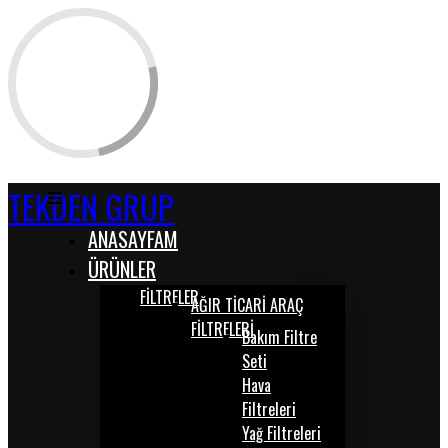
TEKDEN GRUP
ANASAYFAM
ÜRÜNLER
FİLTRELER
AĞIR TİCARİ ARAÇ
FİLTRELERİ
Bakım Filtre
Seti
Hava
Filtreleri
Yağ Filtreleri