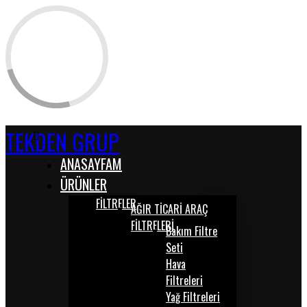
TEKDEN GRUP
ANASAYFAM
ÜRÜNLER
FİLTRELER
AĞIR TİCARİ ARAÇ
FİLTRELERİ
Bakım Filtre
Seti
Hava
Filtreleri
Yağ Filtreleri