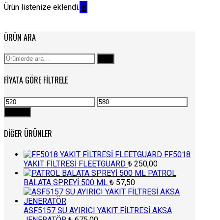
Ürün listenize eklendi.
ÜRÜN ARA
Ara:
Ara
FIYATA GÖRE FILTRELE
En
En
düşük
yüksek
Filtrele
fiyat
fiyat
DIĞER ÜRÜNLER
FF5018
YAKIT FİLTRESİ FLEETGUARD
₺
250,00
PATROL
BALATA SPREYİ 500 ML
₺
57,50
ASF5157 SU AYIRICI YAKIT FİLTRESİ AKSA
JENERATÖR
₺
675,00