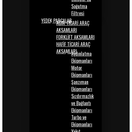
Soğutma
Filtresi
YEDEK PARÇALAR
AĞIR TİCARİ ARAÇ
AKSAMLARI
FORKLİFT AKSAMLARI
HAFİF TİCARİ ARAÇ
AKSAMLARI
Aydınlatma
Ekipmanları
Motor
Ekipmanları
Şanzıman
Ekipmanları
Sızdırmazlık
ve Bağlantı
Ekipmanları
Turbo ve
Ekipmanları
Yakıt