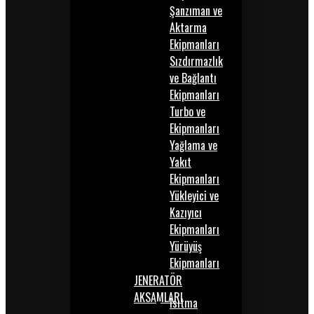
Şanzıman ve
Aktarma
Ekipmanları
Sızdırmazlık
ve Bağlantı
Ekipmanları
Turbo ve
Ekipmanları
Yağlama ve
Yakıt
Ekipmanları
Yükleyici ve
Kazıyıcı
Ekipmanları
Yürüyüş
Ekipmanları
JENERATÖR
AKSAMLARI
Isıtma