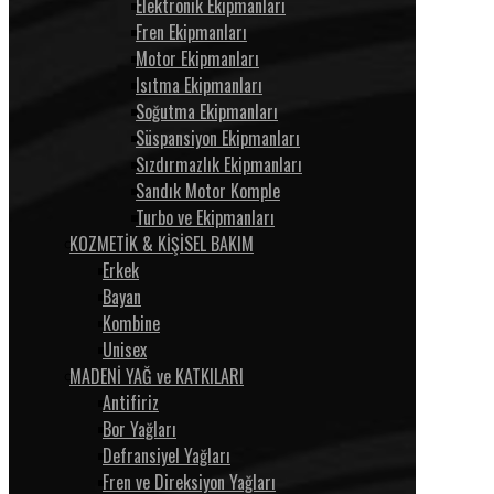
Elektronik Ekipmanları
Fren Ekipmanları
Motor Ekipmanları
Isıtma Ekipmanları
Soğutma Ekipmanları
Süspansiyon Ekipmanları
Sızdırmazlık Ekipmanları
Sandık Motor Komple
Turbo ve Ekipmanları
KOZMETİK & KİŞİSEL BAKIM
Erkek
Bayan
Kombine
Unisex
MADENİ YAĞ ve KATKILARI
Antifiriz
Bor Yağları
Defransiyel Yağları
Fren ve Direksiyon Yağları