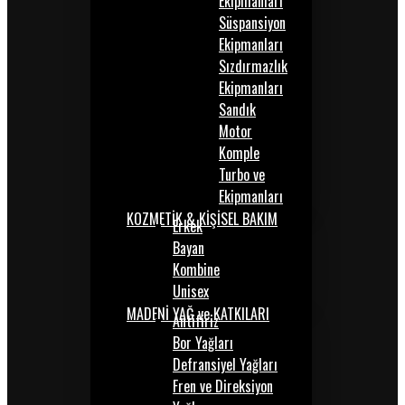
Ekipmanları
Süspansiyon
Ekipmanları
Sızdırmazlık
Ekipmanları
Sandık
Motor
Komple
Turbo ve
Ekipmanları
KOZMETİK & KİŞİSEL BAKIM
Erkek
Bayan
Kombine
Unisex
MADENİ YAĞ ve KATKILARI
Antifiriz
Bor Yağları
Defransiyel Yağları
Fren ve Direksiyon