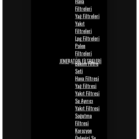
Hava
Filtreleri
Yağ Filtreleri
Yakıt
Filtreleri
Lpg Filtreleri
Polen
Filtreleri
JENERATÖR FİLTRELERİ
Bakım Filtre
Seti
Hava Filtresi
Yağ Filtresi
Yakıt Filtresi
Su Ayırıcı
Yakıt Filtresi
Soğutma
Filtresi
Korozyon
Önleyici Su