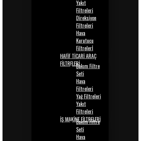
Yakıt
Filtreleri
Direksiyon
Filtreleri
Hava
Kurutucu
Filtrelerİ
HAFİF TİCARİ ARAÇ
FİLTRELERİ
Bakım Filtre
Seti
Hava
Filtreleri
Yağ Filtreleri
Yakıt
Filtreleri
İŞ MAKİNE FİLTRELERİ
Bakım Filtre
Seti
Hava