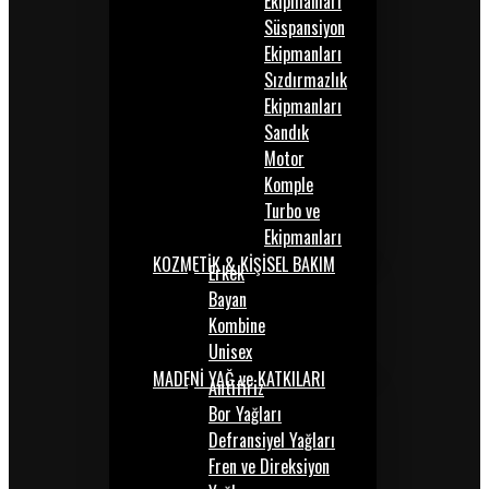
Ekipmanları
Süspansiyon
Ekipmanları
Sızdırmazlık
Ekipmanları
Sandık
Motor
Komple
Turbo ve
Ekipmanları
KOZMETİK & KİŞİSEL BAKIM
Erkek
Bayan
Kombine
Unisex
MADENİ YAĞ ve KATKILARI
Antifiriz
Bor Yağları
Defransiyel Yağları
Fren ve Direksiyon