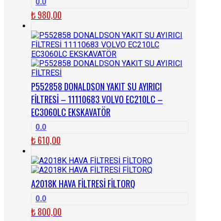
0.0
₺
980,00
P552858 DONALDSON YAKIT SU AYIRICI
FİLTRESİ – 11110683 VOLVO EC210LC –
EC3060LC EKSKAVATÖR
0.0
₺
610,00
A2018K HAVA FİLTRESİ FİLTORQ
0.0
₺
800,00