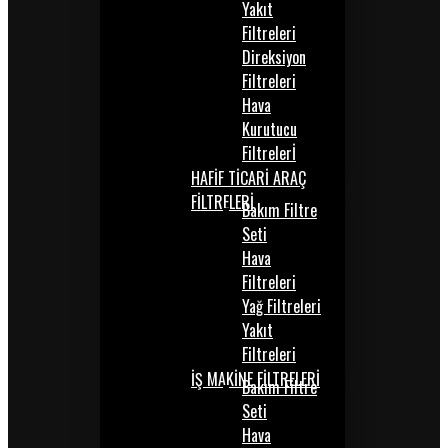
Yakıt
Filtreleri
Direksiyon
Filtreleri
Hava
Kurutucu
Filtrelerİ
HAFİF TİCARİ ARAÇ
FİLTRELERİ
Bakım Filtre
Seti
Hava
Filtreleri
Yağ Filtreleri
Yakıt
Filtreleri
İŞ MAKİNE FİLTRELERİ
Bakım Filtre
Seti
Hava