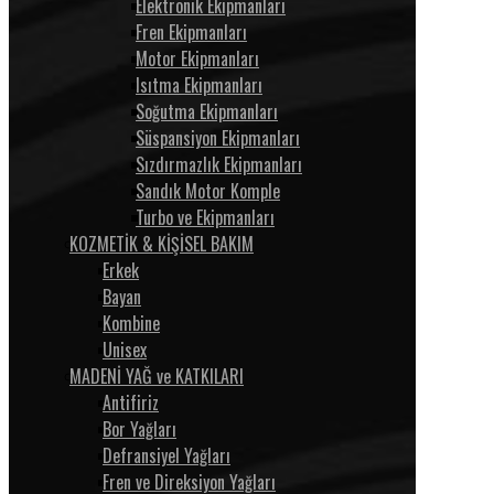
Elektronik Ekipmanları
Fren Ekipmanları
Motor Ekipmanları
Isıtma Ekipmanları
Soğutma Ekipmanları
Süspansiyon Ekipmanları
Sızdırmazlık Ekipmanları
Sandık Motor Komple
Turbo ve Ekipmanları
KOZMETİK & KİŞİSEL BAKIM
Erkek
Bayan
Kombine
Unisex
MADENİ YAĞ ve KATKILARI
Antifiriz
Bor Yağları
Defransiyel Yağları
Fren ve Direksiyon Yağları