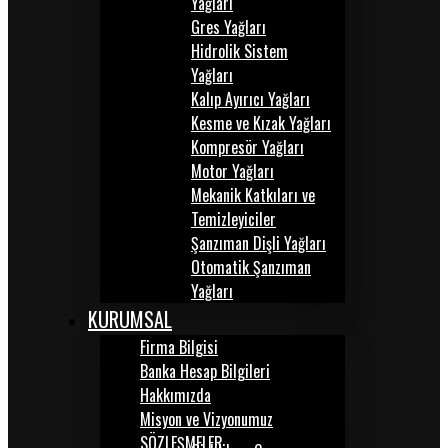
Yağları
Gres Yağları
Hidrolik Sistem
Yağları
Kalıp Ayırıcı Yağları
Kesme ve Kızak Yağları
Kompresör Yağları
Motor Yağları
Mekanik Katkıları ve
Temizleyiciler
Şanzıman Dişli Yağları
Otomatik Şanzıman
Yağları
KURUMSAL
Firma Bilgisi
Banka Hesap Bilgileri
Hakkımızda
Misyon ve Vizyonumuz
SÖZLEŞMELER