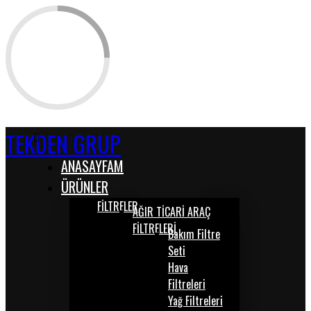
TEKDEN GRUP
ANASAYFAM
ÜRÜNLER
FİLTRELER
AĞIR TİCARİ ARAÇ
FİLTRELERİ
Bakım Filtre
Seti
Hava
Filtreleri
Yağ Filtreleri