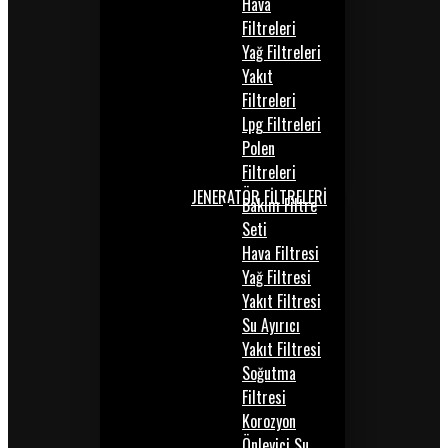
Hava
Filtreleri
Yağ Filtreleri
Yakıt
Filtreleri
Lpg Filtreleri
Polen
Filtreleri
JENERATÖR FİLTRELERİ
Bakım Filtre
Seti
Hava Filtresi
Yağ Filtresi
Yakıt Filtresi
Su Ayırıcı
Yakıt Filtresi
Soğutma
Filtresi
Korozyon
Önleyici Su