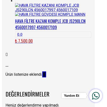
HAVA FİLTRE KAZANI KOMPLE JCB JS290LCN
4560017997 4560017109
0.0
₺
7.500,00
...
Ürün listenize eklendi.
DEĞERLENDIRMELER
Yardım Et
Henüz değerlendirme yapılmadı.