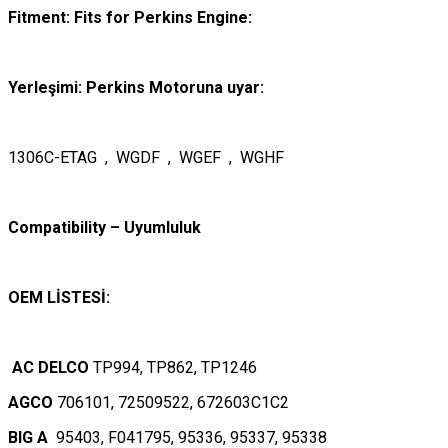
Fitment: Fits for Perkins Engine:
Yerleşimi: Perkins Motoruna uyar:
1306C-ETAG , WGDF , WGEF , WGHF
Compatibility – Uyumluluk
OEM LİSTESİ:
AC DELCO
TP994, TP862, TP1246
AGCO
706101, 72509522, 672603C1C2
BIG A
95403, F041795, 95336, 95337, 95338