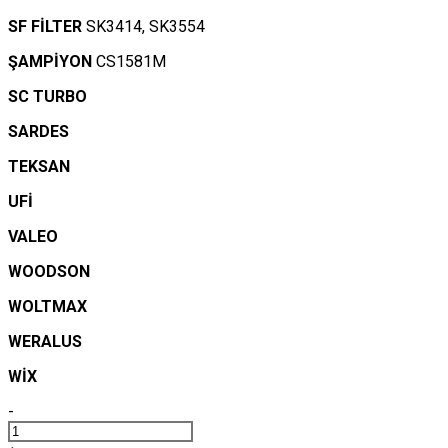
SF FİLTER
SK3414, SK3554
ŞAMPİYON
CS1581M
SC TURBO
SARDES
TEKSAN
UFİ
VALEO
WOODSON
WOLTMAX
WERALUS
WİX
-
26560137