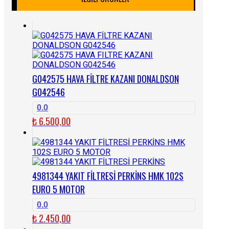
G042575 HAVA FİLTRE KAZANI DONALDSON
G042546
0.0
₺
6.500,00
4981344 YAKIT FİLTRESİ PERKİNS HMK 102S
EURO 5 MOTOR
0.0
₺
2.450,00