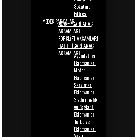
Soğutma
Filtresi
YEDEK PARÇALAR
AĞIR TİCARİ ARAÇ
AKSAMLARI
FORKLİFT AKSAMLARI
HAFİF TİCARİ ARAÇ
AKSAMLARI
Aydınlatma
Ekipmanları
Motor
Ekipmanları
Şanzıman
Ekipmanları
Sızdırmazlık
ve Bağlantı
Ekipmanları
Turbo ve
Ekipmanları
Yakıt