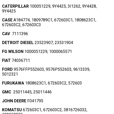
CATERPILLAR
100051229, 9Y4425, 3I1262, 9Y4428,
9Y4425
CASE
A184774, 1809789C1, 672603C1, 1808623C1,
672603C2, 672603C3
CAV
7111396
DETROIT DIESEL
23523907, 23531904
FG WILSON
1000051229, 1000065571
FIAT
74036711
FORD
9576FFP552603, 9576P552603, 9613339,
5012321
FURUKAWA
1808623C1, 672603C2, 572603
GMC
25011445, 25011446
JOHN DEERE
F041795
KOMATSU
672603C1, 672603C2, 3816726032,