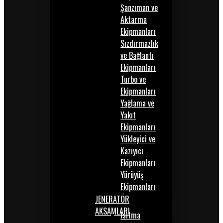
Şanzıman ve
Aktarma
Ekipmanları
Sızdırmazlık
ve Bağlantı
Ekipmanları
Turbo ve
Ekipmanları
Yağlama ve
Yakıt
Ekipmanları
Yükleyici ve
Kazıyıcı
Ekipmanları
Yürüyüş
Ekipmanları
JENERATÖR
AKSAMLARI
Isıtma