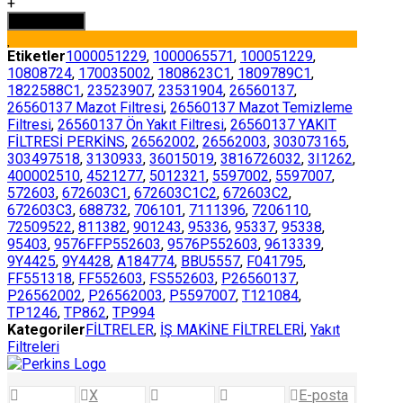
YAKIT
+
FİLTRESİ
Sepete Ekle
PERKİNS
adet
Etiketler
1000051229
,
1000065571
,
100051229
,
10808724
,
170035002
,
1808623C1
,
1809789C1
,
1822588C1
,
23523907
,
23531904
,
26560137
,
26560137 Mazot Filtresi
,
26560137 Mazot Temizleme
Filtresi
,
26560137 Ön Yakıt Filtresi
,
26560137 YAKIT
FİLTRESİ PERKİNS
,
26562002
,
26562003
,
303073165
,
303497518
,
3130933
,
36015019
,
3816726032
,
3I1262
,
400002510
,
4521277
,
5012321
,
5597002
,
5597007
,
572603
,
672603C1
,
672603C1C2
,
672603C2
,
672603C3
,
688732
,
706101
,
7111396
,
7206110
,
72509522
,
811382
,
901243
,
95336
,
95337
,
95338
,
95403
,
9576FFP552603
,
9576P552603
,
9613339
,
9Y4425
,
9Y4428
,
A184774
,
BBU5557
,
F041795
,
FF551318
,
FF552603
,
FS552603
,
P26560137
,
P26562002
,
P26562003
,
P5597007
,
T121084
,
TP1246
,
TP862
,
TP994
Kategoriler
FİLTRELER
,
İŞ MAKİNE FİLTRELERİ
,
Yakıt
Filtreleri
X
E-posta