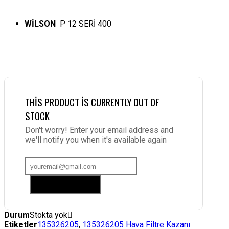
WİLSON
P 12 SERİ 400
THIS PRODUCT IS CURRENTLY OUT OF
STOCK
Don't worry! Enter your email address and
we'll notify you when it's available again
Add me to waitlist
Durum
Stokta yok
Etiketler
135326205
,
135326205 Hava Filtre Kazanı