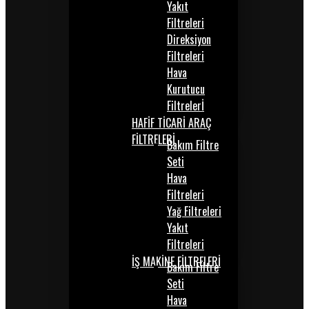
Yakıt
Filtreleri
Direksiyon
Filtreleri
Hava
Kurutucu
Filtrelerİ
HAFİF TİCARİ ARAÇ
FİLTRELERİ
Bakım Filtre
Seti
Hava
Filtreleri
Yağ Filtreleri
Yakıt
Filtreleri
İŞ MAKİNE FİLTRELERİ
Bakım Filtre
Seti
Hava