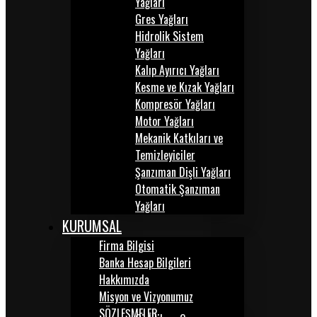
Yağları
Gres Yağları
Hidrolik Sistem
Yağları
Kalıp Ayırıcı Yağları
Kesme ve Kızak Yağları
Kompresör Yağları
Motor Yağları
Mekanik Katkıları ve
Temizleyiciler
Şanzıman Dişli Yağları
Otomatik Şanzıman
Yağları
KURUMSAL
Firma Bilgisi
Banka Hesap Bilgileri
Hakkımızda
Misyon ve Vizyonumuz
SÖZLEŞMELER