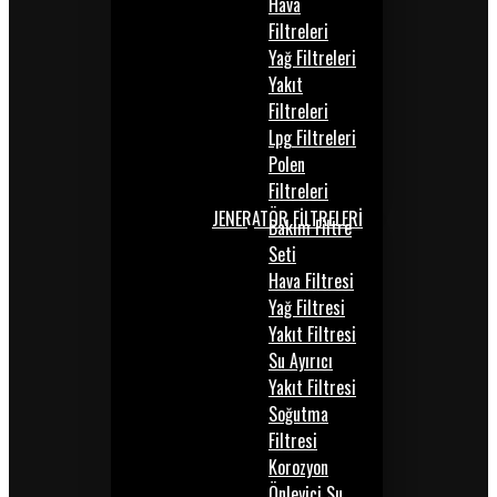
Hava
Filtreleri
Yağ Filtreleri
Yakıt
Filtreleri
Lpg Filtreleri
Polen
Filtreleri
JENERATÖR FİLTRELERİ
Bakım Filtre
Seti
Hava Filtresi
Yağ Filtresi
Yakıt Filtresi
Su Ayırıcı
Yakıt Filtresi
Soğutma
Filtresi
Korozyon
Önleyici Su