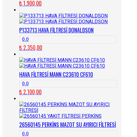
₺
1.900,00
P133713 HAVA FİLTRESİ DONALDSON
0.0
₺
2.350,00
HAVA FİLTRESİ MANN C23610 CF610
0.0
₺
2.100,00
26560145 PERKİNS MAZOT SU AYIRICI FİLTRESİ
0.0