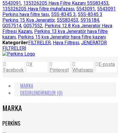
5543091
,
135326205 Hava Filtre Kazanı 55S83453
,
135326205 Hava filtre muhafazası
,
5543091
,
5543091
Perkins hava filtre tası
,
55S-8345 3
,
55S-8345 3
Perkins 15 Kva Jeneratör
,
55S83453
,
5916184
,
G057514
,
G057552
,
Perkins 12.8 Kva Jeneratör Hava
Filtresi Kazanı
,
Perkins 13 kva Jeneratör hava filtre
kazanı
,
Perkins 15 kva Jeneratör hava filtre kazanı
Kategoriler
FİLTRELER
,
Hava Filtresi
,
JENERATÖR
FİLTRELERİ
X
E-posta
Facebook
Pinterest
Whatsapp
MARKA
DEĞERLENDIRMELER (0)
MARKA
PERKİNS