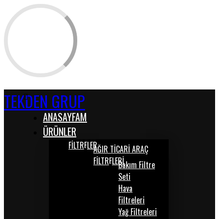
TEKDEN GRUP
ANASAYFAM
ÜRÜNLER
FİLTRELER
AĞIR TİCARİ ARAÇ
FİLTRELERİ
Bakım Filtre
Seti
Hava
Filtreleri
Yağ Filtreleri