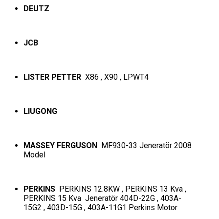
DEUTZ
JCB
LISTER PETTER
X86 , X90 , LPWT4
LIUGONG
MASSEY FERGUSON
MF930-33 Jeneratör 2008
Model
PERKINS
PERKINS 12.8KW , PERKINS 13 Kva ,
PERKINS 15 Kva Jeneratör 404D-22G , 403A-
15G2 , 403D-15G , 403A-11G1 Perkins Motor