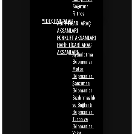
Soğutma
Filtresi
YEDEK PARÇALAR
AĞIR TİCARİ ARAÇ
AKSAMLARI
FORKLİFT AKSAMLARI
HAFİF TİCARİ ARAÇ
AKSAMLARI
Aydınlatma
Ekipmanları
Motor
Ekipmanları
Şanzıman
Ekipmanları
Sızdırmazlık
ve Bağlantı
Ekipmanları
Turbo ve
Ekipmanları
Yakıt