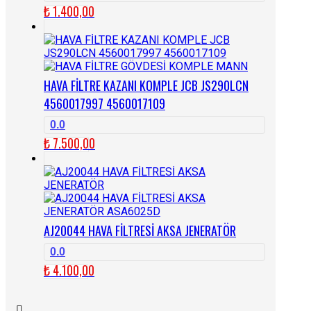
₺
1.400,00
HAVA FİLTRE KAZANI KOMPLE JCB JS290LCN
4560017997 4560017109
0.0
₺
7.500,00
AJ20044 HAVA FİLTRESİ AKSA JENERATÖR
0.0
₺
4.100,00