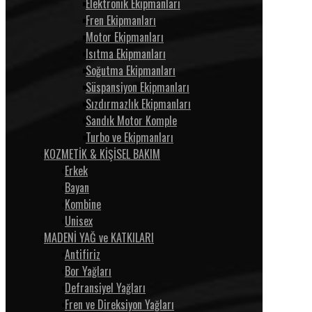
Elektronik Ekipmanları
Fren Ekipmanları
Motor Ekipmanları
Isıtma Ekipmanları
Soğutma Ekipmanları
Süspansiyon Ekipmanları
Sızdırmazlık Ekipmanları
Sandık Motor Komple
Turbo ve Ekipmanları
KOZMETİK & KİŞİSEL BAKIM
Erkek
Bayan
Kombine
Unisex
MADENİ YAĞ ve KATKILARI
Antifiriz
Bor Yağları
Defransiyel Yağları
Fren ve Direksiyon Yağları