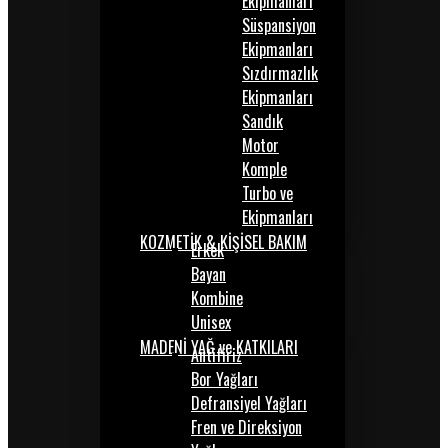
Ekipmanları
Süspansiyon
Ekipmanları
Sızdırmazlık
Ekipmanları
Sandık
Motor
Komple
Turbo ve
Ekipmanları
KOZMETİK & KİŞİSEL BAKIM
Erkek
Bayan
Kombine
Unisex
MADENİ YAĞ ve KATKILARI
Antifiriz
Bor Yağları
Defransiyel Yağları
Fren ve Direksiyon