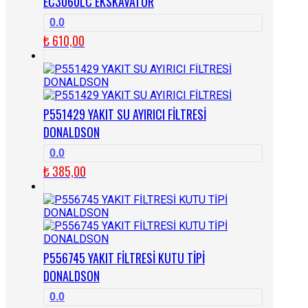
EC3060LC EKSKAVATÖR
0.0
₺
610,00
P551429 YAKIT SU AYIRICI FİLTRESİ
DONALDSON
0.0
₺
385,00
P556745 YAKIT FİLTRESİ KUTU TİPİ
DONALDSON
0.0