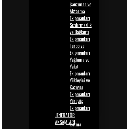
Şanzıman ve
Aktarma
Ekipmanları
Sızdırmazlık
ve Bağlantı
Ekipmanları
Turbo ve
Ekipmanları
Yağlama ve
Yakıt
Ekipmanları
Yükleyici ve
Kazıyıcı
Ekipmanları
Yürüyüş
Ekipmanları
JENERATÖR
AKSAMLARI
Isıtma