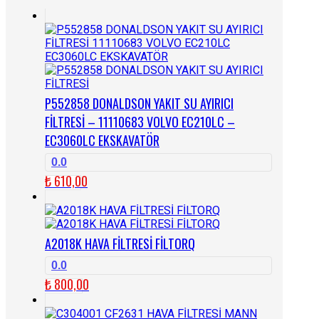
P552858 DONALDSON YAKIT SU AYIRICI
FİLTRESİ – 11110683 VOLVO EC210LC –
EC3060LC EKSKAVATÖR
0.0
₺
610,00
A2018K HAVA FİLTRESİ FİLTORQ
0.0
₺
800,00