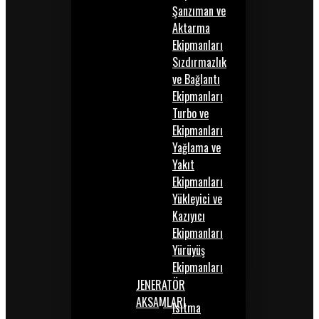
Şanzıman ve
Aktarma
Ekipmanları
Sızdırmazlık
ve Bağlantı
Ekipmanları
Turbo ve
Ekipmanları
Yağlama ve
Yakıt
Ekipmanları
Yükleyici ve
Kazıyıcı
Ekipmanları
Yürüyüş
Ekipmanları
JENERATÖR
AKSAMLARI
Isıtma