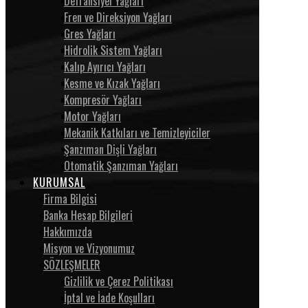
Defransiyel Yağları
Fren ve Direksiyon Yağları
Gres Yağları
Hidrolik Sistem Yağları
Kalıp Ayırıcı Yağları
Kesme ve Kızak Yağları
Kompresör Yağları
Motor Yağları
Mekanik Katkıları ve Temizleyiciler
Şanzıman Dişli Yağları
Otomatik Şanzıman Yağları
KURUMSAL
Firma Bilgisi
Banka Hesap Bilgileri
Hakkımızda
Misyon ve Vizyonumuz
SÖZLEŞMELER
Gizlilik ve Çerez Politikası
İptal ve İade Koşulları