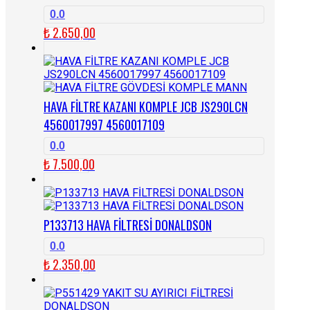
0.0
₺
2.650,00
HAVA FİLTRE KAZANI KOMPLE JCB JS290LCN
4560017997 4560017109
0.0
₺
7.500,00
P133713 HAVA FİLTRESİ DONALDSON
0.0
₺
2.350,00