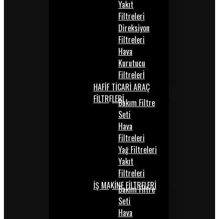
Yakıt
Filtreleri
Direksiyon
Filtreleri
Hava
Kurutucu
Filtrelerİ
HAFİF TİCARİ ARAÇ
FİLTRELERİ
Bakım Filtre
Seti
Hava
Filtreleri
Yağ Filtreleri
Yakıt
Filtreleri
İŞ MAKİNE FİLTRELERİ
Bakım Filtre
Seti
Hava