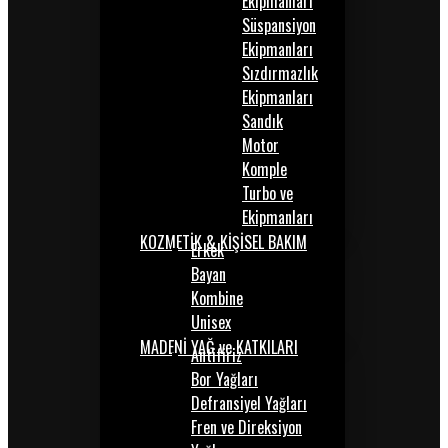
Ekipmanları
Süspansiyon
Ekipmanları
Sızdırmazlık
Ekipmanları
Sandık
Motor
Komple
Turbo ve
Ekipmanları
KOZMETİK & KİŞİSEL BAKIM
Erkek
Bayan
Kombine
Unisex
MADENİ YAĞ ve KATKILARI
Antifiriz
Bor Yağları
Defransiyel Yağları
Fren ve Direksiyon