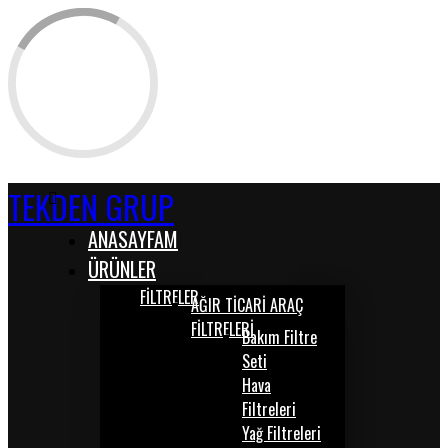
TEKDEN GRUP
ANASAYFAM
ÜRÜNLER
FİLTRELER
AĞIR TİCARİ ARAÇ
FİLTRELERİ
Bakım Filtre
Seti
Hava
Filtreleri
Yağ Filtreleri