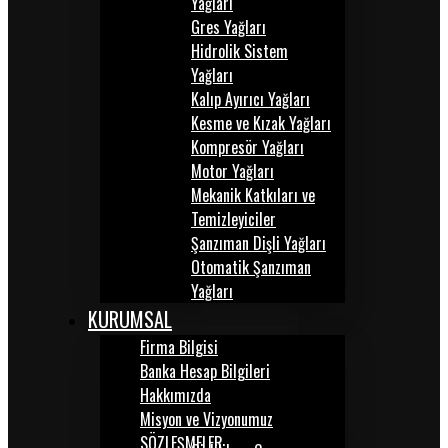
Yağları
Gres Yağları
Hidrolik Sistem
Yağları
Kalıp Ayırıcı Yağları
Kesme ve Kızak Yağları
Kompresör Yağları
Motor Yağları
Mekanik Katkıları ve
Temizleyiciler
Şanzıman Dişli Yağları
Otomatik Şanzıman
Yağları
KURUMSAL
Firma Bilgisi
Banka Hesap Bilgileri
Hakkımızda
Misyon ve Vizyonumuz
SÖZLEŞMELER