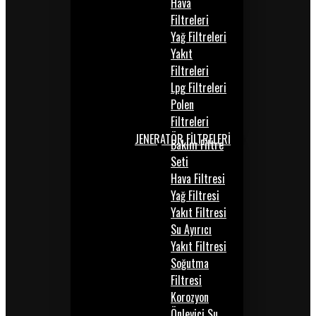
Hava
Filtreleri
Yağ Filtreleri
Yakıt
Filtreleri
Lpg Filtreleri
Polen
Filtreleri
JENERATÖR FİLTRELERİ
Bakım Filtre
Seti
Hava Filtresi
Yağ Filtresi
Yakıt Filtresi
Su Ayırıcı
Yakıt Filtresi
Soğutma
Filtresi
Korozyon
Önleyici Su