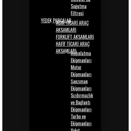
Soğutma
Filtresi
YEDEK PARÇALAR
AĞIR TİCARİ ARAÇ
AKSAMLARI
FORKLİFT AKSAMLARI
HAFİF TİCARİ ARAÇ
AKSAMLARI
Aydınlatma
Ekipmanları
Motor
Ekipmanları
Şanzıman
Ekipmanları
Sızdırmazlık
ve Bağlantı
Ekipmanları
Turbo ve
Ekipmanları
Yakıt