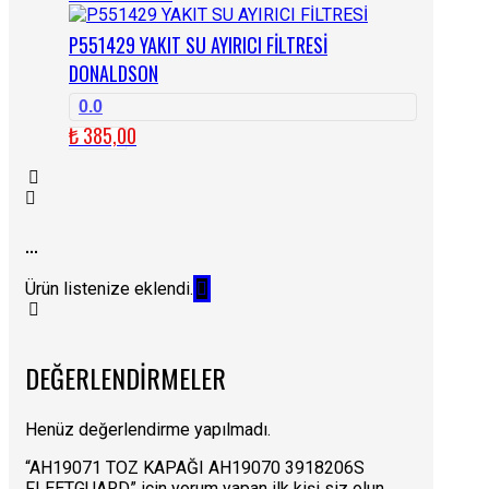
P551429 YAKIT SU AYIRICI FİLTRESİ
DONALDSON
0.0
₺
385,00
...
Ürün listenize eklendi.
DEĞERLENDIRMELER
Henüz değerlendirme yapılmadı.
“AH19071 TOZ KAPAĞI AH19070 3918206S
FLEETGUARD” için yorum yapan ilk kişi siz olun