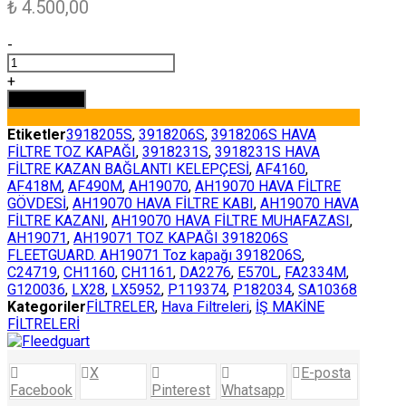
₺
4.500,00
-
AH19071
TOZ
+
KAPAĞI
Sepete Ekle
AH19070
3918206S
Etiketler
3918205S
,
3918206S
,
3918206S HAVA
FLEETGUARD
FİLTRE TOZ KAPAĞI
,
3918231S
,
3918231S HAVA
adet
FİLTRE KAZAN BAĞLANTI KELEPÇESİ
,
AF4160
,
AF418M
,
AF490M
,
AH19070
,
AH19070 HAVA FİLTRE
GÖVDESİ
,
AH19070 HAVA FİLTRE KABI
,
AH19070 HAVA
FİLTRE KAZANI
,
AH19070 HAVA FİLTRE MUHAFAZASI
,
AH19071
,
AH19071 TOZ KAPAĞI 3918206S
FLEETGUARD. AH19071 Toz kapağı 3918206S
,
C24719
,
CH1160
,
CH1161
,
DA2276
,
E570L
,
FA2334M
,
G120036
,
LX28
,
LX5952
,
P119374
,
P182034
,
SA10368
Kategoriler
FİLTRELER
,
Hava Filtreleri
,
İŞ MAKİNE
FİLTRELERİ
X
E-posta
Facebook
Pinterest
Whatsapp