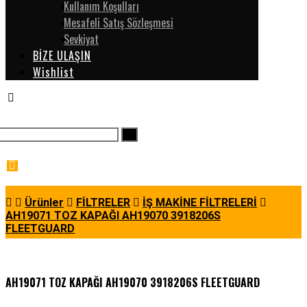
Kullanım Koşulları
Mesafeli Satış Sözleşmesi
Sevkiyat
BİZE ULAŞIN
Wishlist
Ürünler
FİLTRELER
İŞ MAKİNE FİLTRELERİ
AH19071 TOZ KAPAĞI AH19070 3918206S
FLEETGUARD
AH19071 TOZ KAPAĞI AH19070 3918206S FLEETGUARD