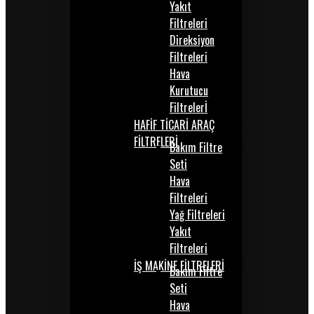
Yakıt
Filtreleri
Direksiyon
Filtreleri
Hava
Kurutucu
Filtrelerİ
HAFİF TİCARİ ARAÇ
FİLTRELERİ
Bakım Filtre
Seti
Hava
Filtreleri
Yağ Filtreleri
Yakıt
Filtreleri
İŞ MAKİNE FİLTRELERİ
Bakım Filtre
Seti
Hava