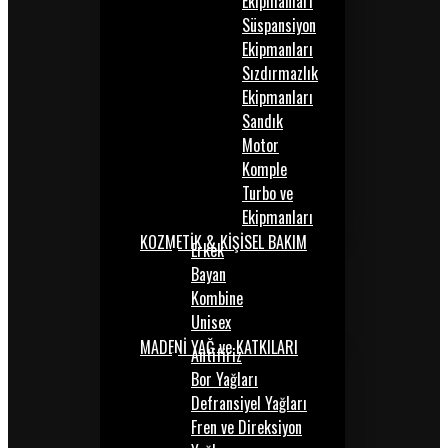
Ekipmanları
Süspansiyon
Ekipmanları
Sızdırmazlık
Ekipmanları
Sandık
Motor
Komple
Turbo ve
Ekipmanları
KOZMETİK & KİŞİSEL BAKIM
Erkek
Bayan
Kombine
Unisex
MADENİ YAĞ ve KATKILARI
Antifiriz
Bor Yağları
Defransiyel Yağları
Fren ve Direksiyon