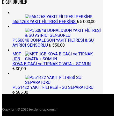
DIĞER ÜRÜNLER
5654268 YAKIT FİLTRESİ PERKİNS
₺
5.000,00
P550848 DONALDSON YAKIT FİLTRESİ & SU
AYIRICI SENSÖRLÜ
₺
550,00
MST -
JCB
KOVA BIÇAĞI ve TIRNAK CİVATA + SOMUN
₺
30,00
P551422 YAKIT FİLTRESİ - SU SEPARATÖRÜ
₺
585,00
Copyright © 2026 tekdengrup.com.tr