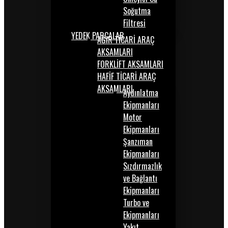
Soğutma
Filtresi
YEDEK PARÇALAR
AĞIR TİCARİ ARAÇ
AKSAMLARI
FORKLİFT AKSAMLARI
HAFİF TİCARİ ARAÇ
AKSAMLARI
Aydınlatma
Ekipmanları
Motor
Ekipmanları
Şanzıman
Ekipmanları
Sızdırmazlık
ve Bağlantı
Ekipmanları
Turbo ve
Ekipmanları
Yakıt