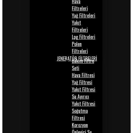
Hava
Filtreleri
Yağ Filtreleri
Yakıt
Filtreleri
Lpg Filtreleri
Polen
Filtreleri
JENERATÖR FİLTRELERİ
Bakım Filtre
Seti
Hava Filtresi
Yağ Filtresi
Yakıt Filtresi
Su Ayırıcı
Yakıt Filtresi
Soğutma
Filtresi
Korozyon
Önleyici Su