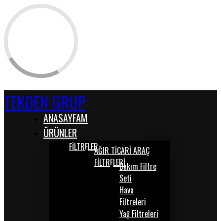
TEKDEN GRUP
ANASAYFAM
ÜRÜNLER
FİLTRELER
AĞIR TİCARİ ARAÇ
FİLTRELERİ
Bakım Filtre
Seti
Hava
Filtreleri
Yağ Filtreleri