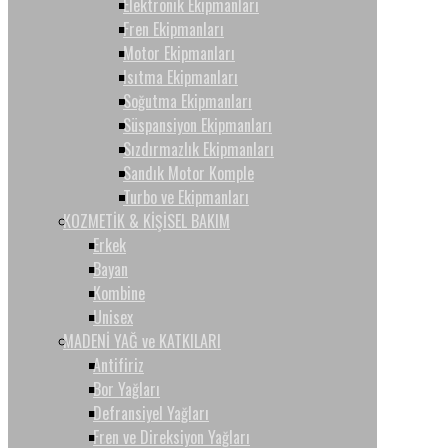
Elektronik Ekipmanları
Fren Ekipmanları
Motor Ekipmanları
Isıtma Ekipmanları
Soğutma Ekipmanları
Süspansiyon Ekipmanları
Sızdırmazlık Ekipmanları
Sandık Motor Komple
Turbo ve Ekipmanları
KOZMETİK & KİŞİSEL BAKIM
Erkek
Bayan
Kombine
Unisex
MADENİ YAĞ ve KATKILARI
Antifiriz
Bor Yağları
Defransiyel Yağları
Fren ve Direksiyon Yağları