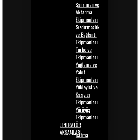
Şanzıman ve
Aktarma
Ekipmanları
Sızdırmazlık
ve Bağlantı
Ekipmanları
Turbo ve
Ekipmanları
Yağlama ve
Yakıt
Ekipmanları
Yükleyici ve
Kazıyıcı
Ekipmanları
Yürüyüş
Ekipmanları
JENERATÖR
AKSAMLARI
Isıtma