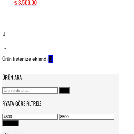
₺
8.500,00
...
Ürün listenize eklendi.
ÜRÜN ARA
Ara:
Ara
FIYATA GÖRE FILTRELE
En
En
düşük
yüksek
Filtrele
fiyat
fiyat