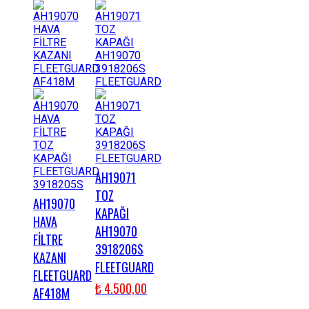
AH19071
TOZ
AH19070
KAPAĞI
HAVA
AH19070
FİLTRE
3918206S
KAZANI
FLEETGUARD
FLEETGUARD
₺
4.500,00
AF418M