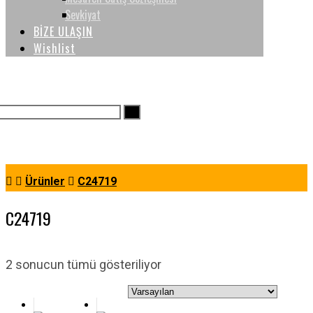
Sevkiyat
BİZE ULAŞIN
Wishlist
Ürünler
C24719
C24719
2 sonucun tümü gösteriliyor