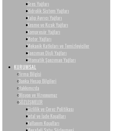
Gres Yağları
Hidrolik Sistem Yağları
Kalıp Ayırıcı Yağları
Kesme ve Kızak Yağları
Kompresör Yağları
Motor Yağları
Mekanik Katkıları ve Temizleyiciler
Şanzıman Dişli Yağları
Otomatik Şanzıman Yağları
KURUMSAL
Firma Bilgisi
Banka Hesap Bilgileri
Hakkımızda
Misyon ve Vizyonumuz
SÖZLEŞMELER
Gizlilik ve Çerez Politikası
İptal ve İade Koşulları
Kullanım Koşulları
Mesafeli Satış Sözleşmesi