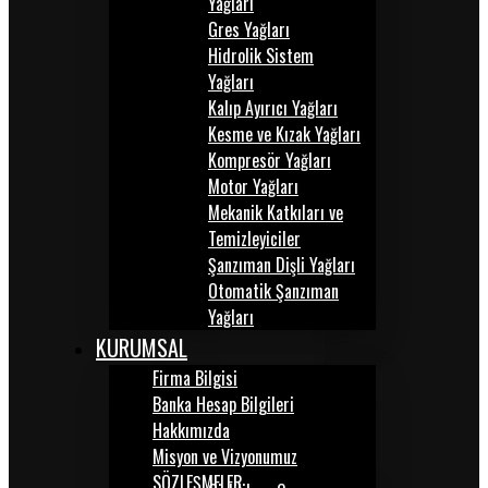
Yağları
Gres Yağları
Hidrolik Sistem
Yağları
Kalıp Ayırıcı Yağları
Kesme ve Kızak Yağları
Kompresör Yağları
Motor Yağları
Mekanik Katkıları ve
Temizleyiciler
Şanzıman Dişli Yağları
Otomatik Şanzıman
Yağları
KURUMSAL
Firma Bilgisi
Banka Hesap Bilgileri
Hakkımızda
Misyon ve Vizyonumuz
SÖZLEŞMELER