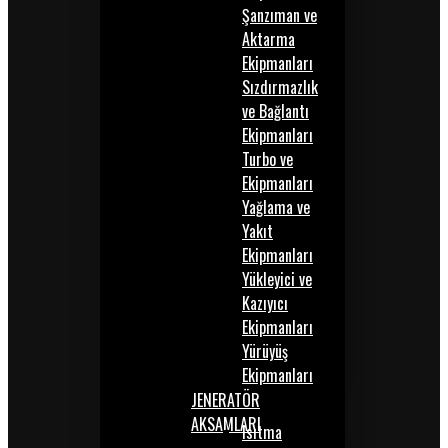
Şanzıman ve
Aktarma
Ekipmanları
Sızdırmazlık
ve Bağlantı
Ekipmanları
Turbo ve
Ekipmanları
Yağlama ve
Yakıt
Ekipmanları
Yükleyici ve
Kazıyıcı
Ekipmanları
Yürüyüş
Ekipmanları
JENERATÖR
AKSAMLARI
Isıtma