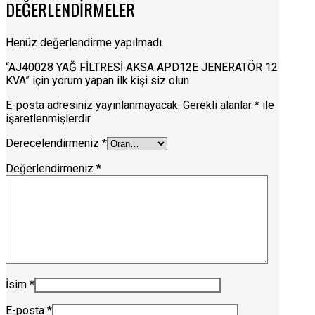
DEĞERLENDIRMELER
Henüz değerlendirme yapılmadı.
“AJ40028 YAĞ FİLTRESİ AKSA APD12E JENERATÖR 12
KVA” için yorum yapan ilk kişi siz olun
E-posta adresiniz yayınlanmayacak.
Gerekli alanlar
*
ile
işaretlenmişlerdir
Derecelendirmeniz
*
Değerlendirmeniz
*
İsim
*
E-posta
*