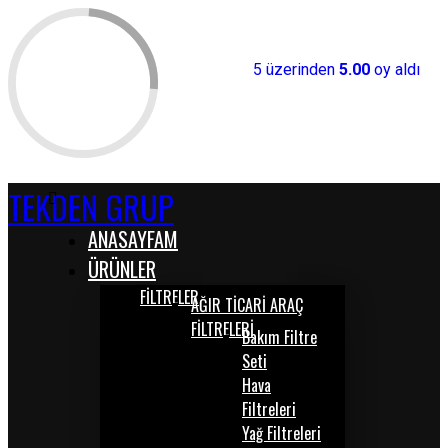
5 üzerinden
5.00
oy aldı
TEKDEN GRUP
ANASAYFAM
ÜRÜNLER
FİLTRELER
AĞIR TİCARİ ARAÇ
FİLTRELERİ
Bakım Filtre
Seti
Hava
Filtreleri
Yağ Filtreleri