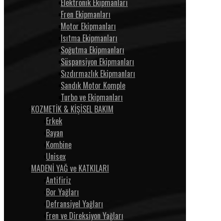
Elektronik Ekipmanları
Fren Ekipmanları
Motor Ekipmanları
Isıtma Ekipmanları
Soğutma Ekipmanları
Süspansiyon Ekipmanları
Sızdırmazlık Ekipmanları
Sandık Motor Komple
Turbo ve Ekipmanları
KOZMETİK & KİŞİSEL BAKIM
Erkek
Bayan
Kombine
Unisex
MADENİ YAĞ ve KATKILARI
Antifiriz
Bor Yağları
Defransiyel Yağları
Fren ve Direksiyon Yağları