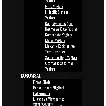
Yağları
Gres Yağları
Hidrolik Sistem
Yağları
Kalıp Ayırıcı Yağları
Kesme ve Kızak Yağları
Kompresör Yağları
Motor Yağları
Mekanik Katkıları ve
Temizleyiciler
Şanzıman Dişli Yağları
Otomatik Şanzıman
Yağları
KURUMSAL
Firma Bilgisi
Banka Hesap Bilgileri
Hakkımızda
Misyon ve Vizyonumuz
SÖZLEŞMELER