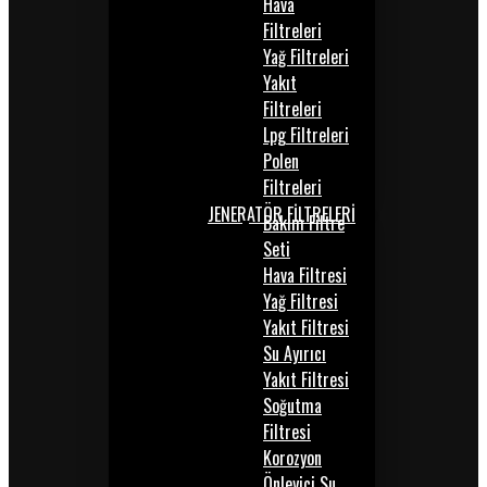
Hava
Filtreleri
Yağ Filtreleri
Yakıt
Filtreleri
Lpg Filtreleri
Polen
Filtreleri
JENERATÖR FİLTRELERİ
Bakım Filtre
Seti
Hava Filtresi
Yağ Filtresi
Yakıt Filtresi
Su Ayırıcı
Yakıt Filtresi
Soğutma
Filtresi
Korozyon
Önleyici Su