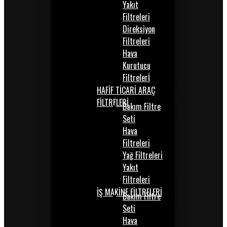
Yakıt
Filtreleri
Direksiyon
Filtreleri
Hava
Kurutucu
Filtrelerİ
HAFİF TİCARİ ARAÇ
FİLTRELERİ
Bakım Filtre
Seti
Hava
Filtreleri
Yağ Filtreleri
Yakıt
Filtreleri
İŞ MAKİNE FİLTRELERİ
Bakım Filtre
Seti
Hava