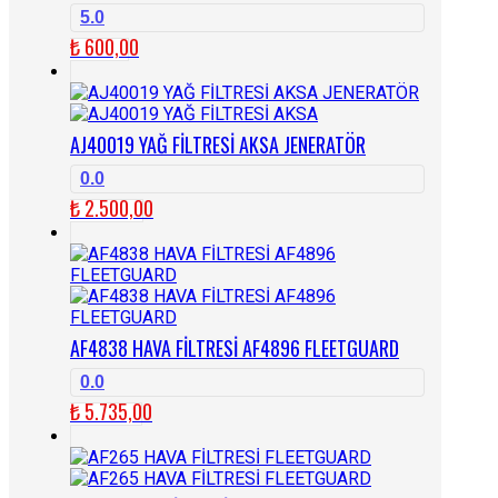
5.0
₺
600,00
AJ40019 YAĞ FİLTRESİ AKSA JENERATÖR
0.0
₺
2.500,00
AF4838 HAVA FİLTRESİ AF4896 FLEETGUARD
0.0
₺
5.735,00