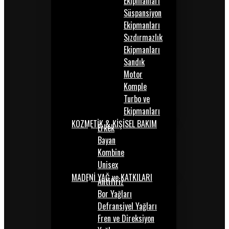
Ekipmanları
Süspansiyon
Ekipmanları
Sızdırmazlık
Ekipmanları
Sandık
Motor
Komple
Turbo ve
Ekipmanları
KOZMETİK & KİŞİSEL BAKIM
Erkek
Bayan
Kombine
Unisex
MADENİ YAĞ ve KATKILARI
Antifiriz
Bor Yağları
Defransiyel Yağları
Fren ve Direksiyon