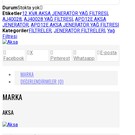
Durum
Stokta yok
Etiketler
12 KVA AKSA JENERATÖR YAĞ FİLTRESİ
,
AJ40028
,
AJ40028 YAĞ FİLTRESİ
,
APD12E AKSA
JENERATÖR
,
APD12E AKSA JENERATÖR YAĞ FİLTRESİ
Kategoriler
FİLTRELER
,
JENERATÖR FİLTRELERİ
,
Yağ
Filtresi
X
E-posta
Facebook
Pinterest
Whatsapp
MARKA
DEĞERLENDIRMELER (0)
MARKA
AKSA