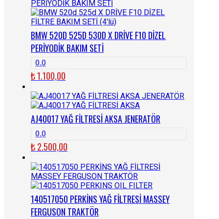
BMW 520D 525D 530D X DRİVE F10 DİZEL
PERİYODİK BAKIM SETİ
0.0
₺
1.100,00
AJ40017 YAĞ FİLTRESİ AKSA JENERATÖR
0.0
₺
2.500,00
140517050 PERKİNS YAĞ FİLTRESİ MASSEY
FERGUSON TRAKTÖR