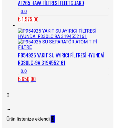
AF265 HAVA FİLTRESİ FLEETGUARD
0.0
₺
1.575,00
P954925 YAKIT SU AYIRICI FİLTRESİ HYUNDAİ
R330LC-9A 3194552161
0.0
₺
650,00
...
Ürün listenize eklendi.