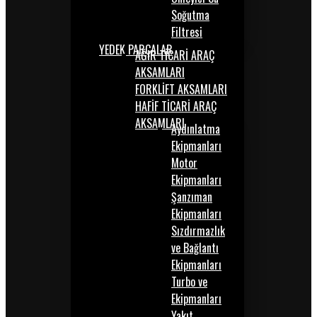
Soğutma
Filtresi
YEDEK PARÇALAR
AĞIR TİCARİ ARAÇ
AKSAMLARI
FORKLİFT AKSAMLARI
HAFİF TİCARİ ARAÇ
AKSAMLARI
Aydınlatma
Ekipmanları
Motor
Ekipmanları
Şanzıman
Ekipmanları
Sızdırmazlık
ve Bağlantı
Ekipmanları
Turbo ve
Ekipmanları
Yakıt