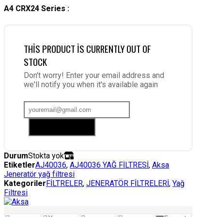
A4 CRX24 Series :
THIS PRODUCT IS CURRENTLY OUT OF
STOCK
Don't worry! Enter your email address and
we'll notify you when it's available again
Add me to waitlist
Durum
Stokta yok
Etiketler
AJ40036
,
AJ40036 YAĞ FİLTRESİ
,
Aksa
Jeneratör yağ filtresi
Kategoriler
FİLTRELER
,
JENERATÖR FİLTRELERİ
,
Yağ
Filtresi