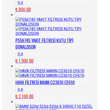
0.0
₺
800,00
P556745 YAKIT FİLTRESİ KUTU TİPİ
DONALDSON
0.0
₺
1.900,00
HAVA FİLTRESİ MANN C23610 CF610
0.0
₺
2.100,00