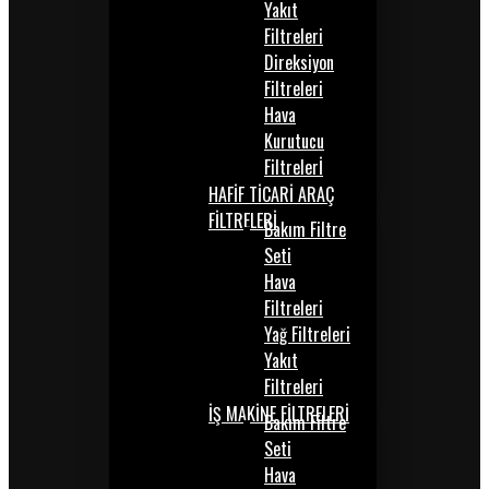
Yakıt
Filtreleri
Direksiyon
Filtreleri
Hava
Kurutucu
Filtrelerİ
HAFİF TİCARİ ARAÇ
FİLTRELERİ
Bakım Filtre
Seti
Hava
Filtreleri
Yağ Filtreleri
Yakıt
Filtreleri
İŞ MAKİNE FİLTRELERİ
Bakım Filtre
Seti
Hava