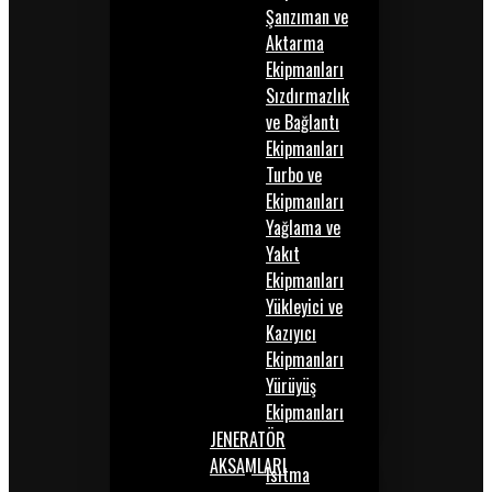
Şanzıman ve
Aktarma
Ekipmanları
Sızdırmazlık
ve Bağlantı
Ekipmanları
Turbo ve
Ekipmanları
Yağlama ve
Yakıt
Ekipmanları
Yükleyici ve
Kazıyıcı
Ekipmanları
Yürüyüş
Ekipmanları
JENERATÖR
AKSAMLARI
Isıtma