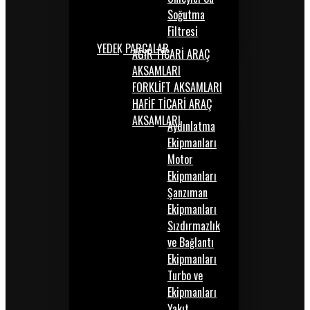
Soğutma
Filtresi
YEDEK PARÇALAR
AĞIR TİCARİ ARAÇ
AKSAMLARI
FORKLİFT AKSAMLARI
HAFİF TİCARİ ARAÇ
AKSAMLARI
Aydınlatma
Ekipmanları
Motor
Ekipmanları
Şanzıman
Ekipmanları
Sızdırmazlık
ve Bağlantı
Ekipmanları
Turbo ve
Ekipmanları
Yakıt