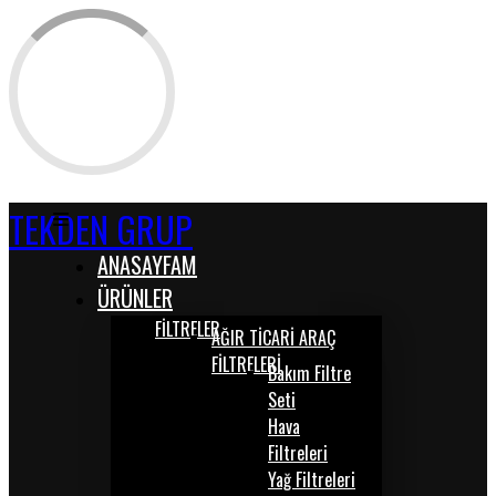
TEKDEN GRUP
ANASAYFAM
ÜRÜNLER
FİLTRELER
AĞIR TİCARİ ARAÇ
FİLTRELERİ
Bakım Filtre
Seti
Hava
Filtreleri
Yağ Filtreleri