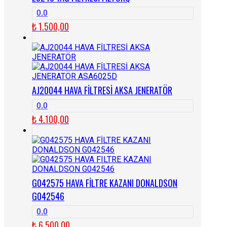
0.0
₺
1.500,00
AJ20044 HAVA FİLTRESİ AKSA JENERATÖR
0.0
₺
4.100,00
G042575 HAVA FİLTRE KAZANI DONALDSON
G042546
0.0
₺
6.500,00