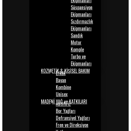
Ekipmanları
Süspansiyon
Ekipmanları
Sızdırmazlık
Ekipmanları
Sandık
Motor
Komple
Turbo ve
Ekipmanları
KOZMETİK & KİŞİSEL BAKIM
Erkek
Bayan
Kombine
Unisex
MADENİ YAĞ ve KATKILARI
Antifiriz
Bor Yağları
Defransiyel Yağları
Fren ve Direksiyon