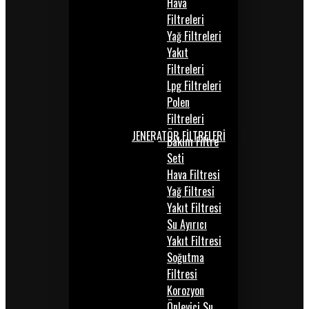
Hava
Filtreleri
Yağ Filtreleri
Yakıt
Filtreleri
Lpg Filtreleri
Polen
Filtreleri
JENERATÖR FİLTRELERİ
Bakım Filtre
Seti
Hava Filtresi
Yağ Filtresi
Yakıt Filtresi
Su Ayırıcı
Yakıt Filtresi
Soğutma
Filtresi
Korozyon
Önleyici Su