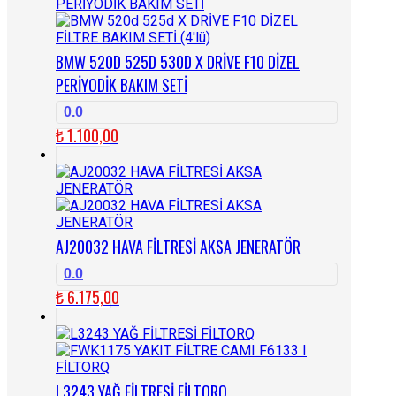
BMW 520D 525D 530D X DRİVE F10 DİZEL
PERİYODİK BAKIM SETİ
0.0
₺
1.100,00
AJ20032 HAVA FİLTRESİ AKSA JENERATÖR
0.0
₺
6.175,00
L3243 YAĞ FİLTRESİ FİLTORQ