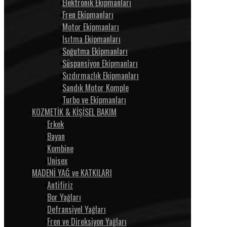
Elektronik Ekipmanları
Fren Ekipmanları
Motor Ekipmanları
Isıtma Ekipmanları
Soğutma Ekipmanları
Süspansiyon Ekipmanları
Sızdırmazlık Ekipmanları
Sandık Motor Komple
Turbo ve Ekipmanları
KOZMETİK & KİŞİSEL BAKIM
Erkek
Bayan
Kombine
Unisex
MADENİ YAĞ ve KATKILARI
Antifiriz
Bor Yağları
Defransiyel Yağları
Fren ve Direksiyon Yağları