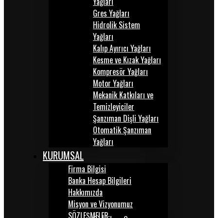
Yağları
Gres Yağları
Hidrolik Sistem
Yağları
Kalıp Ayırıcı Yağları
Kesme ve Kızak Yağları
Kompresör Yağları
Motor Yağları
Mekanik Katkıları ve
Temizleyiciler
Şanzıman Dişli Yağları
Otomatik Şanzıman
Yağları
KURUMSAL
Firma Bilgisi
Banka Hesap Bilgileri
Hakkımızda
Misyon ve Vizyonumuz
SÖZLEŞMELER