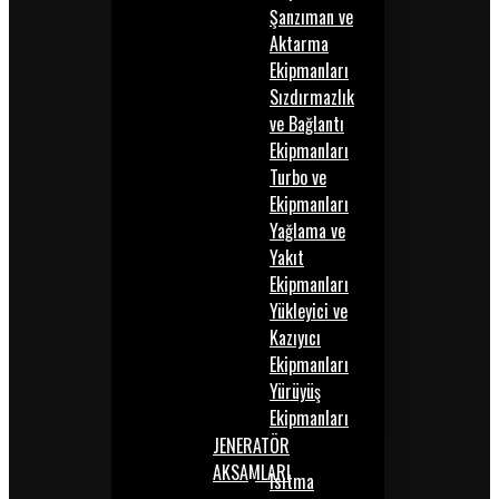
Şanzıman ve
Aktarma
Ekipmanları
Sızdırmazlık
ve Bağlantı
Ekipmanları
Turbo ve
Ekipmanları
Yağlama ve
Yakıt
Ekipmanları
Yükleyici ve
Kazıyıcı
Ekipmanları
Yürüyüş
Ekipmanları
JENERATÖR
AKSAMLARI
Isıtma