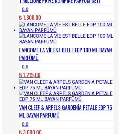
1 MİLLİONE PRİVE KOMPİNE PARFÜM SETİ
0.0
₺
1.800,00
LANCOME LA VİE EST BELLE EDP 100 ML BAYAN
PARFÜMÜ
0.0
₺
1.215,00
VAN CLEEF & ARPELS GARDENİA PETALE EDP 75
ML BAYAN PARFÜMÜ
0.0
₺
3.000,00