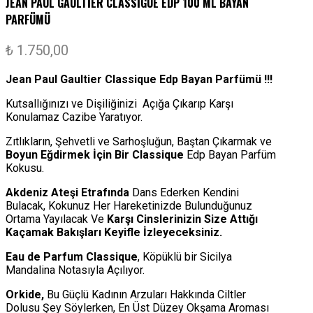
JEAN PAUL GAULTİER CLASSİGUE EDP 100 ML BAYAN
PARFÜMÜ
₺
1.750,00
Jean Paul Gaultier Classique Edp Bayan Parfümü !!!
Kutsallığınızı ve Dişiliğinizi Açığa Çıkarıp Karşı
Konulamaz Cazibe Yaratıyor.
Zıtlıkların, Şehvetli ve Sarhoşluğun, Baştan Çıkarmak ve
Boyun Eğdirmek İçin Bir Classique
Edp Bayan Parfüm
Kokusu.
Akdeniz Ateşi Etrafında
Dans Ederken Kendini
Bulacak, Kokunuz Her Hareketinizde Bulunduğunuz
Ortama Yayılacak Ve
Karşı Cinslerinizin Size Attığı
Kaçamak Bakışları Keyifle İzleyeceksiniz.
Eau de Parfum Classique
, Köpüklü bir Sicilya
Mandalina Notasıyla Açılıyor.
Orkide,
Bu Güçlü Kadının Arzuları Hakkında Ciltler
Dolusu Şey Söylerken, En Üst Düzey Okşama Aroması