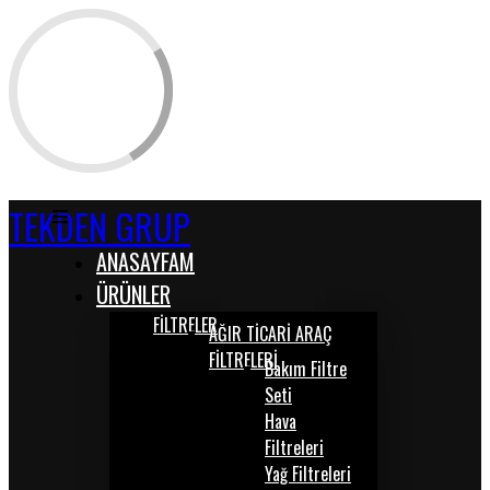
TEKDEN GRUP
ANASAYFAM
ÜRÜNLER
FİLTRELER
AĞIR TİCARİ ARAÇ
FİLTRELERİ
Bakım Filtre
Seti
Hava
Filtreleri
Yağ Filtreleri