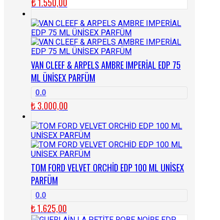
₺
1.550,00
VAN CLEEF & ARPELS AMBRE IMPERİAL EDP 75
ML ÜNİSEX PARFÜM
0.0
₺
3.000,00
TOM FORD VELVET ORCHİD EDP 100 ML UNİSEX
PARFÜM
0.0
₺
1.625,00