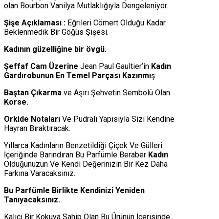
olan Bourbon Vanilya Mutlaklığıyla Dengeleniyor.
Şişe Açıklaması :
Eğrileri Cömert Olduğu Kadar
Beklenmedik Bir Göğüs Şişesi.
Kadının güzelliğine bir övgü.
Şeffaf Cam Üzerine
Jean Paul Gaultier’in
Kadın
Gardırobunun En Temel Parçası Kazınmı
ş:
Baştan Çıkarma
ve Aşırı Şehvetin Sembolü Olan
Korse.
Orkide Notaları
Ve Pudralı Yapısıyla Sizi Kendine
Hayran Bıraktıracak.
Yıllarca Kadınların Benzetildiği Çiçek Ve Gülleri
İçeriğinde Barındıran Bu Parfümle Beraber
Kadın
Olduğunuzun Ve Kendi Değerinizin Bir Kez Daha
Farkına Varacaksınız.
Bu Parfümle Birlikte Kendinizi Yeniden
Tanıyacaksınız.
Kalıcı Bir Kokuya Sahip Olan Bu Ürünün İçerisinde