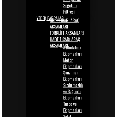
Soğutma
Filtresi
YEDEK PARÇALAR
AĞIR TİCARİ ARAÇ
AKSAMLARI
FORKLİFT AKSAMLARI
HAFİF TİCARİ ARAÇ
AKSAMLARI
Aydınlatma
Ekipmanları
Motor
Ekipmanları
Şanzıman
Ekipmanları
Sızdırmazlık
ve Bağlantı
Ekipmanları
Turbo ve
Ekipmanları
Yakıt