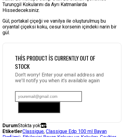
Turunçgil Kokularını da Ayrı Katmanlarda
Hissedeceksiniz.
Gül, portakal çiçeği ve vanilya ile oluşturulmuş bu
oryantal çiçeksi koku, cesur korsenin içindeki narin bir
gül.
THIS PRODUCT IS CURRENTLY OUT OF
STOCK
Don't worry! Enter your email address and
we'll notify you when it's available again
Add me to waitlist
Durum
Stokta yok
Etiketler
Classigue
,
Classigue Edp 100 ml Bayan