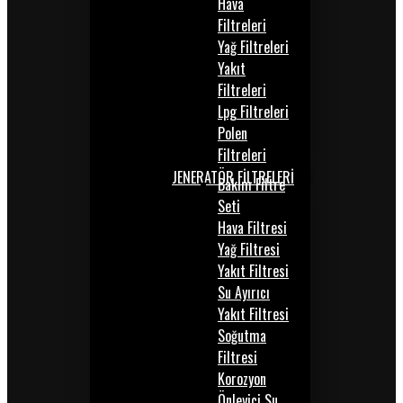
Hava
Filtreleri
Yağ Filtreleri
Yakıt
Filtreleri
Lpg Filtreleri
Polen
Filtreleri
JENERATÖR FİLTRELERİ
Bakım Filtre
Seti
Hava Filtresi
Yağ Filtresi
Yakıt Filtresi
Su Ayırıcı
Yakıt Filtresi
Soğutma
Filtresi
Korozyon
Önleyici Su