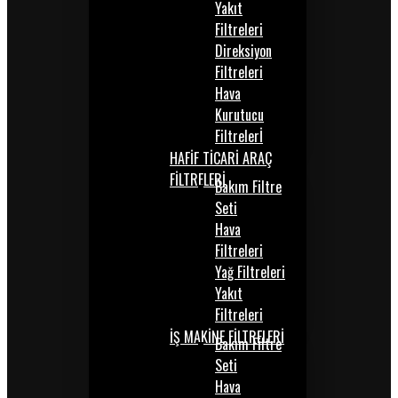
Yakıt
Filtreleri
Direksiyon
Filtreleri
Hava
Kurutucu
Filtrelerİ
HAFİF TİCARİ ARAÇ
FİLTRELERİ
Bakım Filtre
Seti
Hava
Filtreleri
Yağ Filtreleri
Yakıt
Filtreleri
İŞ MAKİNE FİLTRELERİ
Bakım Filtre
Seti
Hava