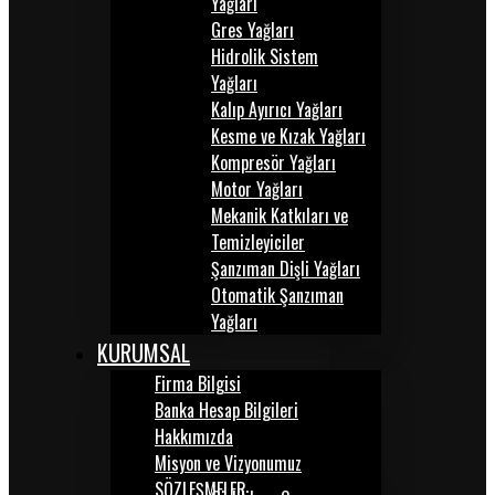
Yağları
Gres Yağları
Hidrolik Sistem
Yağları
Kalıp Ayırıcı Yağları
Kesme ve Kızak Yağları
Kompresör Yağları
Motor Yağları
Mekanik Katkıları ve
Temizleyiciler
Şanzıman Dişli Yağları
Otomatik Şanzıman
Yağları
KURUMSAL
Firma Bilgisi
Banka Hesap Bilgileri
Hakkımızda
Misyon ve Vizyonumuz
SÖZLEŞMELER