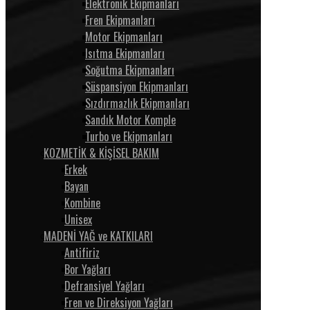
Elektronik Ekipmanları
Fren Ekipmanları
Motor Ekipmanları
Isıtma Ekipmanları
Soğutma Ekipmanları
Süspansiyon Ekipmanları
Sızdırmazlık Ekipmanları
Sandık Motor Komple
Turbo ve Ekipmanları
KOZMETİK & KİŞİSEL BAKIM
Erkek
Bayan
Kombine
Unisex
MADENİ YAĞ ve KATKILARI
Antifiriz
Bor Yağları
Defransiyel Yağları
Fren ve Direksiyon Yağları