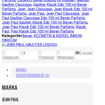
Parfümü
,
Etkileyici Bayan Kokusu ve Kokuları
,
Gaultier
,
Gaultier Classigue
,
Gaultier Klasik Edp 100 ml Bayan
Parfümü
,
Jean
,
Jean Classigue
,
Jean Klasik Edp 100 ml
Bayan Parfümü
,
Jean Paul
,
Jean Paul Classigue
,
Jean
Paul Gaultier Classigue Edp 100 ml Bayan Parfümü
,
Jean Paul Gaultier Klasik Edp 100 ml Bayan Parfümü
,
Jean Paul Klasik Edp 100 ml Bayan Parfümü
,
Klasik
,
Paul
,
Paul Klasik Edp 100 ml Bayan Parfümü
Kategoriler
Bayan
,
KOZMETİK & KİŞİSEL BAKIM
,
PARFÜM
X
E-posta
Facebook
Pinterest
Whatsapp
MARKA
DEĞERLENDIRMELER (0)
MARKA
JEAN PAUL