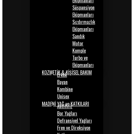
Ekipmanları
Süspansiyon
Ekipmanları
Sızdırmazlık
Ekipmanları
Sandık
Motor
Komple
Turbo ve
Ekipmanları
KOZMETİK & KİŞİSEL BAKIM
Erkek
Bayan
Kombine
Unisex
MADENİ YAĞ ve KATKILARI
Antifiriz
Bor Yağları
Defransiyel Yağları
Fren ve Direksiyon