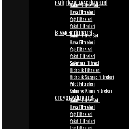
HAFİF TİCARİ ARAÇ FİLTRELERİ
Bakım Filtre Seti
Hava Filtreleri
Yağ Filtreleri
Yakıt Filtreleri
İŞ MAKİNE FİLTRELERİ
Bakım Filtre Seti
Hava Filtreleri
Yağ Filtreleri
Yakıt Filtreleri
Soğutma Filtresi
Hidrolik Filtreleri
Hidrolik Süzgeç Filtreleri
Pilot Filtreleri
Kabin ve Klima Filtreleri
OTOMOTİV FİLTRELERİ
Bakım Filtre Seti
Hava Filtreleri
Yağ Filtreleri
Yakıt Filtreleri
Lpg Filtreleri