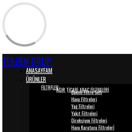
TEKDEN GRUP
ANASAYFAM
ÜRÜNLER
FİLTRELER
AĞIR TİCARİ ARAÇ FİLTRELERİ
Bakım Filtre Seti
Hava Filtreleri
Yağ Filtreleri
Yakıt Filtreleri
Direksiyon Filtreleri
Hava Kurutucu Filtrelerİ