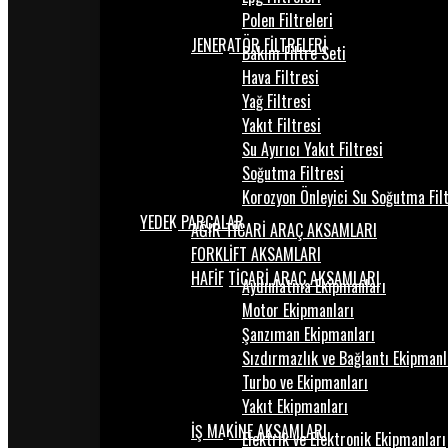
Polen Filtreleri
JENERATÖR FİLTRELERİ
Bakım Filtre Seti
Hava Filtresi
Yağ Filtresi
Yakıt Filtresi
Su Ayırıcı Yakıt Filtresi
Soğutma Filtresi
Korozyon Önleyici Su Soğutma Fil
YEDEK PARÇALAR
AĞIR TİCARİ ARAÇ AKSAMLARI
FORKLİFT AKSAMLARI
HAFİF TİCARİ ARAÇ AKSAMLARI
Aydınlatma Ekipmanları
Motor Ekipmanları
Şanzıman Ekipmanları
Sızdırmazlık ve Bağlantı Ekipmanl
Turbo ve Ekipmanları
Yakıt Ekipmanları
İŞ MAKİNE AKSAMLARI
Elektrik ve Elektronik Ekipmanları