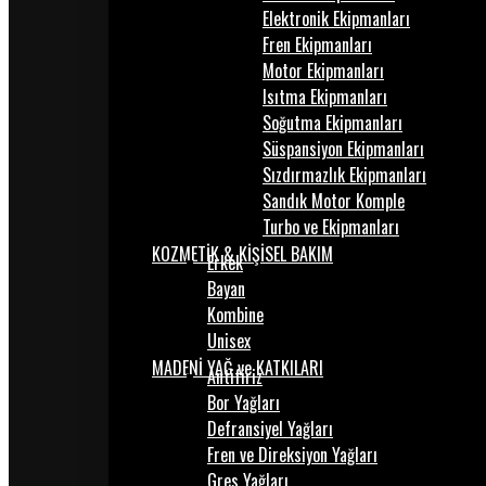
Elektronik Ekipmanları
Fren Ekipmanları
Motor Ekipmanları
Isıtma Ekipmanları
Soğutma Ekipmanları
Süspansiyon Ekipmanları
Sızdırmazlık Ekipmanları
Sandık Motor Komple
Turbo ve Ekipmanları
KOZMETİK & KİŞİSEL BAKIM
Erkek
Bayan
Kombine
Unisex
MADENİ YAĞ ve KATKILARI
Antifiriz
Bor Yağları
Defransiyel Yağları
Fren ve Direksiyon Yağları
Gres Yağları