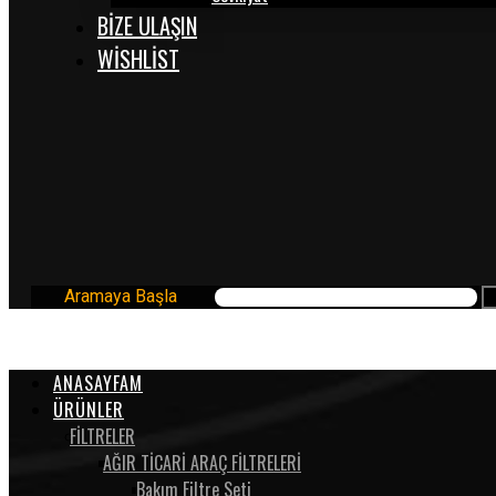
BİZE ULAŞIN
WISHLIST
Aramaya Başla
ANASAYFAM
ÜRÜNLER
FİLTRELER
AĞIR TİCARİ ARAÇ FİLTRELERİ
Bakım Filtre Seti