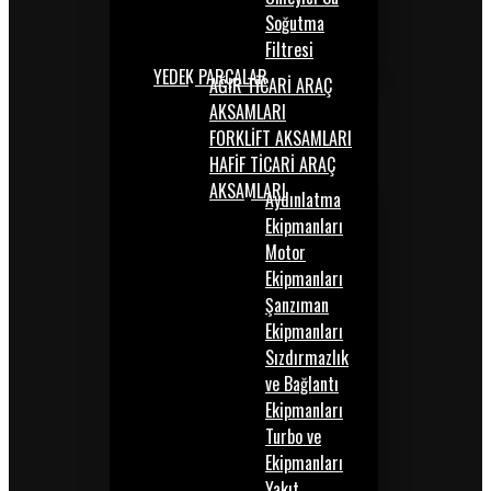
Soğutma
Filtresi
YEDEK PARÇALAR
AĞIR TİCARİ ARAÇ
AKSAMLARI
FORKLİFT AKSAMLARI
HAFİF TİCARİ ARAÇ
AKSAMLARI
Aydınlatma
Ekipmanları
Motor
Ekipmanları
Şanzıman
Ekipmanları
Sızdırmazlık
ve Bağlantı
Ekipmanları
Turbo ve
Ekipmanları
Yakıt