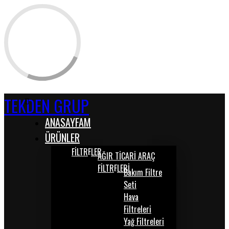
TEKDEN GRUP
ANASAYFAM
ÜRÜNLER
FİLTRELER
AĞIR TİCARİ ARAÇ
FİLTRELERİ
Bakım Filtre
Seti
Hava
Filtreleri
Yağ Filtreleri