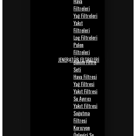
Hava
Filtreleri
Yağ Filtreleri
Yakıt
Filtreleri
Lpg Filtreleri
Polen
Filtreleri
JENERATÖR FİLTRELERİ
Bakım Filtre
Seti
Hava Filtresi
Yağ Filtresi
Yakıt Filtresi
Su Ayırıcı
Yakıt Filtresi
Soğutma
Filtresi
Korozyon
Önleyici Su