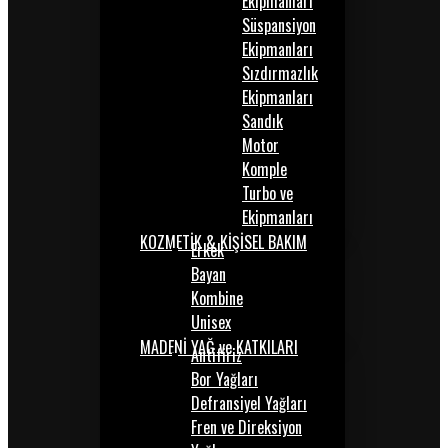
Ekipmanları
Süspansiyon
Ekipmanları
Sızdırmazlık
Ekipmanları
Sandık
Motor
Komple
Turbo ve
Ekipmanları
KOZMETİK & KİŞİSEL BAKIM
Erkek
Bayan
Kombine
Unisex
MADENİ YAĞ ve KATKILARI
Antifiriz
Bor Yağları
Defransiyel Yağları
Fren ve Direksiyon