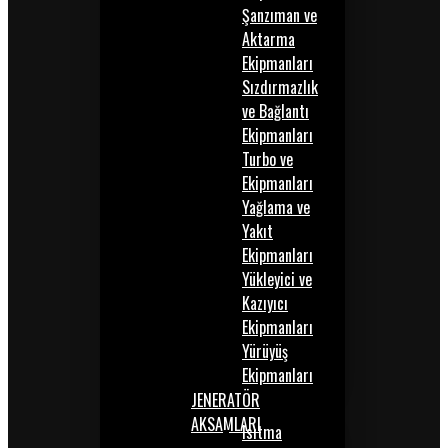
Şanzıman ve
Aktarma
Ekipmanları
Sızdırmazlık
ve Bağlantı
Ekipmanları
Turbo ve
Ekipmanları
Yağlama ve
Yakıt
Ekipmanları
Yükleyici ve
Kazıyıcı
Ekipmanları
Yürüyüş
Ekipmanları
JENERATÖR
AKSAMLARI
Isıtma