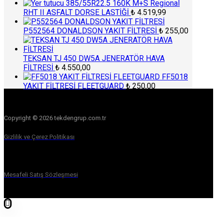
385/55R22.5 160K M+S Regional
RHT II ASFALT DORSE LASTİĞİ
₺
4.519,99
P552564 DONALDSON YAKIT FİLTRESİ
₺
255,00
TEKSAN TJ 450 DW5A JENERATÖR HAVA
FİLTRESİ
₺
4.550,00
FF5018
YAKIT FİLTRESİ FLEETGUARD
₺
250,00
Copyright © 2026 tekdengrup.com.tr
Gizlilik ve Çerez Politikası
Mesafeli Satış Sözleşmesi