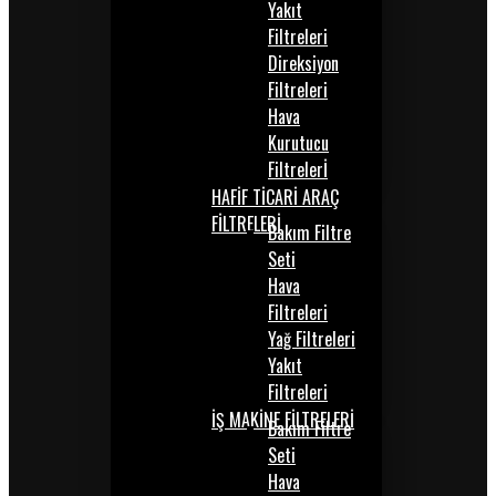
Yakıt
Filtreleri
Direksiyon
Filtreleri
Hava
Kurutucu
Filtrelerİ
HAFİF TİCARİ ARAÇ
FİLTRELERİ
Bakım Filtre
Seti
Hava
Filtreleri
Yağ Filtreleri
Yakıt
Filtreleri
İŞ MAKİNE FİLTRELERİ
Bakım Filtre
Seti
Hava