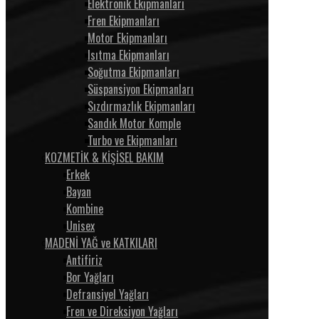
Elektronik Ekipmanları
Fren Ekipmanları
Motor Ekipmanları
Isıtma Ekipmanları
Soğutma Ekipmanları
Süspansiyon Ekipmanları
Sızdırmazlık Ekipmanları
Sandık Motor Komple
Turbo ve Ekipmanları
KOZMETİK & KİŞİSEL BAKIM
Erkek
Bayan
Kombine
Unisex
MADENİ YAĞ ve KATKILARI
Antifiriz
Bor Yağları
Defransiyel Yağları
Fren ve Direksiyon Yağları