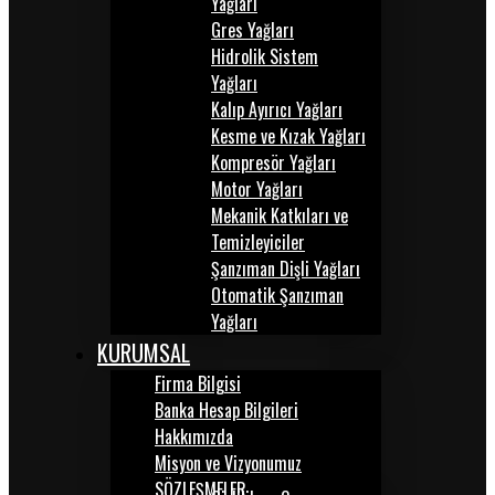
Yağları
Gres Yağları
Hidrolik Sistem
Yağları
Kalıp Ayırıcı Yağları
Kesme ve Kızak Yağları
Kompresör Yağları
Motor Yağları
Mekanik Katkıları ve
Temizleyiciler
Şanzıman Dişli Yağları
Otomatik Şanzıman
Yağları
KURUMSAL
Firma Bilgisi
Banka Hesap Bilgileri
Hakkımızda
Misyon ve Vizyonumuz
SÖZLEŞMELER