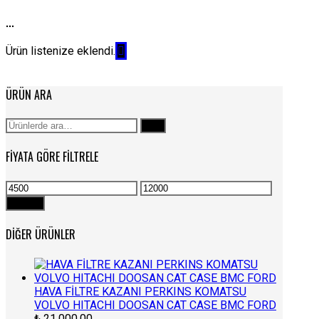
...
Ürün listenize eklendi.
ÜRÜN ARA
Ara:
Ara
FIYATA GÖRE FILTRELE
En
En
düşük
yüksek
Filtrele
fiyat
fiyat
DIĞER ÜRÜNLER
HAVA FİLTRE KAZANI PERKINS KOMATSU
VOLVO HITACHI DOOSAN CAT CASE BMC FORD
₺
21.000,00