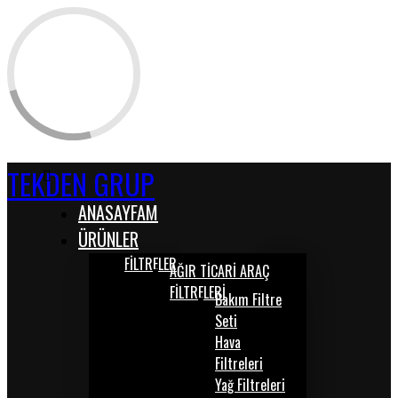
TEKDEN GRUP
ANASAYFAM
ÜRÜNLER
FİLTRELER
AĞIR TİCARİ ARAÇ
FİLTRELERİ
Bakım Filtre
Seti
Hava
Filtreleri
Yağ Filtreleri