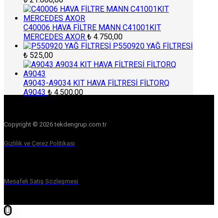
C40006 HAVA FİLTRE MANN C41001KIT
MERCEDES AXOR
₺
4.750,00
P550920 YAĞ FİLTRESİ
₺
525,00
A9043-A9034 KIT HAVA FİLTRESİ FİLTORQ
A9043
₺
4.500,00
Copyright © 2026 tekdengrup.com.tr
Gizlilik ve Çerez Politikası
Mesafeli Satış Sözleşmesi