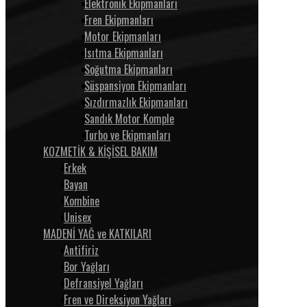
Elektronik Ekipmanları
Fren Ekipmanları
Motor Ekipmanları
Isıtma Ekipmanları
Soğutma Ekipmanları
Süspansiyon Ekipmanları
Sızdırmazlık Ekipmanları
Sandık Motor Komple
Turbo ve Ekipmanları
KOZMETİK & KİŞİSEL BAKIM
Erkek
Bayan
Kombine
Unisex
MADENİ YAĞ ve KATKILARI
Antifiriz
Bor Yağları
Defransiyel Yağları
Fren ve Direksiyon Yağları