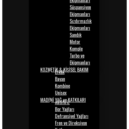
Ekipmanları
Süspansiyon
Ekipmanları
Sızdırmazlık
Ekipmanları
Sandık
Motor
Komple
Turbo ve
Ekipmanları
KOZMETİK & KİŞİSEL BAKIM
Erkek
Bayan
Kombine
Unisex
MADENİ YAĞ ve KATKILARI
Antifiriz
Bor Yağları
Defransiyel Yağları
Fren ve Direksiyon