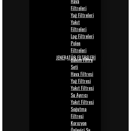
Hava
Filtreleri
Yağ Filtreleri
Yakıt
Filtreleri
Lpg Filtreleri
Polen
Filtreleri
JENERATÖR FİLTRELERİ
Bakım Filtre
Seti
Hava Filtresi
Yağ Filtresi
Yakıt Filtresi
Su Ayırıcı
Yakıt Filtresi
Soğutma
Filtresi
Korozyon
Önleyici Su