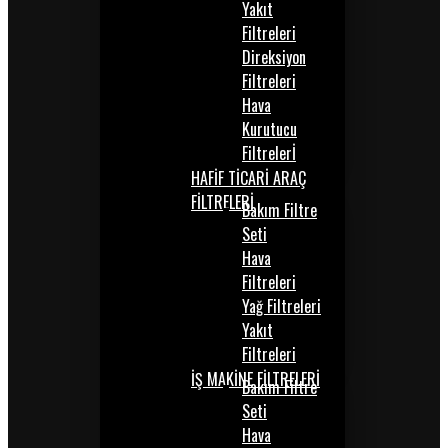
Yakıt
Filtreleri
Direksiyon
Filtreleri
Hava
Kurutucu
Filtrelerİ
HAFİF TİCARİ ARAÇ
FİLTRELERİ
Bakım Filtre
Seti
Hava
Filtreleri
Yağ Filtreleri
Yakıt
Filtreleri
İŞ MAKİNE FİLTRELERİ
Bakım Filtre
Seti
Hava