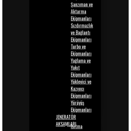
Şanzıman ve
Aktarma
Ekipmanları
Sızdırmazlık
ve Bağlantı
Ekipmanları
Turbo ve
Ekipmanları
Yağlama ve
Yakıt
Ekipmanları
Yükleyici ve
Kazıyıcı
Ekipmanları
Yürüyüş
Ekipmanları
JENERATÖR
AKSAMLARI
Isıtma