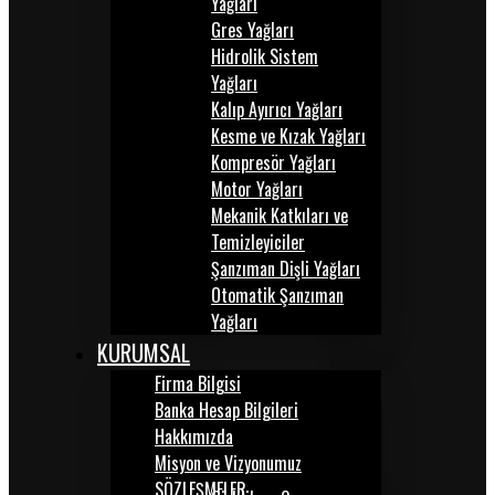
Yağları
Gres Yağları
Hidrolik Sistem
Yağları
Kalıp Ayırıcı Yağları
Kesme ve Kızak Yağları
Kompresör Yağları
Motor Yağları
Mekanik Katkıları ve
Temizleyiciler
Şanzıman Dişli Yağları
Otomatik Şanzıman
Yağları
KURUMSAL
Firma Bilgisi
Banka Hesap Bilgileri
Hakkımızda
Misyon ve Vizyonumuz
SÖZLEŞMELER