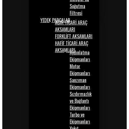
Soğutma
Filtresi
YEDEK PARÇALAR
AĞIR TİCARİ ARAÇ
AKSAMLARI
FORKLİFT AKSAMLARI
HAFİF TİCARİ ARAÇ
AKSAMLARI
Aydınlatma
Ekipmanları
Motor
Ekipmanları
Şanzıman
Ekipmanları
Sızdırmazlık
ve Bağlantı
Ekipmanları
Turbo ve
Ekipmanları
Yakıt