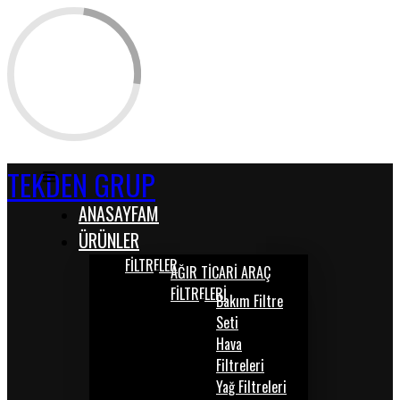
TEKDEN GRUP
ANASAYFAM
ÜRÜNLER
FİLTRELER
AĞIR TİCARİ ARAÇ
FİLTRELERİ
Bakım Filtre
Seti
Hava
Filtreleri
Yağ Filtreleri