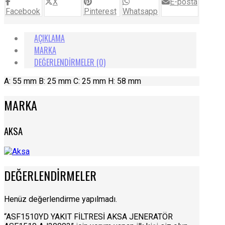
X
E-posta
Facebook
Pinterest
Whatsapp
AÇIKLAMA
MARKA
DEĞERLENDIRMELER (0)
A: 55 mm B: 25 mm C: 25 mm H: 58 mm
MARKA
AKSA
DEĞERLENDIRMELER
Henüz değerlendirme yapılmadı.
“ASF1510YD YAKIT FİLTRESİ AKSA JENERATÖR