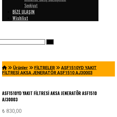
Sevkiyat
BİZE ULAŞIN
Wishlist
Ürünler
FİLTRELER
ASF1510YD YAKIT
FİLTRESİ AKSA JENERATÖR ASF1510 AJ30003
ASF1510YD YAKIT FİLTRESİ AKSA JENERATÖR ASF1510
AJ30003
₺
830,00