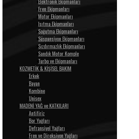
Elektronik Ekipmanları
Fren Ekipmanları
Motor Ekipmanları
Isıtma Ekipmanları
Soğutma Ekipmanları
Süspansiyon Ekipmanları
Sızdırmazlık Ekipmanları
Sandık Motor Komple
Turbo ve Ekipmanları
KOZMETİK & KİŞİSEL BAKIM
Erkek
Bayan
Kombine
Unisex
MADENİ YAĞ ve KATKILARI
Antifiriz
Bor Yağları
Defransiyel Yağları
Fren ve Direksiyon Yağları