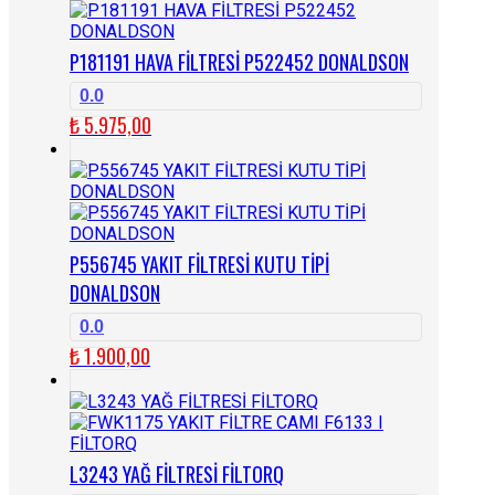
P181191 HAVA FİLTRESİ P522452 DONALDSON
0.0
₺
5.975,00
P556745 YAKIT FİLTRESİ KUTU TİPİ
DONALDSON
0.0
₺
1.900,00
L3243 YAĞ FİLTRESİ FİLTORQ