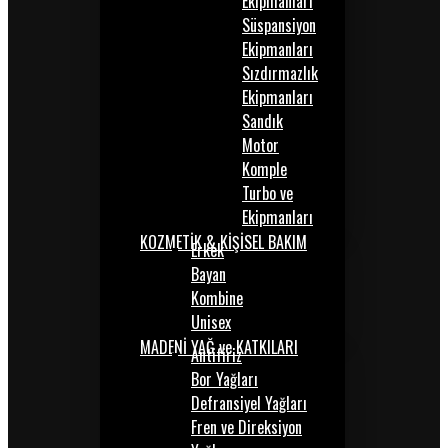
Ekipmanları
Süspansiyon
Ekipmanları
Sızdırmazlık
Ekipmanları
Sandık
Motor
Komple
Turbo ve
Ekipmanları
KOZMETİK & KİŞİSEL BAKIM
Erkek
Bayan
Kombine
Unisex
MADENİ YAĞ ve KATKILARI
Antifiriz
Bor Yağları
Defransiyel Yağları
Fren ve Direksiyon