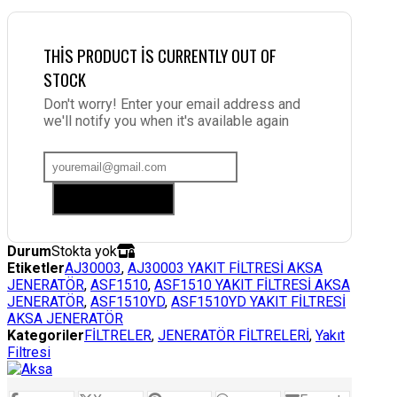
THIS PRODUCT IS CURRENTLY OUT OF
STOCK
Don't worry! Enter your email address and
we'll notify you when it's available again
Add me to waitlist
Durum
Stokta yok
Etiketler
AJ30003
,
AJ30003 YAKIT FİLTRESİ AKSA
JENERATÖR
,
ASF1510
,
ASF1510 YAKIT FİLTRESİ AKSA
JENERATÖR
,
ASF1510YD
,
ASF1510YD YAKIT FİLTRESİ
AKSA JENERATÖR
Kategoriler
FİLTRELER
,
JENERATÖR FİLTRELERİ
,
Yakıt
Filtresi