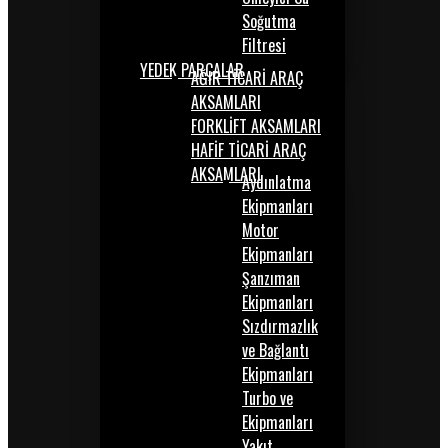
Soğutma
Filtresi
YEDEK PARÇALAR
AĞIR TİCARİ ARAÇ
AKSAMLARI
FORKLİFT AKSAMLARI
HAFİF TİCARİ ARAÇ
AKSAMLARI
Aydınlatma
Ekipmanları
Motor
Ekipmanları
Şanzıman
Ekipmanları
Sızdırmazlık
ve Bağlantı
Ekipmanları
Turbo ve
Ekipmanları
Yakıt