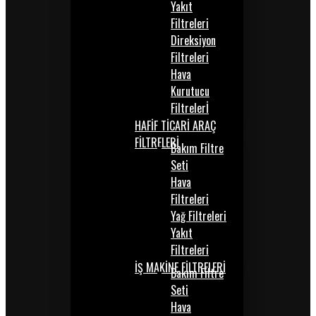
Yakıt
Filtreleri
Direksiyon
Filtreleri
Hava
Kurutucu
Filtrelerİ
HAFİF TİCARİ ARAÇ
FİLTRELERİ
Bakım Filtre
Seti
Hava
Filtreleri
Yağ Filtreleri
Yakıt
Filtreleri
İŞ MAKİNE FİLTRELERİ
Bakım Filtre
Seti
Hava