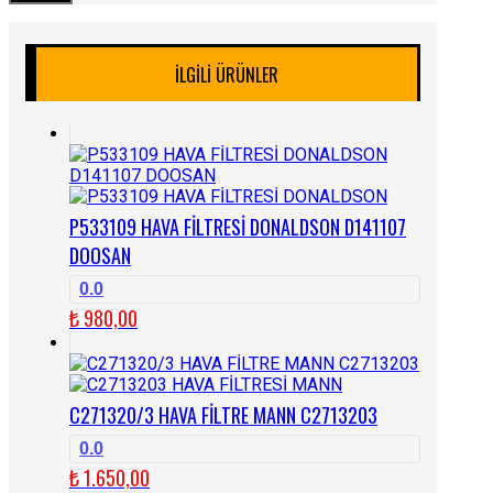
İLGILI ÜRÜNLER
P533109 HAVA FİLTRESİ DONALDSON D141107
DOOSAN
0.0
₺
980,00
C271320/3 HAVA FİLTRE MANN C2713203
0.0
₺
1.650,00