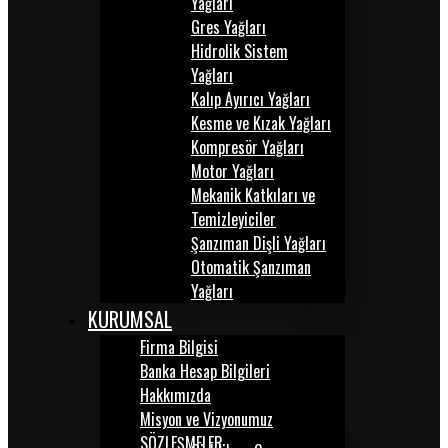
Yağları
Gres Yağları
Hidrolik Sistem
Yağları
Kalıp Ayırıcı Yağları
Kesme ve Kızak Yağları
Kompresör Yağları
Motor Yağları
Mekanik Katkıları ve
Temizleyiciler
Şanzıman Dişli Yağları
Otomatik Şanzıman
Yağları
KURUMSAL
Firma Bilgisi
Banka Hesap Bilgileri
Hakkımızda
Misyon ve Vizyonumuz
SÖZLEŞMELER