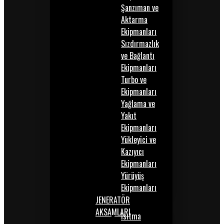
Şanzıman ve
Aktarma
Ekipmanları
Sızdırmazlık
ve Bağlantı
Ekipmanları
Turbo ve
Ekipmanları
Yağlama ve
Yakıt
Ekipmanları
Yükleyici ve
Kazıyıcı
Ekipmanları
Yürüyüş
Ekipmanları
JENERATÖR
AKSAMLARI
Isıtma