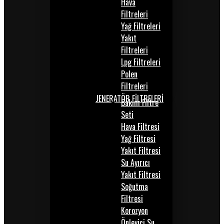
Hava
Filtreleri
Yağ Filtreleri
Yakıt
Filtreleri
Lpg Filtreleri
Polen
Filtreleri
JENERATÖR FİLTRELERİ
Bakım Filtre
Seti
Hava Filtresi
Yağ Filtresi
Yakıt Filtresi
Su Ayırıcı
Yakıt Filtresi
Soğutma
Filtresi
Korozyon
Önleyici Su