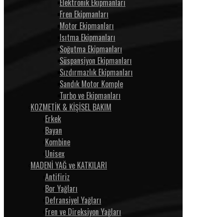
Elektronik Ekipmanları
Fren Ekipmanları
Motor Ekipmanları
Isıtma Ekipmanları
Soğutma Ekipmanları
Süspansiyon Ekipmanları
Sızdırmazlık Ekipmanları
Sandık Motor Komple
Turbo ve Ekipmanları
KOZMETİK & KİŞİSEL BAKIM
Erkek
Bayan
Kombine
Unisex
MADENİ YAĞ ve KATKILARI
Antifiriz
Bor Yağları
Defransiyel Yağları
Fren ve Direksiyon Yağları