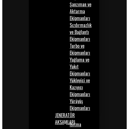
Şanzıman ve
Aktarma
Ekipmanları
Sızdırmazlık
ve Bağlantı
Ekipmanları
Turbo ve
Ekipmanları
Yağlama ve
Yakıt
Ekipmanları
Yükleyici ve
Kazıyıcı
Ekipmanları
Yürüyüş
Ekipmanları
JENERATÖR
AKSAMLARI
Isıtma