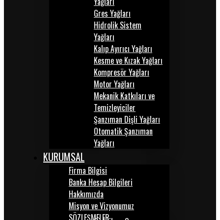
Yağları
Gres Yağları
Hidrolik Sistem
Yağları
Kalıp Ayırıcı Yağları
Kesme ve Kızak Yağları
Kompresör Yağları
Motor Yağları
Mekanik Katkıları ve
Temizleyiciler
Şanzıman Dişli Yağları
Otomatik Şanzıman
Yağları
KURUMSAL
Firma Bilgisi
Banka Hesap Bilgileri
Hakkımızda
Misyon ve Vizyonumuz
SÖZLEŞMELER