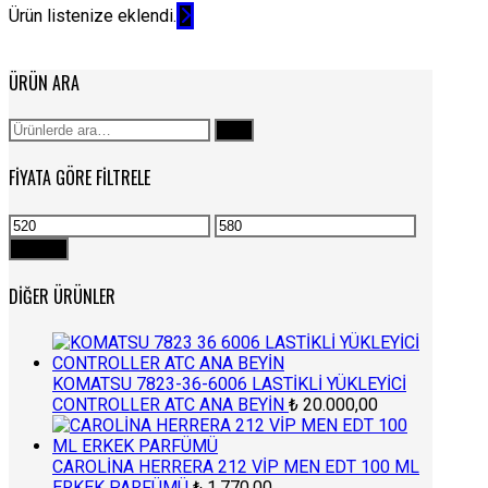
Ürün listenize eklendi.
ÜRÜN ARA
Ara:
Ara
FIYATA GÖRE FILTRELE
En
En
düşük
yüksek
Filtrele
fiyat
fiyat
DIĞER ÜRÜNLER
KOMATSU 7823-36-6006 LASTİKLİ YÜKLEYİCİ
CONTROLLER ATC ANA BEYİN
₺
20.000,00
CAROLİNA HERRERA 212 VİP MEN EDT 100 ML
ERKEK PARFÜMÜ
₺
1.770,00