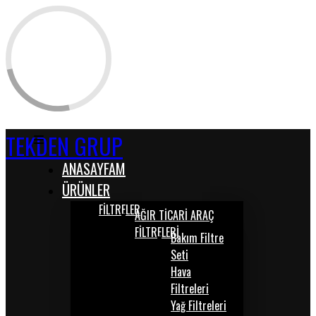
TEKDEN GRUP
ANASAYFAM
ÜRÜNLER
FİLTRELER
AĞIR TİCARİ ARAÇ
FİLTRELERİ
Bakım Filtre
Seti
Hava
Filtreleri
Yağ Filtreleri